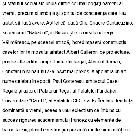
și statutul social ale unuia dintre cei mai bogați oameni ai
vremii, precum și ambiția și spiritul de concurență care l-au
ajutat să facă avere. Astfel că, dacă Ghe. Grigore Cantacuzino,
supranumit ”Nababul”, în București și consilierul regal
Vălimărescu, pe aceeași stradă, încredințaseră construcția
caselor lor faimosului arhitect Albert Galleron, ce proiectase,
printre alte edificii importante din Regat, Ateneul Român,
Constantin Mihail, nu s-a lăsat mai prejos. A apelat la un alt
nume celebru în epocă: Paul Gottereau, arhitectul Casei
Regale și autorul Palatului Regal, al Palatului Fundației
Universitare ”Carol I”, al Palatului CEC, ș.a. Reflectând tendința
dominantă a vremii, aceea a unui eclectism ce îmbina cu
succes rigoarea academismului francez cu elemente de
baroc târziu, planul construcției prezintă multe similarități cu