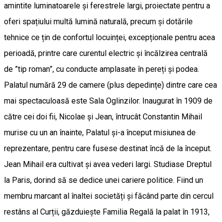
amintite luminatoarele și ferestrele largi, proiectate pentru a
oferi spațiului multă lumină naturală, precum și dotările
tehnice ce țin de confortul locuinței, excepționale pentru acea
perioadă, printre care curentul electric și încălzirea centrală
de ”tip roman”, cu conducte amplasate în pereți și podea.
Palatul numără 29 de camere (plus depedințe) dintre care cea
mai spectaculoasă este Sala Oglinzilor. Inaugurat în 1909 de
către cei doi fii, Nicolae și Jean, întrucât Constantin Mihail
murise cu un an înainte, Palatul și-a început misiunea de
reprezentare, pentru care fusese destinat încă de la început.
Jean Mihail era cultivat și avea vederi largi. Studiase Dreptul
la Paris, dorind să se dedice unei cariere politice. Fiind un
membru marcant al înaltei societăți și făcând parte din cercul
restâns al Curții, găzduiește Familia Regală la palat în 1913,