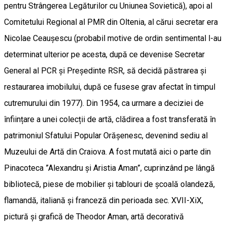
pentru Strângerea Legăturilor cu Uniunea Sovietică), apoi al
Comitetului Regional al PMR din Oltenia, al cărui secretar era
Nicolae Ceaușescu (probabil motive de ordin sentimental l-au
determinat ulterior pe acesta, după ce devenise Secretar
General al PCR și Președinte RSR, să decidă păstrarea și
restaurarea imobilului, după ce fusese grav afectat în timpul
cutremurului din 1977). Din 1954, ca urmare a deciziei de
înființare a unei colecții de artă, clădirea a fost transferată în
patrimoniul Sfatului Popular Orășenesc, devenind sediu al
Muzeului de Artă din Craiova. A fost mutată aici o parte din
Pinacoteca ”Alexandru și Aristia Aman”, cuprinzând pe lângă
bibliotecă, piese de mobilier și tablouri de școală olandeză,
flamandă, italiană și franceză din perioada sec. XVII-XiX,
pictură și grafică de Theodor Aman, artă decorativă