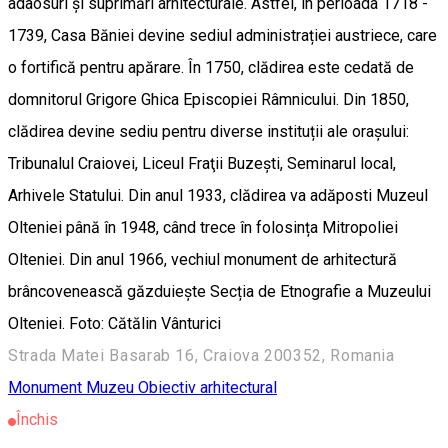
adaosuri și suprimări arhitecturale. Astfel, în perioada 1718 -
1739, Casa Băniei devine sediul administrației austriece, care
o fortifică pentru apărare. În 1750, clădirea este cedată de
domnitorul Grigore Ghica Episcopiei Râmnicului. Din 1850,
clădirea devine sediu pentru diverse instituții ale orașului:
Tribunalul Craiovei, Liceul Fraţii Buzești, Seminarul local,
Arhivele Statului. Din anul 1933, clădirea va adăposti Muzeul
Olteniei până în 1948, când trece în folosința Mitropoliei
Olteniei. Din anul 1966, vechiul monument de arhitectură
brâncovenească găzduiește Secția de Etnografie a Muzeului
Olteniei. Foto: Cătălin Vânturici
Strada Matei Basarab 16, Craiova 200352, Romania
Monument
Muzeu
Obiectiv arhitectural
Închis