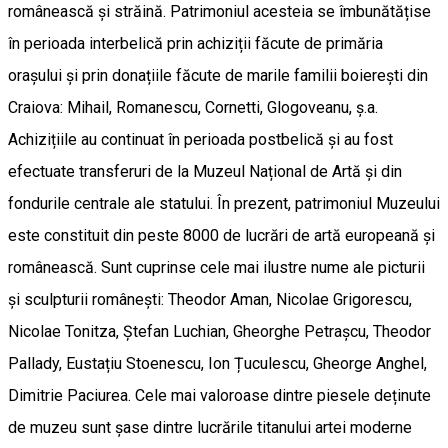
românească și străină. Patrimoniul acesteia se îmbunătățise
în perioada interbelică prin achiziții făcute de primăria
orașului și prin donațiile făcute de marile familii boierești din
Craiova: Mihail, Romanescu, Cornetti, Glogoveanu, ș.a.
Achizițiile au continuat în perioada postbelică și au fost
efectuate transferuri de la Muzeul Național de Artă și din
fondurile centrale ale statului. În prezent, patrimoniul Muzeului
este constituit din peste 8000 de lucrări de artă europeană și
românească. Sunt cuprinse cele mai ilustre nume ale picturii
și sculpturii românești: Theodor Aman, Nicolae Grigorescu,
Nicolae Tonitza, Ștefan Luchian, Gheorghe Petrașcu, Theodor
Pallady, Eustațiu Stoenescu, Ion Țuculescu, Gheorge Anghel,
Dimitrie Paciurea. Cele mai valoroase dintre piesele deținute
de muzeu sunt șase dintre lucrările titanului artei moderne