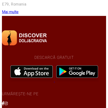
E79, Romania
Mai multe
DESCARCĂ GRATUIT
URMĂREȘTE-NE PE