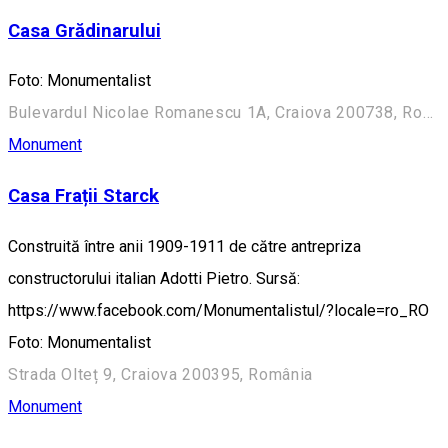
Casa Grădinarului
Foto: Monumentalist
Bulevardul Nicolae Romanescu 1A, Craiova 200738, România (Aleea Principală)
Monument
Casa Frații Starck
Construită între anii 1909-1911 de către antrepriza
constructorului italian Adotti Pietro. Sursă:
https://www.facebook.com/Monumentalistul/?locale=ro_RO
Foto: Monumentalist
Strada Olteț 9, Craiova 200395, România
Monument