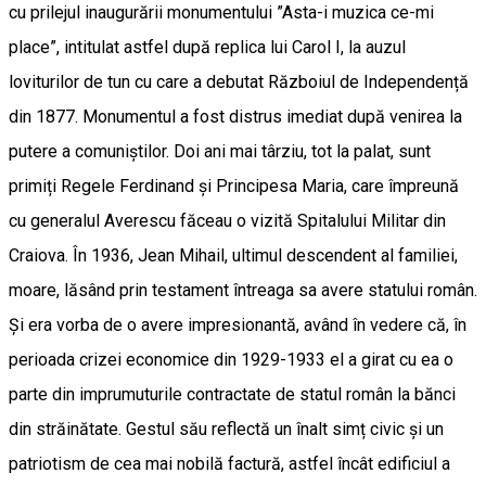
cu prilejul inaugurării monumentului ”Asta-i muzica ce-mi
place”, intitulat astfel după replica lui Carol I, la auzul
loviturilor de tun cu care a debutat Războiul de Independență
din 1877. Monumentul a fost distrus imediat după venirea la
putere a comuniștilor. Doi ani mai târziu, tot la palat, sunt
primiți Regele Ferdinand și Principesa Maria, care împreună
cu generalul Averescu făceau o vizită Spitalului Militar din
Craiova. În 1936, Jean Mihail, ultimul descendent al familiei,
moare, lăsând prin testament întreaga sa avere statului român.
Și era vorba de o avere impresionantă, având în vedere că, în
perioada crizei economice din 1929-1933 el a girat cu ea o
parte din imprumuturile contractate de statul român la bănci
din străinătate. Gestul său reflectă un înalt simț civic și un
patriotism de cea mai nobilă factură, astfel încât edificiul a