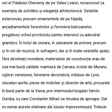
cel al Palatului Cheverny de pe Valea Loarei, recunoscut ca
exemplu de echilibru și eleganță arhitectonică. Detaliile
exteriorului, precum ornamentele de pe fațadă,
ancadramentele ferestrelor și feroneria balcoanelor,
pregătesc ochiul privitorului pentru interiorul cu adevărat
grandios. În holul de onoare, în saloanele de primire, precum
și în cel de muzică, în sufragerii, dar și în toate celelalte spații,
fără destinații mondene, materialele de construcție erau de
cea mai bună calitate: marmură de Carrara, cristal de Murano,
oglinzi venețiene, feronerie decorativă, mătase de Lyon,
stucaturi aurite, piese de mobilier și obiecte de artă, procurate
în bună parte de la Viena, prin intermediul bogatei familii
Dumba, cu care Constantin Mihail se înrudea de aproape. Dar
nu numai aceste etaloane ale luxului impresionează. Trebuie