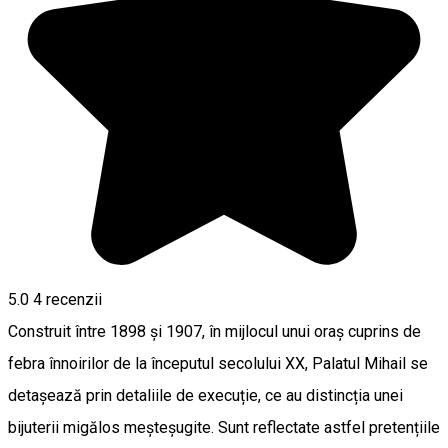
5.0
4
recenzii
Construit între 1898 și 1907, în mijlocul unui oraș cuprins de
febra înnoirilor de la începutul secolului XX, Palatul Mihail se
detașează prin detaliile de execuție, ce au distincția unei
bijuterii migălos meșteșugite. Sunt reflectate astfel pretențiile