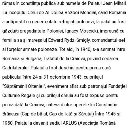
rămas în conștiința publică sub numele de Palatul Jean Mihail.
La începutul Celui de Al Doilea Război Mondial, când România
a adăpostit cu generozitate refugiați polonezi, la palat au fost
găzduiți președintele Poloniei, Ignacy Moscicki, împreună cu
familia sa și mareșalul Edward Rydz-Śmigly, comandantul-șef
al forțelor armate poloneze. Tot aici, în 1940, s-a semnat între
România și Bulgaria, Tratatul de la Craiova, privind cedarea
Cadrilaterului. Palatul a fost deschis pentru prima oară
publicului între 24 și 31 octombrie 1943, cu prilejul
”Săptămânii Olteniei”, eveniment aflat sub patronajul Fundației
Culturale Regale și cu prilejul căruia au fost expuse pentru
prima dată la Craiova, câteva dintre operele lui Constantin
Brâncuși (Cap de băiat, Cap de fată și Sărutul) Între 1945 și
1950, Palatul a devenit sediul ARLUS (Asociația Română