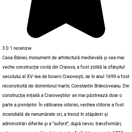
3.0
1 recenzie
Casa Băniei, monument de arhitectură medievală și cea mai
veche construcție civilă din Craiova, a fost zidită la sfârșitul
secolului al XV-lea de boierii Craiovești, iar în anul 1699 a fost
reconstruită de domnitorul martir, Constantin Brâncoveanu. Din
construcția inițială a Craioveștilor se mai păstrează doar o
parte a pivnițelor. În vâltoarea istoriei, vechea ctitorie a fost
incendiată de nenumărate ori, a trecut în stăpâniri și
administrări diferite și a "suferit", după nevoi, transformări,