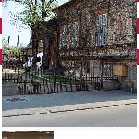
Închirieri auto
Închirieri biciclete
Taxi
Încărcare vehicule electrice
English