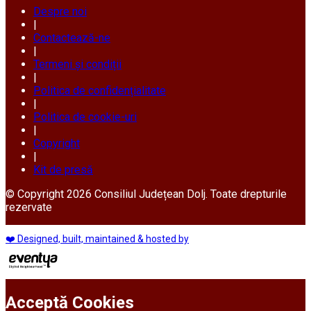
Despre noi
|
Contactează-ne
|
Termeni și condiții
|
Politica de confidențialitate
|
Politica de cookie-uri
|
Copyright
|
Kit de presă
© Copyright 2026 Consiliul Județean Dolj. Toate drepturile
rezervate
❤️ Designed, built, maintained & hosted by
Acceptă Cookies