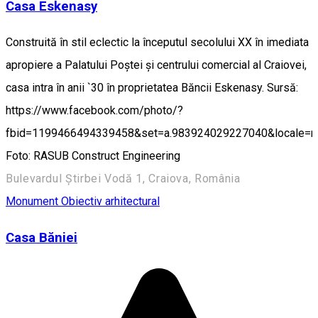
Casa Eskenasy
Construită în stil eclectic la începutul secolului XX în imediata
apropiere a Palatului Poștei și centrului comercial al Craiovei,
casa intra în anii `30 în proprietatea Băncii Eskenasy. Sursă:
https://www.facebook.com/photo/?
fbid=1199466494339458&set=a.983924029227040&locale=
Foto: RASUB Construct Engineering
Bulevardul Știrbei Vodă 1, Craiova, România
Monument
Obiectiv arhitectural
Casa Băniei