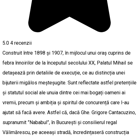
5.0
4
recenzii
Construit între 1898 și 1907, în mijlocul unui oraș cuprins de
febra înnoirilor de la începutul secolului XX, Palatul Mihail se
detașează prin detaliile de execuție, ce au distincția unei
bijuterii migălos meșteșugite. Sunt reflectate astfel pretențiile
și statutul social ale unuia dintre cei mai bogați oameni ai
vremii, precum și ambiția și spiritul de concurență care l-au
ajutat să facă avere. Astfel că, dacă Ghe. Grigore Cantacuzino,
supranumit ”Nababul”, în București și consilierul regal
Vălimărescu, pe aceeași stradă, încredințaseră construcția