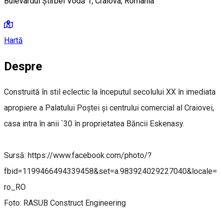
Bulevardul Știrbei Vodă 1, Craiova, România
Hartă
Despre
Construită în stil eclectic la începutul secolului XX în imediata
apropiere a Palatului Poștei și centrului comercial al Craiovei,
casa intra în anii `30 în proprietatea Băncii Eskenasy.
Sursă: https://www.facebook.com/photo/?
fbid=1199466494339458&set=a.983924029227040&locale=
ro_RO
Foto: RASUB Construct Engineering