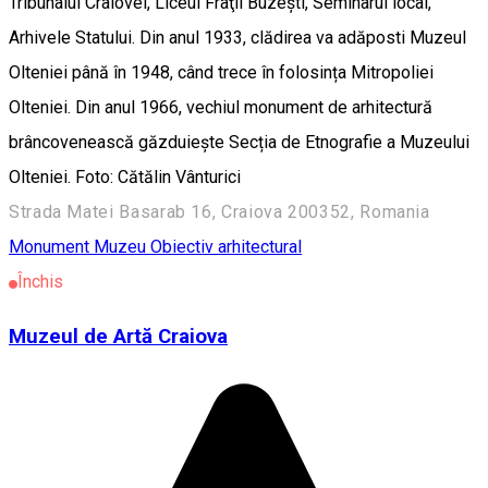
Tribunalul Craiovei, Liceul Fraţii Buzești, Seminarul local,
Arhivele Statului. Din anul 1933, clădirea va adăposti Muzeul
Olteniei până în 1948, când trece în folosința Mitropoliei
Olteniei. Din anul 1966, vechiul monument de arhitectură
brâncovenească găzduiește Secția de Etnografie a Muzeului
Olteniei. Foto: Cătălin Vânturici
Strada Matei Basarab 16, Craiova 200352, Romania
Monument
Muzeu
Obiectiv arhitectural
Închis
Muzeul de Artă Craiova