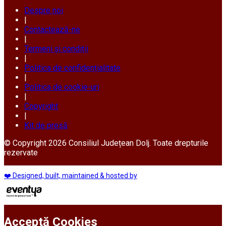
Despre noi
|
Contactează-ne
|
Termeni și condiții
|
Politica de confidențialitate
|
Politica de cookie-uri
|
Copyright
|
Kit de presă
© Copyright 2026 Consiliul Județean Dolj. Toate drepturile
rezervate
❤️ Designed, built, maintained & hosted by
Acceptă Cookies