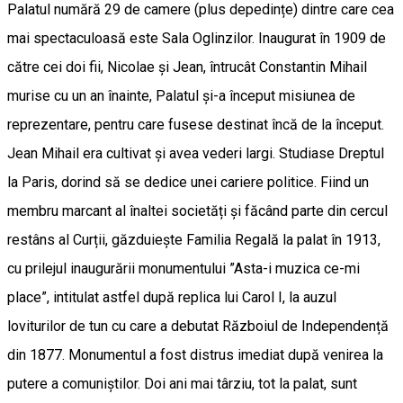
Palatul numără 29 de camere (plus depedințe) dintre care cea
mai spectaculoasă este Sala Oglinzilor. Inaugurat în 1909 de
către cei doi fii, Nicolae și Jean, întrucât Constantin Mihail
murise cu un an înainte, Palatul și-a început misiunea de
reprezentare, pentru care fusese destinat încă de la început.
Jean Mihail era cultivat și avea vederi largi. Studiase Dreptul
la Paris, dorind să se dedice unei cariere politice. Fiind un
membru marcant al înaltei societăți și făcând parte din cercul
restâns al Curții, găzduiește Familia Regală la palat în 1913,
cu prilejul inaugurării monumentului ”Asta-i muzica ce-mi
place”, intitulat astfel după replica lui Carol I, la auzul
loviturilor de tun cu care a debutat Războiul de Independență
din 1877. Monumentul a fost distrus imediat după venirea la
putere a comuniștilor. Doi ani mai târziu, tot la palat, sunt