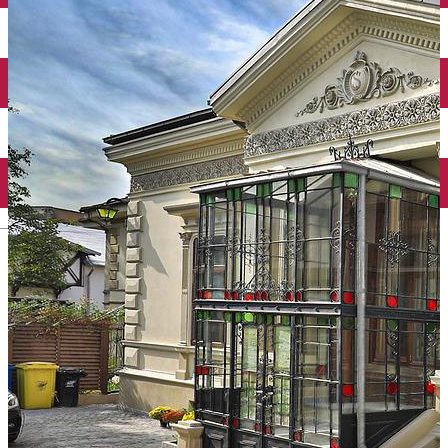
Închirieri auto
Închirieri biciclete
Taxi
Încărcare vehicule electrice
English