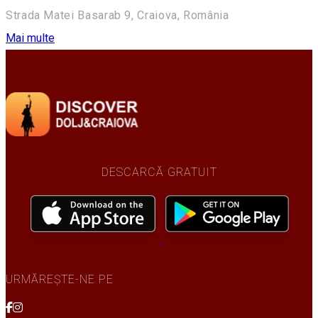
Strada Matei Basarab 9, Craiova, România
Mai multe
DESCARCĂ GRATUIT
URMĂREȘTE-NE PE