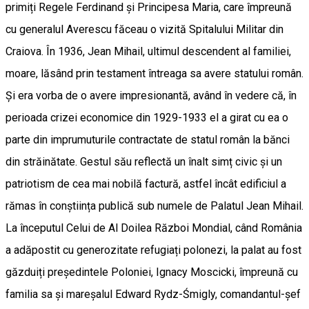
primiți Regele Ferdinand și Principesa Maria, care împreună
cu generalul Averescu făceau o vizită Spitalului Militar din
Craiova. În 1936, Jean Mihail, ultimul descendent al familiei,
moare, lăsând prin testament întreaga sa avere statului român.
Și era vorba de o avere impresionantă, având în vedere că, în
perioada crizei economice din 1929-1933 el a girat cu ea o
parte din imprumuturile contractate de statul român la bănci
din străinătate. Gestul său reflectă un înalt simț civic și un
patriotism de cea mai nobilă factură, astfel încât edificiul a
rămas în conștiința publică sub numele de Palatul Jean Mihail.
La începutul Celui de Al Doilea Război Mondial, când România
a adăpostit cu generozitate refugiați polonezi, la palat au fost
găzduiți președintele Poloniei, Ignacy Moscicki, împreună cu
familia sa și mareșalul Edward Rydz-Śmigly, comandantul-șef