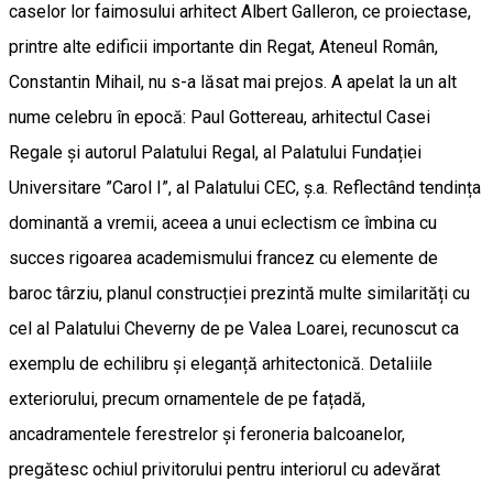
caselor lor faimosului arhitect Albert Galleron, ce proiectase,
printre alte edificii importante din Regat, Ateneul Român,
Constantin Mihail, nu s-a lăsat mai prejos. A apelat la un alt
nume celebru în epocă: Paul Gottereau, arhitectul Casei
Regale și autorul Palatului Regal, al Palatului Fundației
Universitare ”Carol I”, al Palatului CEC, ș.a. Reflectând tendința
dominantă a vremii, aceea a unui eclectism ce îmbina cu
succes rigoarea academismului francez cu elemente de
baroc târziu, planul construcției prezintă multe similarități cu
cel al Palatului Cheverny de pe Valea Loarei, recunoscut ca
exemplu de echilibru și eleganță arhitectonică. Detaliile
exteriorului, precum ornamentele de pe fațadă,
ancadramentele ferestrelor și feroneria balcoanelor,
pregătesc ochiul privitorului pentru interiorul cu adevărat