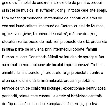
grandios. În holul de onoare, în saloanele de primire, precum
și în cel de muzică, în sufragerii, dar și în toate celelalte spații,
fără destinații mondene, materialele de construcție erau de
cea mai bună calitate: marmură de Carrara, cristal de Murano,
oglinzi venețiene, feronerie decorativă, mătase de Lyon,
stucaturi aurite, piese de mobilier și obiecte de artă, procurate
în bună parte de la Viena, prin intermediul bogatei familii
Dumba, cu care Constantin Mihail se înrudea de aproape. Dar
nu numai aceste etaloane ale luxului impresionează. Trebuie
amintite luminatoarele și ferestrele largi, proiectate pentru a
oferi spațiului multă lumină naturală, precum și dotările
tehnice ce țin de confortul locuinței, excepționale pentru acea
perioadă, printre care curentul electric și încălzirea centrală
de ”tip roman”, cu conducte amplasate în pereți și podea.