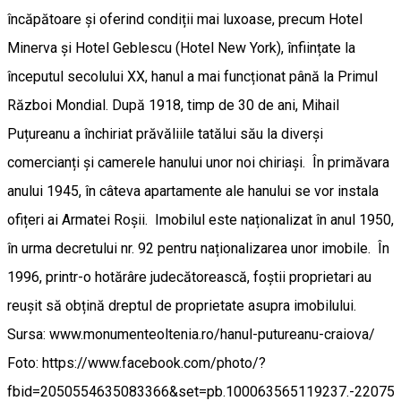
încăpătoare și oferind condiții mai luxoase, precum Hotel
Minerva și Hotel Geblescu (Hotel New York), înființate la
începutul secolului XX, hanul a mai funcționat până la Primul
Război Mondial. După 1918, timp de 30 de ani, Mihail
Puțureanu a închiriat prăvăliile tatălui său la diverși
comercianți și camerele hanului unor noi chiriași. În primăvara
anului 1945, în câteva apartamente ale hanului se vor instala
ofițeri ai Armatei Roșii. Imobilul este naționalizat în anul 1950,
în urma decretului nr. 92 pentru naționalizarea unor imobile. În
1996, printr-o hotărâre judecătorească, foștii proprietari au
reușit să obțină dreptul de proprietate asupra imobilului.
Sursa: www.monumenteoltenia.ro/hanul-putureanu-craiova/
Foto: https://www.facebook.com/photo/?
fbid=2050554635083366&set=pb.100063565119237.-22075