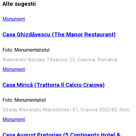
Alte sugestii
Monument
Casa Ghizdăvescu (The Manor Restaurant)
Foto: Monumentalistul
Bulevardul Nicolae Titulescu 23, Craiova, România
Monument
Casa Mirică (Trattoria Il Calcio Craiova)
Foto: Monumentalist
Strada Alexandru Macedonski 51, Craiova 200240, România
Monument
Casa August Pretorian (5 Continents Hotel &