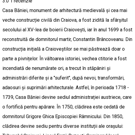
3.0
1 recenzie
Casa Băniei, monument de arhitectură medievală și cea mai
veche construcție civilă din Craiova, a fost zidită la sfârșitul
secolului al XV-lea de boierii Craiovești, iar în anul 1699 a fost
reconstruită de domnitorul martir, Constantin Brâncoveanu. Din
construcția inițială a Craioveștilor se mai păstrează doar o
parte a pivnițelor. În vâltoarea istoriei, vechea ctitorie a fost
incendiată de nenumărate ori, a trecut în stăpâniri și
administrări diferite și a "suferit", după nevoi, transformări,
adaosuri și suprimări arhitecturale. Astfel, în perioada 1718 -
1739, Casa Băniei devine sediul administrației austriece, care
o fortifică pentru apărare. În 1750, clădirea este cedată de
domnitorul Grigore Ghica Episcopiei Râmnicului. Din 1850,
clădirea devine sediu pentru diverse instituții ale orașului: