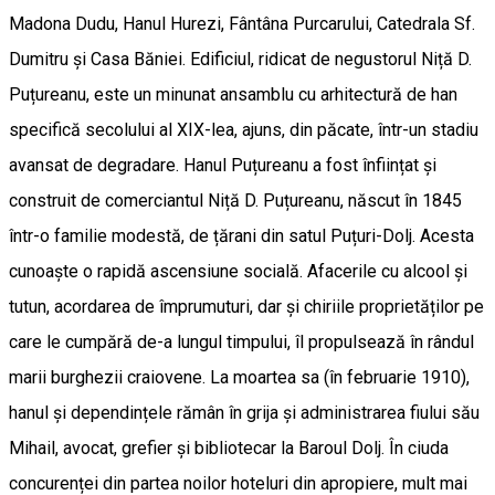
Madona Dudu, Hanul Hurezi, Fântâna Purcarului, Catedrala Sf.
Dumitru și Casa Băniei. Edificiul, ridicat de negustorul Niță D.
Puțureanu, este un minunat ansamblu cu arhitectură de han
specifică secolului al XIX-lea, ajuns, din păcate, într-un stadiu
avansat de degradare. Hanul Puțureanu a fost înființat și
construit de comerciantul Niță D. Puțureanu, născut în 1845
într-o familie modestă, de țărani din satul Puțuri-Dolj. Acesta
cunoaște o rapidă ascensiune socială. Afacerile cu alcool și
tutun, acordarea de împrumuturi, dar și chiriile proprietăților pe
care le cumpără de-a lungul timpului, îl propulsează în rândul
marii burghezii craiovene. La moartea sa (în februarie 1910),
hanul și dependințele rămân în grija și administrarea fiului său
Mihail, avocat, grefier și bibliotecar la Baroul Dolj. În ciuda
concurenței din partea noilor hoteluri din apropiere, mult mai