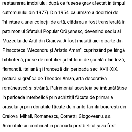
restaurarea imobilului, după ce fusese grav afectat în timpul
cutremurului din 1977). Din 1954, ca urmare a deciziei de
înființare a unei colecții de artă, clădirea a fost transferată în
patrimoniul Sfatului Popular Orășenesc, devenind sediu al
Muzeului de Artă din Craiova. A fost mutată aici o parte din
Pinacoteca ”Alexandru și Aristia Aman”, cuprinzând pe lângă
bibliotecă, piese de mobilier și tablouri de școală olandeză,
flamandă, italiană și franceză din perioada sec. XVII-XiX,
pictură și grafică de Theodor Aman, artă decorativă
românească și străină. Patrimoniul acesteia se îmbunătățise
în perioada interbelică prin achiziții făcute de primăria
orașului și prin donațiile făcute de marile familii boierești din
Craiova: Mihail, Romanescu, Cornetti, Glogoveanu, ș.a.
Achizițiile au continuat în perioada postbelică și au fost