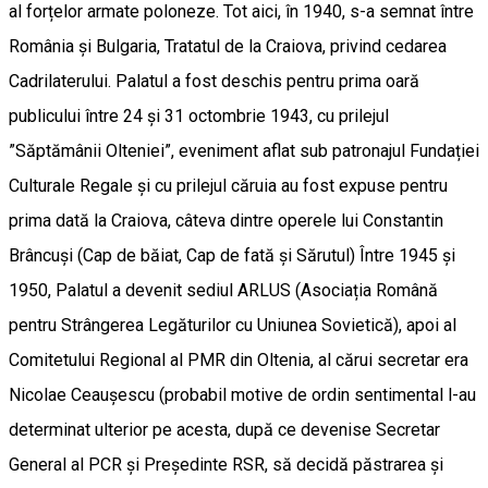
al forțelor armate poloneze. Tot aici, în 1940, s-a semnat între
România și Bulgaria, Tratatul de la Craiova, privind cedarea
Cadrilaterului. Palatul a fost deschis pentru prima oară
publicului între 24 și 31 octombrie 1943, cu prilejul
”Săptămânii Olteniei”, eveniment aflat sub patronajul Fundației
Culturale Regale și cu prilejul căruia au fost expuse pentru
prima dată la Craiova, câteva dintre operele lui Constantin
Brâncuși (Cap de băiat, Cap de fată și Sărutul) Între 1945 și
1950, Palatul a devenit sediul ARLUS (Asociația Română
pentru Strângerea Legăturilor cu Uniunea Sovietică), apoi al
Comitetului Regional al PMR din Oltenia, al cărui secretar era
Nicolae Ceaușescu (probabil motive de ordin sentimental l-au
determinat ulterior pe acesta, după ce devenise Secretar
General al PCR și Președinte RSR, să decidă păstrarea și