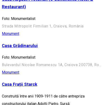
Restaurant)
Foto: Monumentalist
Strada Mitropolit Firmilian 1, Craiova, România
Monument
Casa Grădinarului
Foto: Monumentalist
Bulevardul Nicolae Romanescu 1A, Craiova 200738, România (Aleea Principală)
Monument
Casa Frații Starck
Construită între anii 1909-1911 de către antrepriza
constructorului italian Adotti Pietro. Sursă: