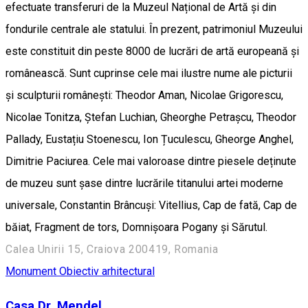
efectuate transferuri de la Muzeul Național de Artă și din
fondurile centrale ale statului. În prezent, patrimoniul Muzeului
este constituit din peste 8000 de lucrări de artă europeană și
românească. Sunt cuprinse cele mai ilustre nume ale picturii
și sculpturii românești: Theodor Aman, Nicolae Grigorescu,
Nicolae Tonitza, Ștefan Luchian, Gheorghe Petrașcu, Theodor
Pallady, Eustațiu Stoenescu, Ion Țuculescu, Gheorge Anghel,
Dimitrie Paciurea. Cele mai valoroase dintre piesele deținute
de muzeu sunt șase dintre lucrările titanului artei moderne
universale, Constantin Brâncuși: Vitellius, Cap de fată, Cap de
băiat, Fragment de tors, Domnișoara Pogany și Sărutul.
Calea Unirii 15, Craiova 200419, Romania
Monument
Obiectiv arhitectural
Casa Dr. Mendel