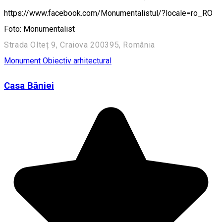
https://www.facebook.com/Monumentalistul/?locale=ro_RO
Foto: Monumentalist
Strada Olteț 9, Craiova 200395, România
Monument
Obiectiv arhitectural
Casa Băniei