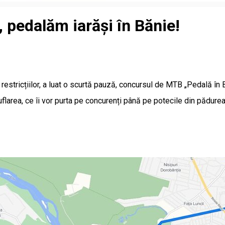
, pedalăm iarăși în Bănie!
restricțiilor, a luat o scurtă pauză, concursul de MTB „Pedală în B
uflarea, ce îi vor purta pe concurenți până pe potecile din pădurea