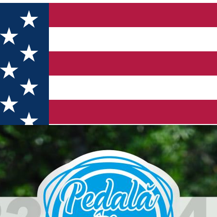
răși în Bănie!