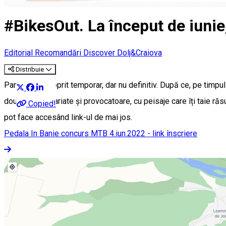
#BikesOut. La început de iunie
Editorial
Recomandări Discover Dolj&Craiova
Distribuie
Pandemia l-a oprit temporar, dar nu definitiv. După ce, pe timpul 
două trasee, variate și provocatoare, cu peisaje care îți taie răs
Copied!
pot face accesând link-ul de mai jos.
Pedala In Banie concurs MTB 4.iun.2022 - link înscriere