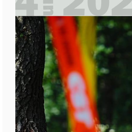
Închirieri auto
Închirieri biciclete
Taxi
Încărcare vehicule electrice
English