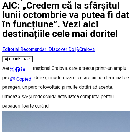
AIC: „Credem că la sfârșitul
lunii octombrie va putea fi dat
în funcțiune”. Vezi aici
destinațiile cele mai dorite!
Editorial
Recomandări Discover Dolj&Craiova
Distribuie
Aeroportul Internațional Craiova, care a trecut printr-un amplu
proces de extindere și modernizare, ce are un nou terminal de
Copied!
pasageri, un parc fotovoltaic și multe dotări adiacente,
urmează să-și redeschidă activitatea completă pentru
pasageri foarte curând.