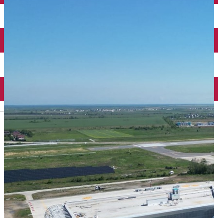
Închirieri auto
Închirieri biciclete
Taxi
Încărcare vehicule electrice
English