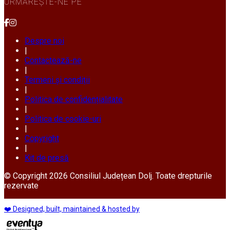
URMĂREȘTE-NE PE
Despre noi
|
Contactează-ne
|
Termeni și condiții
|
Politica de confidențialitate
|
Politica de cookie-uri
|
Copyright
|
Kit de presă
© Copyright 2026 Consiliul Județean Dolj. Toate drepturile
rezervate
❤️ Designed, built, maintained & hosted by