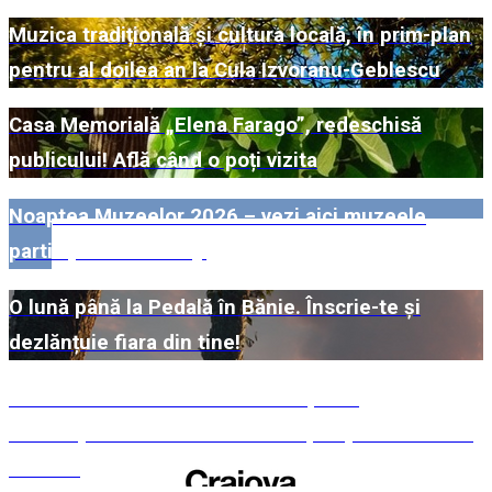
Muzica tradițională și cultura locală, în prim-plan
pentru al doilea an la Cula Izvoranu-Geblescu
Casa Memorială „Elena Farago”, redeschisă
publicului! Află când o poți vizita
Noaptea Muzeelor 2026 – vezi aici muzeele
participante din Dolj!
O lună până la Pedală în Bănie. Înscrie-te și
dezlănțuie fiara din tine!
#WillMatters. Festivalul Internațional
Shakespeare vine cu încă o ediție spectaculoasă
în 2026