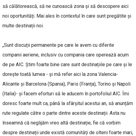
să călătorească, să ne cunoască zona și să descopere aici
noi oportunități. Mai ales în contextul în care sunt pregătite și
multe destinații noi.
„Sunt discuții permanente pe care le avem cu diferite
companii aeriene, inclusiv cu compania care operează acum
de pe AIC. Știm foarte bine care sunt destinațiile pe care și le
dorește toată lumea - și mă refer aici la zona Valencia-
Alicante și Barcelona (Spania), Paris (Franța), Torino și Napoli
(Italia)- și facem eforturi să le aducem în portofoliul AIC. Îmi
doresc foarte mult ca, până la sfârșitul acestui an, să anunțăm
rute regulate către o parte dintre aceste destinații. Asta nu
înseamnă că neglijăm vreo altă destinație, fie că vorbim
despre destinații unde există comunități de olteni foarte mari,