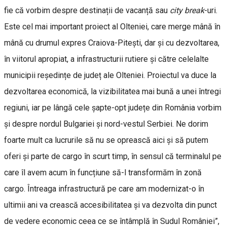
fie că vorbim despre destinații de vacanță sau
city break
-uri.
Este cel mai important proiect al Olteniei, care merge mână în
mână cu drumul expres Craiova-Pitești, dar și cu dezvoltarea,
în viitorul apropiat, a infrastructurii rutiere și către celelalte
municipii reședințe de județ ale Olteniei. Proiectul va duce la
dezvoltarea economică, la vizibilitatea mai bună a unei întregi
regiuni, iar pe lângă cele șapte-opt județe din România vorbim
și despre nordul Bulgariei și nord-vestul Serbiei. Ne dorim
foarte mult ca lucrurile să nu se oprească aici și să putem
oferi și parte de cargo în scurt timp, în sensul că terminalul pe
care îl avem acum în funcțiune să-l transformăm în zonă
cargo. Întreaga infrastructură pe care am modernizat-o în
ultimii ani va crească accesibilitatea și va dezvolta din punct
de vedere economic ceea ce se întâmplă în Sudul României”,