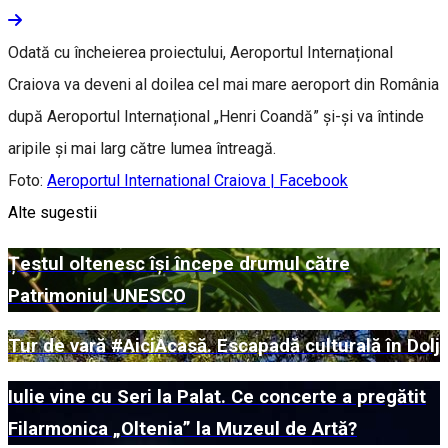
Odată cu încheierea proiectului, Aeroportul Internațional
Craiova va deveni al doilea cel mai mare aeroport din România
după Aeroportul Internațional „Henri Coandă” și-și va întinde
aripile și mai larg către lumea întreagă.
Foto:
Aeroportul International Craiova | Facebook
Alte sugestii
Țestul oltenesc își începe drumul către
Patrimoniul UNESCO
Tur de vară #AiciAcasă. Escapadă culturală în Dolj
Iulie vine cu Seri la Palat. Ce concerte a pregătit
Filarmonica „Oltenia” la Muzeul de Artă?