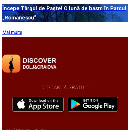
Începe Târgul de Paște! O lună de basm în Parcul
„Romanescu”
Mai multe
DESCARCĂ GRATUIT