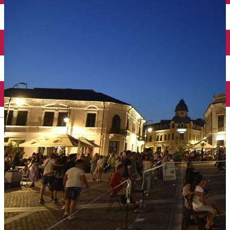
Închirieri auto
Închirieri biciclete
Taxi
Încărcare vehicule electrice
English