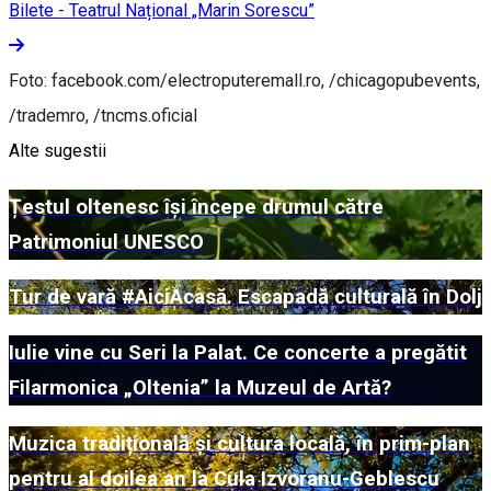
Bilete - Teatrul Național „Marin Sorescu”
Foto: facebook.com/electroputeremall.ro, /chicagopubevents,
/trademro, /tncms.oficial
Alte sugestii
Țestul oltenesc își începe drumul către
Patrimoniul UNESCO
Tur de vară #AiciAcasă. Escapadă culturală în Dolj
Iulie vine cu Seri la Palat. Ce concerte a pregătit
Filarmonica „Oltenia” la Muzeul de Artă?
Muzica tradițională și cultura locală, în prim-plan
pentru al doilea an la Cula Izvoranu-Geblescu