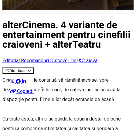
alterCinema. 4 variante de
entertainment pentru cinefilii
craioveni + alterTeatru
Editorial
Recomandări Discover Dolj&Craiova
Distribuie
Cinematografele continuă să rămână închise, spre
dezamăgirea cinefililor care, de câteva luni, nu au avut la
Copied!
dispoziție pentru filmele lor decât ecranele de acasă.
Cu toate astea, alții s-au gândit la opțiuni destul de bune
pentru a compensa intimitatea și calitatea superioară a