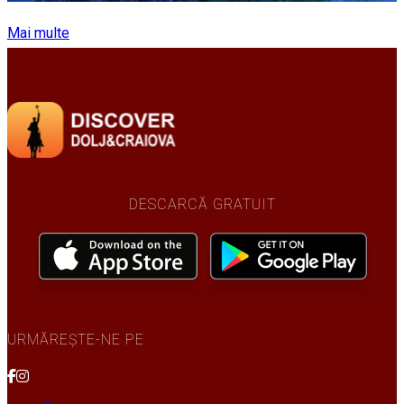
Mai multe
DESCARCĂ GRATUIT
URMĂREȘTE-NE PE