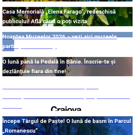
Casa Memorială „Elena Farago”, redeschisă
publicului! Află când o poți vizita
Noaptea Muzeelor 2026 – vezi aici muzeele
participante din Dolj!
O lună până la Pedală în Bănie. Înscrie-te și
dezlănțuie fiara din tine!
#WillMatters. Festivalul Internațional
Shakespeare vine cu încă o ediție spectaculoasă
în 2026
Începe Târgul de Paște! O lună de basm în Parcul
„Romanescu”