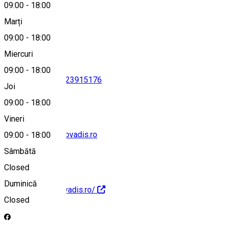
09:00
-
18:00
Marți
Hartă
09:00
-
18:00
Miercuri
09:00
-
18:00
0251416589
•
0723915176
Joi
09:00
-
18:00
Vineri
office@amicusquovadis.ro
09:00
-
18:00
Sâmbătă
Closed
Duminică
http://amicusquovadis.ro/
Closed