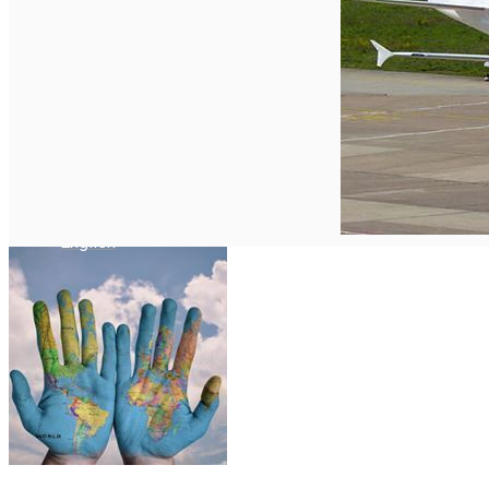
Închirieri auto
Închirieri biciclete
Taxi
Încărcare vehicule electrice
English