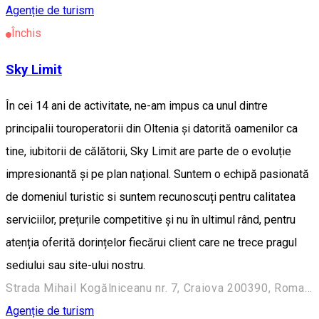
Agenție de turism
Închis
Sky Limit
În cei 14 ani de activitate, ne-am impus ca unul dintre
principalii touroperatorii din Oltenia și datorită oamenilor ca
tine, iubitorii de călătorii, Sky Limit are parte de o evoluție
impresionantă și pe plan național. Suntem o echipă pasionată
de domeniul turistic si suntem recunoscuți pentru calitatea
serviciilor, prețurile competitive și nu în ultimul rând, pentru
atenția oferită dorințelor fiecărui client care ne trece pragul
sediului sau site-ului nostru.
Strada Mihail Kogălniceanu nr. 7, Craiova 200390, Romania
Agenție de turism