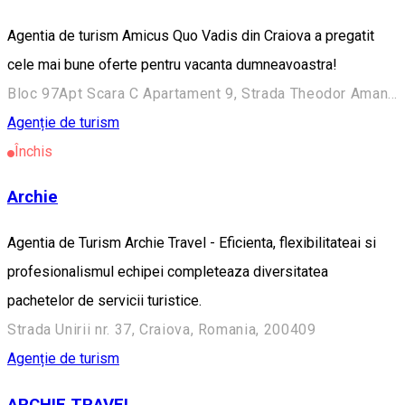
Agentia de turism Amicus Quo Vadis din Craiova a pregatit
cele mai bune oferte pentru vacanta dumneavoastra!
Bloc 97Apt Scara C Apartament 9, Strada Theodor Aman 7, Craiova 200389, Romania
Agenție de turism
Închis
Archie
Agentia de Turism Archie Travel - Eficienta, flexibilitateai si
profesionalismul echipei completeaza diversitatea
pachetelor de servicii turistice.
Strada Unirii nr. 37, Craiova, Romania, 200409
Agenție de turism
ARCHIE TRAVEL