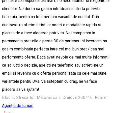
prin care sa raspunda cat mai bine necesitatilor si exigentelor
clientilor. Ne dorim sa gasim intotdeauna oferta potrivita
fiecaruia, pentru ca toti meritam vacante de neuitat. Prin
duotravel.ro oferim turistilor nostri o modalitate rapida si
placuta de a face alegerea potrivita. Noi comparam in
permanenta preturile a peste 30 de parteneri si incercam sa
gasim combinatia perfecta intre cel mai bun pret / cea mai
performanta oferta. Daca aveti nevoie de mai multe informatii
ca sa luati o decizie, apelati-ne telefonic sau scrieti-ne un
email si revenim cu o oferta personalizata cu cele mai bune
variantele pentru Dvs. Va asteptam cu drag, ne va face
placere sa va ajutam!
Bloc 2, Strada Ion Maiorescu 7, Craiova 200410, Romania
Agenție de turism