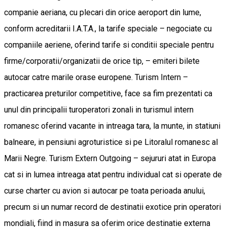
companie aeriana, cu plecari din orice aeroport din lume,
conform acreditarii I.A.T.A., la tarife speciale – negociate cu
companiile aeriene, oferind tarife si conditii speciale pentru
firme/corporatii/organizatii de orice tip, – emiteri bilete
autocar catre marile orase europene. Turism Intern –
practicarea preturilor competitive, face sa fim prezentati ca
unul din principalii turoperatori zonali in turismul intern
romanesc oferind vacante in intreaga tara, la munte, in statiuni
balneare, in pensiuni agroturistice si pe Litoralul romanesc al
Marii Negre. Turism Extern Outgoing – sejururi atat in Europa
cat si in lumea intreaga atat pentru individual cat si operate de
curse charter cu avion si autocar pe toata perioada anului,
precum si un numar record de destinatii exotice prin operatori
mondiali, fiind in masura sa oferim orice destinatie externa