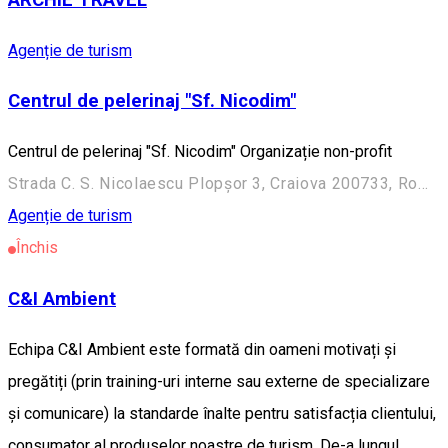
Agenție de turism
Centrul de pelerinaj "Sf. Nicodim"
Centrul de pelerinaj "Sf. Nicodim" Organizație non-profit
Strada C. S. Nicolaescu Plopșor 3, Craiova 200733, Romania
Agenție de turism
Închis
C&I Ambient
Echipa C&I Ambient este formată din oameni motivați și
pregătiți (prin training-uri interne sau externe de specializare
și comunicare) la standarde înalte pentru satisfacția clientului,
consumator al produselor noastre de turism. De-a lungul