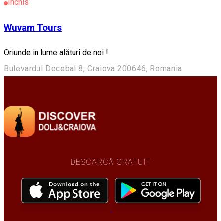
Închis
Wuvam Tours
Oriunde in lume alături de noi !
Bulevardul Decebal 8, Craiova 200646, Romania
DESCARCĂ GRATUIT