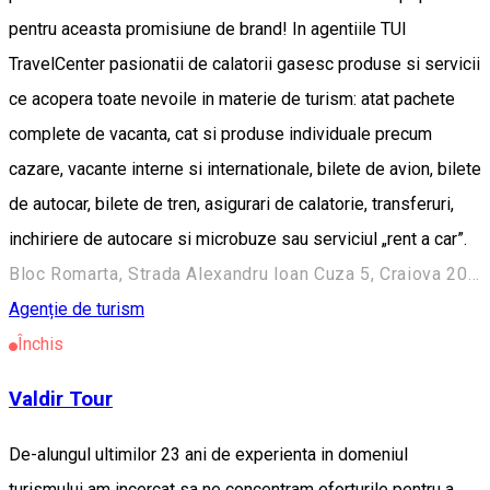
pentru aceasta promisiune de brand! In agentiile TUI
TravelCenter pasionatii de calatorii gasesc produse si servicii
ce acopera toate nevoile in materie de turism: atat pachete
complete de vacanta, cat si produse individuale precum
cazare, vacante interne si internationale, bilete de avion, bilete
de autocar, bilete de tren, asigurari de calatorie, transferuri,
inchiriere de autocare si microbuze sau serviciul „rent a car”.
Bloc Romarta, Strada Alexandru Ioan Cuza 5, Craiova 200734, Romania
Agenție de turism
Închis
Valdir Tour
De-alungul ultimilor 23 ani de experienta in domeniul
turismului am incercat sa ne concentram eforturile pentru a