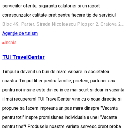
serviciilor oferite, siguranta calatoriei si un raport
corespunzator calitate-pret pentru fiecare tip de serviciu!
Bloc 49, Parter, Strada Nicolaescu Plopşor 2, Craiova 200733, Romania
Agenție de turism
Închis
TUI TravelCenter
Timpul a devenit un bun de mare valoare in societatea
noastra. Timpul liber pentru familie, prieteni, partener sau
pentru noi insine este din ce in ce mai scurt si doar in vacanta
il mai recuperam! TUI TravelCenter vine cu o noua directie si
propune sa facem impreuna un pas mare dinspre "Vacanta
pentru toti" inspre promisiunea individuala a unei "Vacante
pentru tine"! Produsele noastre variate servesc drept proba