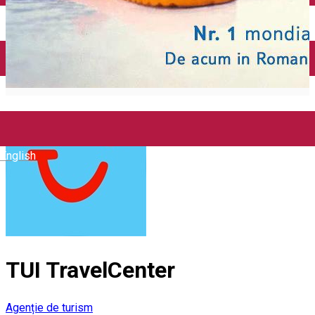
Închirieri auto
Închirieri biciclete
Taxi
Încărcare vehicule electrice
English
TUI TravelCenter
Agenție de turism