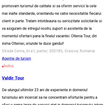
promovam turismul de calitate si sa oferim servicii la cele
mai inalte standarde, orientandu-ne catre necesitatile fiecarui
client in parte. Tratam intotdeauna cu seriozitate solicitarile si
va asiguram de intregul nostru suport si asistenta de la
momentul ofertarii pana la finalul vacantei. Oltenia Tour, din
inima Olteniei, oriunde te duce gandul!
Strada Cerna, bl.a1, parter, 200185, Craiova, Romania
Agenție de turism
Închis
Valdir Tour
De-alungul ultimilor 23 ani de experienta in domeniul
turismului am incercat sa ne concentram eforturile pentru a
oferi o gama larga de servicii atat in domeniul turismului intern