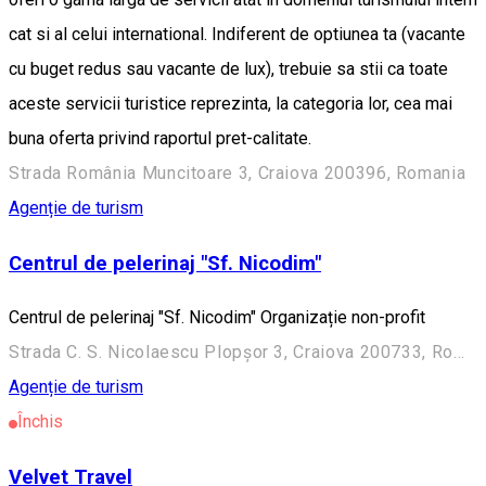
cat si al celui international. Indiferent de optiunea ta (vacante
cu buget redus sau vacante de lux), trebuie sa stii ca toate
aceste servicii turistice reprezinta, la categori­a lor, cea mai
buna oferta privind raportul pret-calitate.
Strada România Muncitoare 3, Craiova 200396, Romania
Agenție de turism
Centrul de pelerinaj "Sf. Nicodim"
Centrul de pelerinaj "Sf. Nicodim" Organizație non-profit
Strada C. S. Nicolaescu Plopșor 3, Craiova 200733, Romania
Agenție de turism
Închis
Velvet Travel