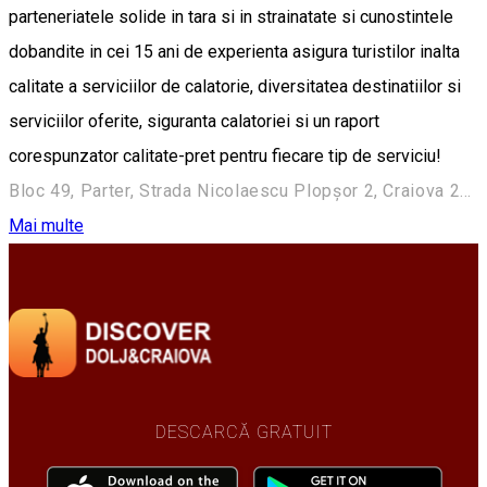
parteneriatele solide in tara si in strainatate si cunostintele
dobandite in cei 15 ani de experienta asigura turistilor inalta
calitate a serviciilor de calatorie, diversitatea destinatiilor si
serviciilor oferite, siguranta calatoriei si un raport
corespunzator calitate-pret pentru fiecare tip de serviciu!
Bloc 49, Parter, Strada Nicolaescu Plopşor 2, Craiova 200733, Romania
Mai multe
DESCARCĂ GRATUIT