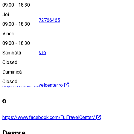
09:00
-
18:30
Joi
0251466764
•
0372766465
09:00
-
18:30
Vineri
09:00
-
18:30
craiova@eurolines.ro
Sâmbătă
Closed
Duminică
Closed
http://www.tui-travelcenter.ro
https://www.facebook.com/TuiTravelCenter/
Despre