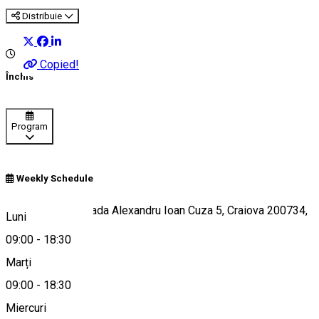
Distribuie
Copied!
Închis
Program
Weekly Schedule
Bloc Romarta, Strada Alexandru Ioan Cuza 5, Craiova 200734,
Luni
Romania
09:00
-
18:30
Marți
09:00
-
18:30
Hartă
Miercuri