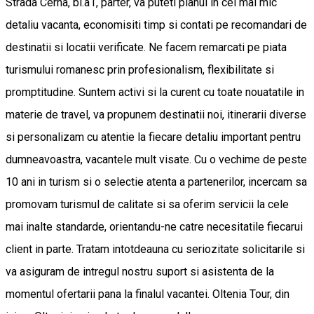
Strada Cerna, bl.a1, parter, va puteti planui in cel mai mic
detaliu vacanta, economisiti timp si contati pe recomandari de
destinatii si locatii verificate. Ne facem remarcati pe piata
turismului romanesc prin profesionalism, flexibilitate si
promptitudine. Suntem activi si la curent cu toate nouatatile in
materie de travel, va propunem destinatii noi, itinerarii diverse
si personalizam cu atentie la fiecare detaliu important pentru
dumneavoastra, vacantele mult visate. Cu o vechime de peste
10 ani in turism si o selectie atenta a partenerilor, incercam sa
promovam turismul de calitate si sa oferim servicii la cele
mai inalte standarde, orientandu-ne catre necesitatile fiecarui
client in parte. Tratam intotdeauna cu seriozitate solicitarile si
va asiguram de intregul nostru suport si asistenta de la
momentul ofertarii pana la finalul vacantei. Oltenia Tour, din