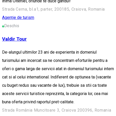
inima Olteniei, oriunde te duce gandul!
Strada Cerna, bl.a1, parter, 200185, Craiova, Romania
Agenție de turism
Deschis
Valdir Tour
De-alungul ultimilor 23 ani de experienta in domeniul
turismului am incercat sa ne concentram eforturile pentru a
oferi o gama larga de servicii atat in domeniul turismului intern
cat si al celui international. Indiferent de optiunea ta (vacante
cu buget redus sau vacante de lux), trebuie sa stii ca toate
aceste servicii turistice reprezinta, la categori­a lor, cea mai
buna oferta privind raportul pret-calitate.
Strada România Muncitoare 3, Craiova 200396, Romania