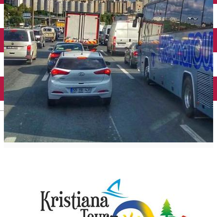
Închirieri auto
Închirieri biciclete
Taxi
Încărcare vehicule electrice
English