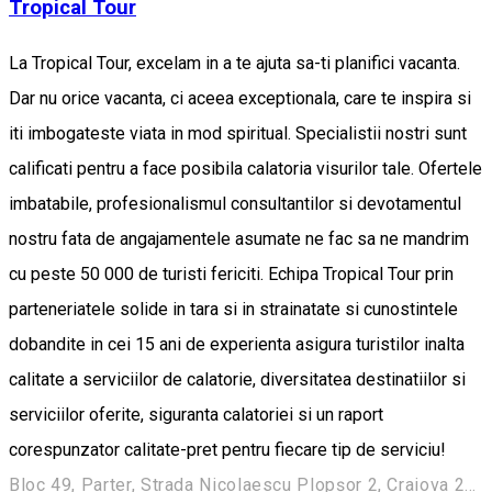
Tropical Tour
La Tropical Tour, excelam in a te ajuta sa-ti planifici vacanta.
Dar nu orice vacanta, ci aceea exceptionala, care te inspira si
iti imbogateste viata in mod spiritual. Specialistii nostri sunt
calificati pentru a face posibila calatoria visurilor tale. Ofertele
imbatabile, profesionalismul consultantilor si devotamentul
nostru fata de angajamentele asumate ne fac sa ne mandrim
cu peste 50 000 de turisti fericiti. Echipa Tropical Tour prin
parteneriatele solide in tara si in strainatate si cunostintele
dobandite in cei 15 ani de experienta asigura turistilor inalta
calitate a serviciilor de calatorie, diversitatea destinatiilor si
serviciilor oferite, siguranta calatoriei si un raport
corespunzator calitate-pret pentru fiecare tip de serviciu!
Bloc 49, Parter, Strada Nicolaescu Plopşor 2, Craiova 200733, Romania