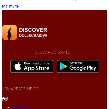
Mai multe
DESCARCĂ GRATUIT
URMĂREȘTE-NE PE
Despre noi