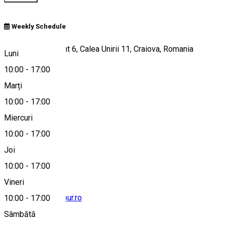
Weekly Schedule
Bloc 2, Apartament 6, Calea Unirii 11, Craiova, Romania
Luni
10:00
-
17:00
Marți
Hartă
10:00
-
17:00
Miercuri
10:00
-
17:00
0251412152
Joi
10:00
-
17:00
Vineri
office@kristianatour.ro
10:00
-
17:00
Sâmbătă