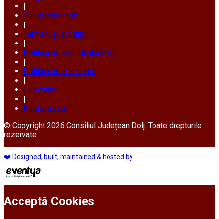
|
Contactează-ne
|
Termeni și condiții
|
Politica de confidențialitate
|
Politica de cookie-uri
|
Copyright
|
Kit de presă
© Copyright 2026 Consiliul Județean Dolj. Toate drepturile
rezervate
❤️ Designed, built, maintained & hosted by
Acceptă Cookies