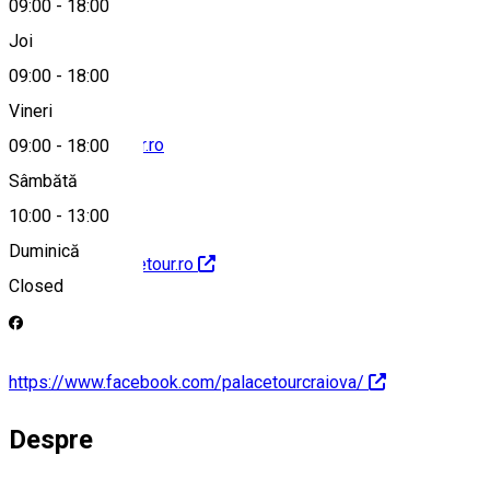
09:00
-
18:00
0251410101
Joi
09:00
-
18:00
Vineri
office@palacetour.ro
09:00
-
18:00
Sâmbătă
10:00
-
13:00
Duminică
http://www.palacetour.ro
Closed
https://www.facebook.com/palacetourcraiova/
Despre