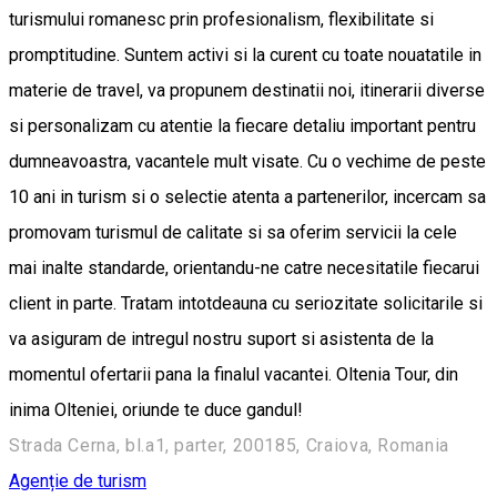
turismului romanesc prin profesionalism, flexibilitate si
promptitudine. Suntem activi si la curent cu toate nouatatile in
materie de travel, va propunem destinatii noi, itinerarii diverse
si personalizam cu atentie la fiecare detaliu important pentru
dumneavoastra, vacantele mult visate. Cu o vechime de peste
10 ani in turism si o selectie atenta a partenerilor, incercam sa
promovam turismul de calitate si sa oferim servicii la cele
mai inalte standarde, orientandu-ne catre necesitatile fiecarui
client in parte. Tratam intotdeauna cu seriozitate solicitarile si
va asiguram de intregul nostru suport si asistenta de la
momentul ofertarii pana la finalul vacantei. Oltenia Tour, din
inima Olteniei, oriunde te duce gandul!
Strada Cerna, bl.a1, parter, 200185, Craiova, Romania
Agenție de turism