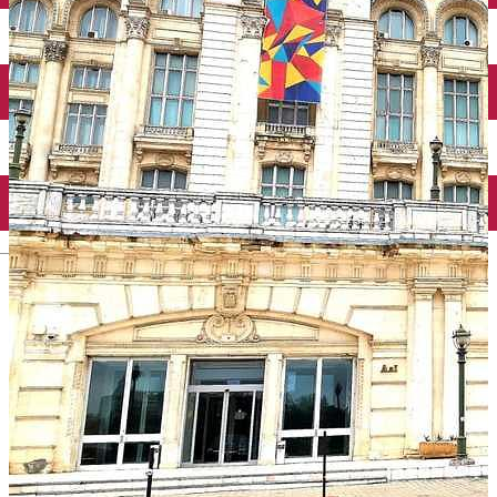
Închirieri auto
Închirieri biciclete
Taxi
Încărcare vehicule electrice
English