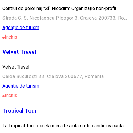
Centrul de pelerinaj "Sf. Nicodim" Organizație non-profit
Strada C. S. Nicolaescu Plopșor 3, Craiova 200733, Romania
Agenție de turism
Închis
Velvet Travel
Velvet Travel
Calea București 33, Craiova 200677, Romania
Agenție de turism
Închis
Tropical Tour
La Tropical Tour, excelam in a te ajuta sa-ti planifici vacanta.