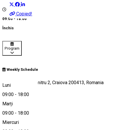
Copied!
09:00 - 18:00
Închis
Program
Weekly Schedule
Strada Sfântu Dumitru 2, Craiova 200413, Romania
Luni
09:00
-
18:00
Marți
Hartă
09:00
-
18:00
Miercuri