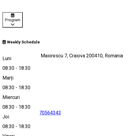
Program
Weekly Schedule
Bloc 2, Strada Ion Maiorescu 7, Craiova 200410, Romania
Luni
08:30
-
18:30
Marți
Hartă
08:30
-
18:30
Miercuri
08:30
-
18:30
0757427441
•
0770564343
Joi
08:30
-
18:30