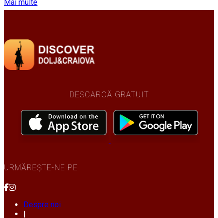
Mai multe
DESCARCĂ GRATUIT
URMĂREȘTE-NE PE
Despre noi
|