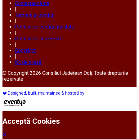
Contactează-ne
|
Termeni și condiții
|
Politica de confidențialitate
|
Politica de cookie-uri
|
Copyright
|
Kit de presă
© Copyright 2026 Consiliul Județean Dolj. Toate drepturile
rezervate
❤️ Designed, built, maintained & hosted by
Acceptă Cookies