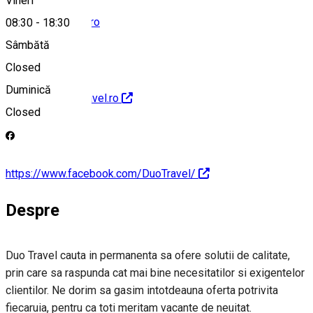
Vineri
office@duotravel.ro
08:30
-
18:30
Sâmbătă
Closed
Duminică
http://www.duotravel.ro
Closed
https://www.facebook.com/DuoTravel/
Despre
Duo Travel cauta in permanenta sa ofere solutii de calitate,
prin care sa raspunda cat mai bine necesitatilor si exigentelor
clientilor. Ne dorim sa gasim intotdeauna oferta potrivita
fiecaruia, pentru ca toti meritam vacante de neuitat.