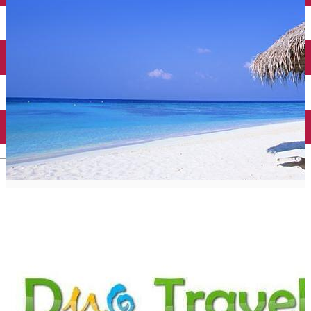
Închirieri auto
Închirieri biciclete
Taxi
Încărcare vehicule electrice
English