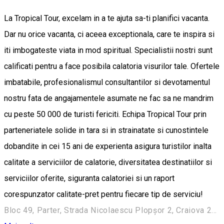
La Tropical Tour, excelam in a te ajuta sa-ti planifici vacanta.
Dar nu orice vacanta, ci aceea exceptionala, care te inspira si
iti imbogateste viata in mod spiritual. Specialistii nostri sunt
calificati pentru a face posibila calatoria visurilor tale. Ofertele
imbatabile, profesionalismul consultantilor si devotamentul
nostru fata de angajamentele asumate ne fac sa ne mandrim
cu peste 50 000 de turisti fericiti. Echipa Tropical Tour prin
parteneriatele solide in tara si in strainatate si cunostintele
dobandite in cei 15 ani de experienta asigura turistilor inalta
calitate a serviciilor de calatorie, diversitatea destinatiilor si
serviciilor oferite, siguranta calatoriei si un raport
corespunzator calitate-pret pentru fiecare tip de serviciu!
Bloc 49, Parter, Strada Nicolaescu Plopşor 2, Craiova 200733, Romania