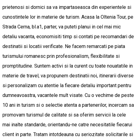
prietenosi si dornici sa va impartaseasca din experientele si
cunostintele lor in materie de turism. Acasa la Oltenia Tour, pe
Strada Cerna, bl.a1, parter, va puteti planui in cel mai mic
detaliu vacanta, economisiti timp si contati pe recomandari de
destinatii si locatii verificate. Ne facem remarcati pe piata
turismului romanesc prin profesionalism, flexibilitate si
promptitudine. Suntem activi si la curent cu toate nouatatile in
materie de travel, va propunem destinatii noi, itinerarii diverse
si personalizam cu atentie la fiecare detaliu important pentru
dumneavoastra, vacantele mult visate. Cu o vechime de peste
10 ani in turism si o selectie atenta a partenerilor, incercam sa
promovam turismul de calitate si sa oferim servicii la cele
mai inalte standarde, orientandu-ne catre necesitatile fiecarui
client in parte. Tratam intotdeauna cu seriozitate solicitarile si