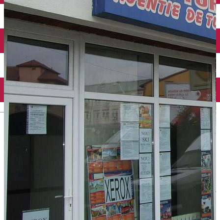
Închirieri auto
Închirieri biciclete
Taxi
Încărcare vehicule electrice
English