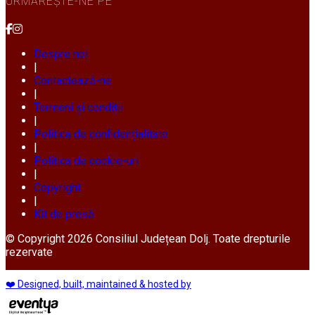
URMĂREȘTE-NE PE
Despre noi
|
Contactează-ne
|
Termeni și condiții
|
Politica de confidențialitate
|
Politica de cookie-uri
|
Copyright
|
Kit de presă
© Copyright 2026 Consiliul Județean Dolj. Toate drepturile
rezervate
❤️ Designed, built, maintained & hosted by