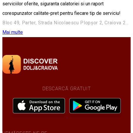
serviciilor oferite, siguranta calatoriei si un raport
corespunzator calitate-pret pentru fiecare tip de serviciu!
Bloc 49, Parter, Strada Nicolaescu Plopşor 2, Craiova 200733, Romania
Mai multe
DESCARCĂ GRATUIT