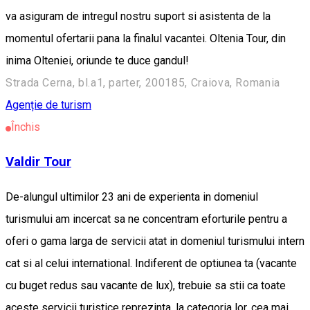
va asiguram de intregul nostru suport si asistenta de la
momentul ofertarii pana la finalul vacantei. Oltenia Tour, din
inima Olteniei, oriunde te duce gandul!
Strada Cerna, bl.a1, parter, 200185, Craiova, Romania
Agenție de turism
Închis
Valdir Tour
De-alungul ultimilor 23 ani de experienta in domeniul
turismului am incercat sa ne concentram eforturile pentru a
oferi o gama larga de servicii atat in domeniul turismului intern
cat si al celui international. Indiferent de optiunea ta (vacante
cu buget redus sau vacante de lux), trebuie sa stii ca toate
aceste servicii turistice reprezinta, la categori­a lor, cea mai