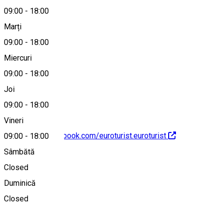
09:00
-
18:00
Marți
Hartă
09:00
-
18:00
Miercuri
09:00
-
18:00
0251593447
Joi
09:00
-
18:00
Vineri
https://www.facebook.com/euroturist.euroturist
09:00
-
18:00
Sâmbătă
Despre
Closed
Duminică
Euroturist
Closed