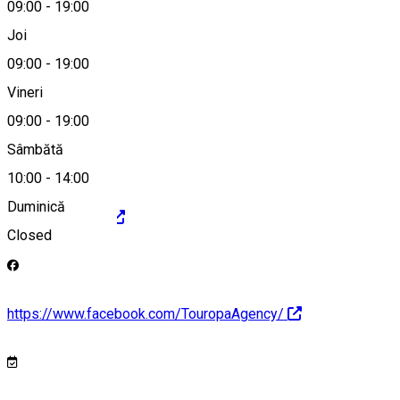
09:00
-
19:00
0745 259 500
Joi
09:00
-
19:00
Vineri
office@touropa.ro
09:00
-
19:00
Sâmbătă
10:00
-
14:00
Duminică
http://touropa.ro
Closed
https://www.facebook.com/TouropaAgency/