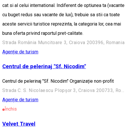
cat si al celui international. Indiferent de optiunea ta (vacante
cu buget redus sau vacante de lux), trebuie sa stii ca toate
aceste servicii turistice reprezinta, la categori­a lor, cea mai
buna oferta privind raportul pret-calitate.
Strada România Muncitoare 3, Craiova 200396, Romania
Agenție de turism
Centrul de pelerinaj "Sf. Nicodim"
Centrul de pelerinaj "Sf. Nicodim" Organizație non-profit
Strada C. S. Nicolaescu Plopșor 3, Craiova 200733, Romania
Agenție de turism
Închis
Velvet Travel