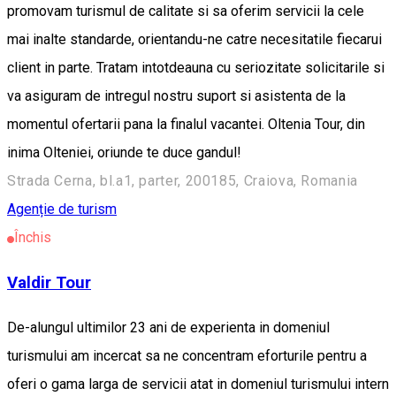
promovam turismul de calitate si sa oferim servicii la cele
mai inalte standarde, orientandu-ne catre necesitatile fiecarui
client in parte. Tratam intotdeauna cu seriozitate solicitarile si
va asiguram de intregul nostru suport si asistenta de la
momentul ofertarii pana la finalul vacantei. Oltenia Tour, din
inima Olteniei, oriunde te duce gandul!
Strada Cerna, bl.a1, parter, 200185, Craiova, Romania
Agenție de turism
Închis
Valdir Tour
De-alungul ultimilor 23 ani de experienta in domeniul
turismului am incercat sa ne concentram eforturile pentru a
oferi o gama larga de servicii atat in domeniul turismului intern