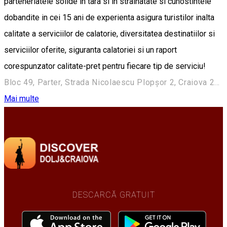
parteneriatele solide in tara si in strainatate si cunostintele
dobandite in cei 15 ani de experienta asigura turistilor inalta
calitate a serviciilor de calatorie, diversitatea destinatiilor si
serviciilor oferite, siguranta calatoriei si un raport
corespunzator calitate-pret pentru fiecare tip de serviciu!
Bloc 49, Parter, Strada Nicolaescu Plopşor 2, Craiova 200733, Romania
Mai multe
DESCARCĂ GRATUIT