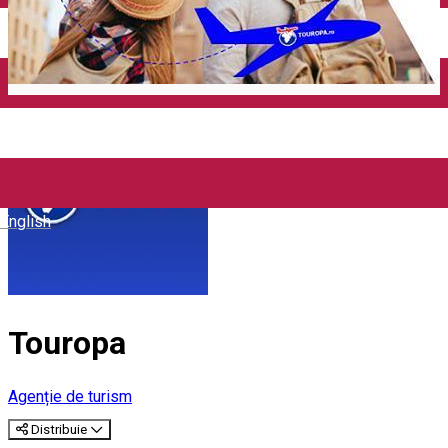
Închirieri auto
Închirieri biciclete
Taxi
Încărcare vehicule electrice
English
Touropa
Agenție de turism
Distribuie