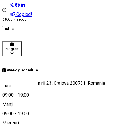
Copied!
09:00 - 19:00
Închis
Program
Weekly Schedule
Bloc 23A, Calea Unirii 23, Craiova 200731, Romania
Luni
09:00
-
19:00
Marți
Hartă
09:00
-
19:00
Miercuri