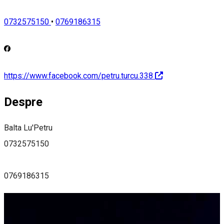
0732575150
•
0769186315
https://www.facebook.com/petru.turcu.338
Despre
Balta Lu'Petru
0732575150
0769186315