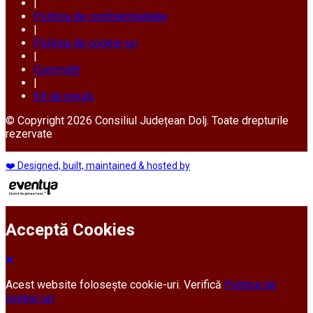
|
Politica de confidențialitate
|
Politica de cookie-uri
|
Copyright
|
Kit de presă
© Copyright 2026 Consiliul Județean Dolj. Toate drepturile
rezervate
❤️ Designed, built, maintained & hosted by
Acceptă Cookies
Acest website folosește cookie-uri. Verifică
Politica de
cookie-uri