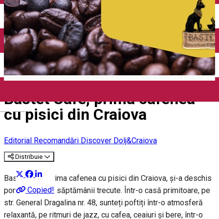
Închirieri auto
Închirieri biciclete
Taxi
Încărcare vehicule electrice
Bastet Cafe, prima cafenea
English
cu pisici din Craiova
Editorial
Recomandări Discover Dolj&Craiova
Distribuie
Bastet Cafe, prima cafenea cu pisici din Craiova, și-a deschis
Copied!
porțile la finele săptămânii trecute. Într-o casă primitoare, pe
str. General Dragalina nr. 48, sunteți poftiți într-o atmosferă
relaxantă, pe ritmuri de jazz, cu cafea, ceaiuri și bere, într-o