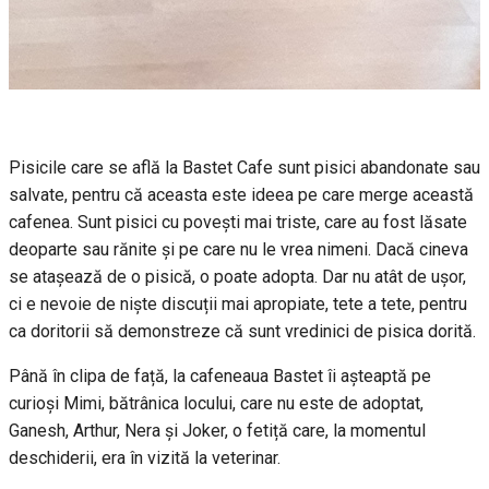
Pisicile care se află la Bastet Cafe sunt pisici abandonate sau
salvate, pentru că aceasta este ideea pe care merge această
cafenea. Sunt pisici cu povești mai triste, care au fost lăsate
deoparte sau rănite și pe care nu le vrea nimeni. Dacă cineva
se atașează de o pisică, o poate adopta. Dar nu atât de ușor,
ci e nevoie de niște discuții mai apropiate, tete a tete, pentru
ca doritorii să demonstreze că sunt vredinici de pisica dorită.
Până în clipa de față, la cafeneaua Bastet îi așteaptă pe
curioși Mimi, bătrânica locului, care nu este de adoptat,
Ganesh, Arthur, Nera și Joker, o fetiță care, la momentul
deschiderii, era în vizită la veterinar.