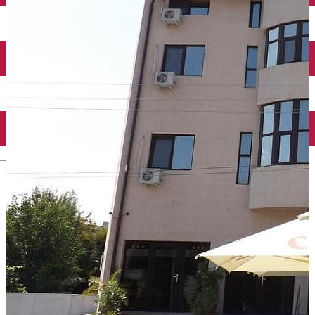
Închirieri auto
Închirieri biciclete
Taxi
Încărcare vehicule electrice
English