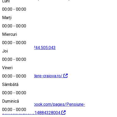
Luni
00:00
-
00:00
Marți
Hartă
00:00
-
00:00
Miercuri
00:00
-
00:00
0351.809.209
•
0744.505.043
Joi
00:00
-
00:00
Vineri
http://www.belvedere-craiova.ro/
00:00
-
00:00
Sâmbătă
00:00
-
00:00
Duminică
https://www.facebook.com/pages/Pensiune-
00:00
-
00:00
Belvedere/2357014884328004