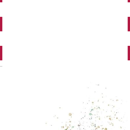
Închirieri auto
Închirieri biciclete
Taxi
Încărcare vehicule electrice
English