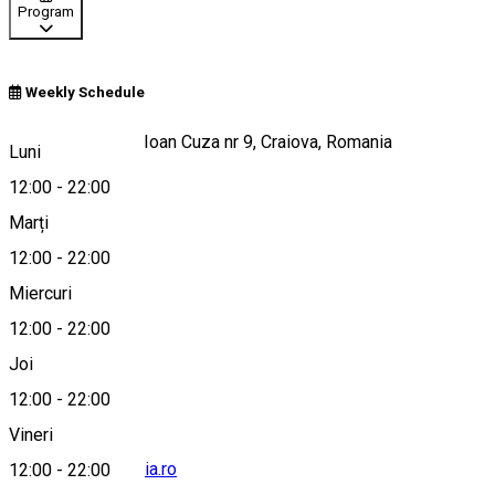
Program
Weekly Schedule
Strada Alexandru Ioan Cuza nr 9, Craiova, Romania
Luni
12:00
-
22:00
Marți
Hartă
12:00
-
22:00
Miercuri
12:00
-
22:00
0725 550 055
Joi
12:00
-
22:00
Vineri
craiova@cannoleria.ro
12:00
-
22:00