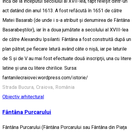
încă de la începutul secolului al XVII-lea, fapt reieşit dintr-un
act datând din anul 1613. A fost refăcută în 1651 de către
Matei Basarab (de unde i s-a atribuit şi denumirea de Fântâna
Basarabeştilor), iar în a doua jumătate a secolului al XVIII-lea
de către Alexandru Ipsilanti. Fântâna a fost construită după un
plan pătrat, pe fiecare latură având câte o nişă, iar pe laturile
de S şi de V au mai fost efectuate două inscripţii, una cu litere
latine şi una cu litere chirilice. Sursa:
fantanilecraiovei.wordpress.com/istorie/
Strada Bucura, Craiova, România
Obiectiv arhitectural
Fântâna Purcarului
Fântâna Purcarului (Fântâna Porcarului sau Fântâna din Piața