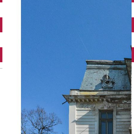
Închirieri auto
Închirieri biciclete
Taxi
Încărcare vehicule electrice
English