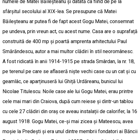
numele de Matei Băileșteanu și datată ca fiind de pe la
sfârșitul secolului al XIX-lea. Se presupune că Matei
Băileșteanu ar putea fi de fapt acest Gogu Matei, consemnat
pe undeva, prin vreun act, cu acest nume. Casa are o suprafață
construită de 400 mp și poartă amprenta arhitectului Paul
Smărăndescu, autor a mai multor clădiri în stil neoromânesc.
A fost ridicată în anii 1914-1915 pe strada Smârdan, la nr. 18,
pe terenul pe care se aflaseră niște vechi case cu un cat și cu
geamlâc, ce aparținuseră lui Ghiță Urdăreanu, bunicul lui
Nicolae Titulescu. Noile case ale lui Gogu Matei, erau printre
cele mai mari din Craiova, după cum reiese și dintr-un tablou
cu cele 27 clădiri din oraș ce aveau instalații de calorifer, la 16
august 1918. Gogu Matei, ce-și mai zicea și Mateescu, avea
moșie la Predești și era unul dintre membrii fondatori ai Băncii