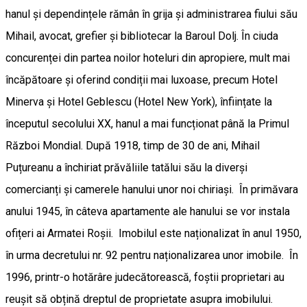
hanul și dependințele rămân în grija și administrarea fiului său
Mihail, avocat, grefier și bibliotecar la Baroul Dolj. În ciuda
concurenței din partea noilor hoteluri din apropiere, mult mai
încăpătoare și oferind condiții mai luxoase, precum Hotel
Minerva și Hotel Geblescu (Hotel New York), înființate la
începutul secolului XX, hanul a mai funcționat până la Primul
Război Mondial. După 1918, timp de 30 de ani, Mihail
Puțureanu a închiriat prăvăliile tatălui său la diverși
comercianți și camerele hanului unor noi chiriași. În primăvara
anului 1945, în câteva apartamente ale hanului se vor instala
ofițeri ai Armatei Roșii. Imobilul este naționalizat în anul 1950,
în urma decretului nr. 92 pentru naționalizarea unor imobile. În
1996, printr-o hotărâre judecătorească, foștii proprietari au
reușit să obțină dreptul de proprietate asupra imobilului.