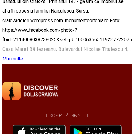
Banatului din Craiova. Prin anul 1937 găsim că imobilul se
afla în posesia familiei Naiculescu. Sursa:
craiovadeieri.wordpress.com, monumenteoltenia.ro Foto:
https://www.facebook.com/photo/?
fbid=2114008038738025&set=pb.100063565119237.-22075
Casa Matei Băileșteanu, Bulevardul Nicolae Titulescu 4, Craiova 200136, Romania
Mai multe
DESCARCĂ GRATUIT