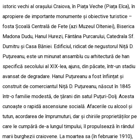
istoric vechi al orașului Craiova, în Piața Veche (Piața Elca), în
apropiere de importante monumente și obiective turistice –
fosta Școală Centrală de Fete (azi Muzeul Olteniei), Biserica
Madona Dudu, Hanul Hurezi, Fântâna Purcarului, Catedrala Sf.
Dumitru și Casa Băniei. Edificiul, ridicat de negustorul Niță D.
Puțureanu, este un minunat ansamblu cu arhitectură de han
specifică secolului al XIX-lea, ajuns, din păcate, într-un stadiu
avansat de degradare. Hanul Puțureanu a fost înființat și
construit de comerciantul Niță D. Puțureanu, născut în 1845
într-o familie modestă, de țărani din satul Puțuri-Dolj. Acesta
cunoaște o rapidă ascensiune socială. Afacerile cu alcool și
tutun, acordarea de împrumuturi, dar și chiriile proprietăților pe
care le cumpără de-a lungul timpului, îl propulsează în rândul
marii burghezii craiovene. La moartea sa (în februarie 1910),