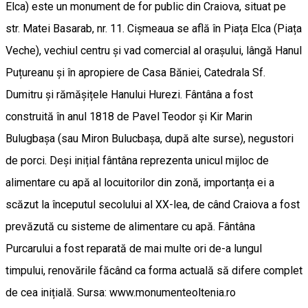
Elca) este un monument de for public din Craiova, situat pe
str. Matei Basarab, nr. 11. Cișmeaua se află în Piața Elca (Piața
Veche), vechiul centru și vad comercial al orașului, lângă Hanul
Puțureanu și în apropiere de Casa Băniei, Catedrala Sf.
Dumitru și rămășițele Hanului Hurezi. Fântâna a fost
construită în anul 1818 de Pavel Teodor și Kir Marin
Bulugbașa (sau Miron Bulucbașa, după alte surse), negustori
de porci. Deși inițial fântâna reprezenta unicul mijloc de
alimentare cu apă al locuitorilor din zonă, importanța ei a
scăzut la începutul secolului al XX-lea, de când Craiova a fost
prevăzută cu sisteme de alimentare cu apă. Fântâna
Purcarului a fost reparată de mai multe ori de-a lungul
timpului, renovările făcând ca forma actuală să difere complet
de cea inițială. Sursa: www.monumenteoltenia.ro