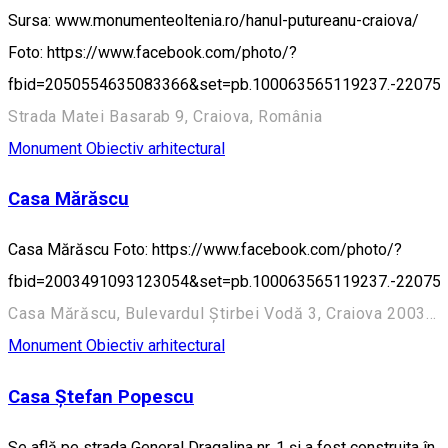
Sursa: www.monumenteoltenia.ro/hanul-putureanu-craiova/
Foto: https://www.facebook.com/photo/?
fbid=2050554635083366&set=pb.100063565119237.-22075
Strada Matei Basarab 9, Craiova, România
Monument
Obiectiv arhitectural
Casa Mărăscu
Casa Mărăscu Foto: https://www.facebook.com/photo/?
fbid=2003491093123054&set=pb.100063565119237.-22075
Casa Mărăscu, Bulevardul Știrbei Vodă 3, Craiova 200352, România
Monument
Obiectiv arhitectural
Casa Ștefan Popescu
Se află pe strada General Dragalina nr. 1 și a fost construita în