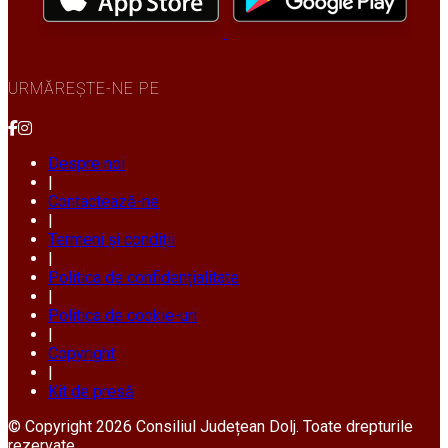
URMĂREȘTE-NE PE
Despre noi
|
Contactează-ne
|
Termeni și condiții
|
Politica de confidențialitate
|
Politica de cookie-uri
|
Copyright
|
Kit de presă
© Copyright 2026 Consiliul Județean Dolj. Toate drepturile
rezervate