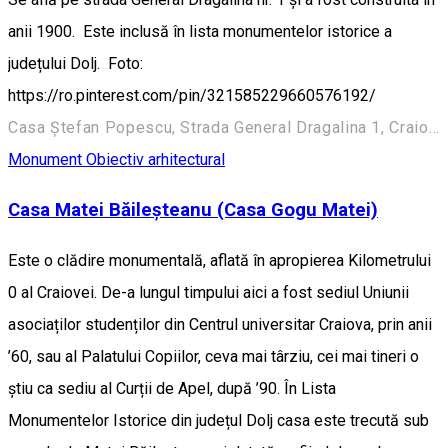
anii 1900. Este inclusă în lista monumentelor istorice a
județului Dolj. Foto:
https://ro.pinterest.com/pin/321585229660576192/
Casa Ștefan Popescu, Strada General Dragalina 1, Craiova 200391, România
Monument
Obiectiv arhitectural
Casa Matei Băileșteanu (Casa Gogu Matei)
Este o clădire monumentală, aflată în apropierea Kilometrului
0 al Craiovei. De-a lungul timpului aici a fost sediul Uniunii
asociaților studenților din Centrul universitar Craiova, prin anii
’60, sau al Palatului Copiilor, ceva mai târziu, cei mai tineri o
știu ca sediu al Curții de Apel, după ’90. În Lista
Monumentelor Istorice din județul Dolj casa este trecută sub