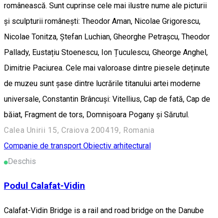
românească. Sunt cuprinse cele mai ilustre nume ale picturii
și sculpturii românești: Theodor Aman, Nicolae Grigorescu,
Nicolae Tonitza, Ștefan Luchian, Gheorghe Petrașcu, Theodor
Pallady, Eustațiu Stoenescu, Ion Țuculescu, Gheorge Anghel,
Dimitrie Paciurea. Cele mai valoroase dintre piesele deținute
de muzeu sunt șase dintre lucrările titanului artei moderne
universale, Constantin Brâncuși: Vitellius, Cap de fată, Cap de
băiat, Fragment de tors, Domnișoara Pogany și Sărutul.
Calea Unirii 15, Craiova 200419, Romania
Companie de transport
Obiectiv arhitectural
Deschis
Podul Calafat-Vidin
Calafat-Vidin Bridge is a rail and road bridge on the Danube