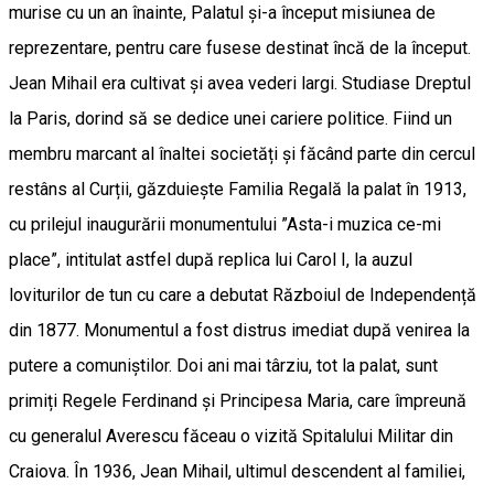
murise cu un an înainte, Palatul și-a început misiunea de
reprezentare, pentru care fusese destinat încă de la început.
Jean Mihail era cultivat și avea vederi largi. Studiase Dreptul
la Paris, dorind să se dedice unei cariere politice. Fiind un
membru marcant al înaltei societăți și făcând parte din cercul
restâns al Curții, găzduiește Familia Regală la palat în 1913,
cu prilejul inaugurării monumentului ”Asta-i muzica ce-mi
place”, intitulat astfel după replica lui Carol I, la auzul
loviturilor de tun cu care a debutat Războiul de Independență
din 1877. Monumentul a fost distrus imediat după venirea la
putere a comuniștilor. Doi ani mai târziu, tot la palat, sunt
primiți Regele Ferdinand și Principesa Maria, care împreună
cu generalul Averescu făceau o vizită Spitalului Militar din
Craiova. În 1936, Jean Mihail, ultimul descendent al familiei,