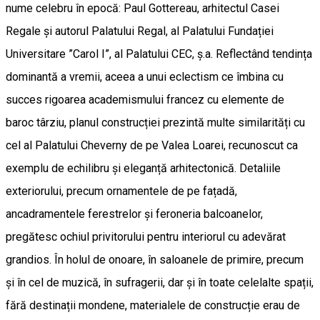
nume celebru în epocă: Paul Gottereau, arhitectul Casei
Regale și autorul Palatului Regal, al Palatului Fundației
Universitare ”Carol I”, al Palatului CEC, ș.a. Reflectând tendința
dominantă a vremii, aceea a unui eclectism ce îmbina cu
succes rigoarea academismului francez cu elemente de
baroc târziu, planul construcției prezintă multe similarități cu
cel al Palatului Cheverny de pe Valea Loarei, recunoscut ca
exemplu de echilibru și eleganță arhitectonică. Detaliile
exteriorului, precum ornamentele de pe fațadă,
ancadramentele ferestrelor și feroneria balcoanelor,
pregătesc ochiul privitorului pentru interiorul cu adevărat
grandios. În holul de onoare, în saloanele de primire, precum
și în cel de muzică, în sufragerii, dar și în toate celelalte spații,
fără destinații mondene, materialele de construcție erau de