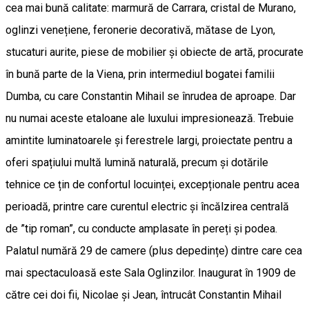
cea mai bună calitate: marmură de Carrara, cristal de Murano,
oglinzi venețiene, feronerie decorativă, mătase de Lyon,
stucaturi aurite, piese de mobilier și obiecte de artă, procurate
în bună parte de la Viena, prin intermediul bogatei familii
Dumba, cu care Constantin Mihail se înrudea de aproape. Dar
nu numai aceste etaloane ale luxului impresionează. Trebuie
amintite luminatoarele și ferestrele largi, proiectate pentru a
oferi spațiului multă lumină naturală, precum și dotările
tehnice ce țin de confortul locuinței, excepționale pentru acea
perioadă, printre care curentul electric și încălzirea centrală
de ”tip roman”, cu conducte amplasate în pereți și podea.
Palatul numără 29 de camere (plus depedințe) dintre care cea
mai spectaculoasă este Sala Oglinzilor. Inaugurat în 1909 de
către cei doi fii, Nicolae și Jean, întrucât Constantin Mihail