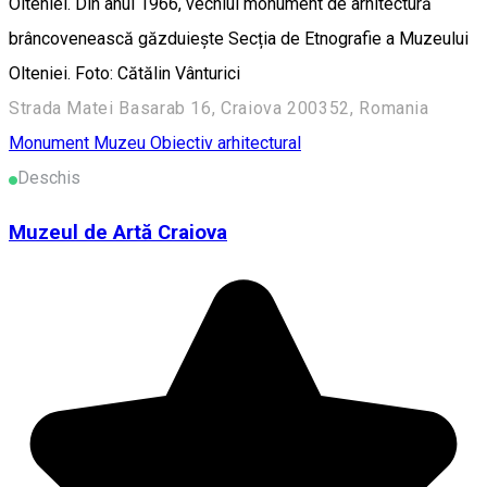
Olteniei. Din anul 1966, vechiul monument de arhitectură
brâncovenească găzduiește Secția de Etnografie a Muzeului
Olteniei. Foto: Cătălin Vânturici
Strada Matei Basarab 16, Craiova 200352, Romania
Monument
Muzeu
Obiectiv arhitectural
Deschis
Muzeul de Artă Craiova