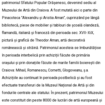
patrimoniul Sfatului Popular Orășenesc, devenind sediu al
Muzeului de Artă din Craiova. A fost mutată aici o parte din
Pinacoteca ”Alexandru și Aristia Aman”, cuprinzând pe lângă
bibliotecă, piese de mobilier și tablouri de școală olandeză,
flamandă, italiană și franceză din perioada sec. XVII-XiX,
pictură și grafică de Theodor Aman, artă decorativă
românească și străină. Patrimoniul acesteia se îmbunătățise
în perioada interbelică prin achiziții făcute de primăria
orașului și prin donațiile făcute de marile familii boierești din
Craiova: Mihail, Romanescu, Cornetti, Glogoveanu, ș.a.
Achizițiile au continuat în perioada postbelică și au fost
efectuate transferuri de la Muzeul Național de Artă și din
fondurile centrale ale statului. În prezent, patrimoniul Muzeului
este constituit din peste 8000 de lucrări de artă europeană și