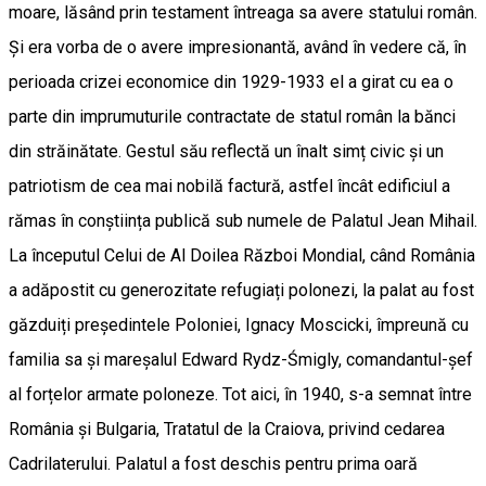
moare, lăsând prin testament întreaga sa avere statului român.
Și era vorba de o avere impresionantă, având în vedere că, în
perioada crizei economice din 1929-1933 el a girat cu ea o
parte din imprumuturile contractate de statul român la bănci
din străinătate. Gestul său reflectă un înalt simț civic și un
patriotism de cea mai nobilă factură, astfel încât edificiul a
rămas în conștiința publică sub numele de Palatul Jean Mihail.
La începutul Celui de Al Doilea Război Mondial, când România
a adăpostit cu generozitate refugiați polonezi, la palat au fost
găzduiți președintele Poloniei, Ignacy Moscicki, împreună cu
familia sa și mareșalul Edward Rydz-Śmigly, comandantul-șef
al forțelor armate poloneze. Tot aici, în 1940, s-a semnat între
România și Bulgaria, Tratatul de la Craiova, privind cedarea
Cadrilaterului. Palatul a fost deschis pentru prima oară