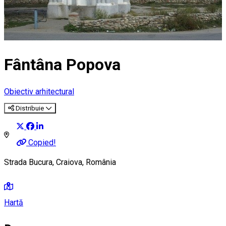
Fântâna Popova
Obiectiv arhitectural
Distribuie
Copied!
Strada Bucura, Craiova, România
Hartă