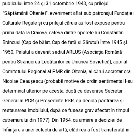
publicului între 24 și 31 octombrie 1943, cu prilejul
”Săptămânii Olteniei”, eveniment aflat sub patronajul Fundației
Culturale Regale și cu prilejul căruia au fost expuse pentru
prima dată la Craiova, câteva dintre operele lui Constantin
Brâncuși (Cap de băiat, Cap de fată și Sărutul) Între 1945 și
1950, Palatul a devenit sediul ARLUS (Asociația Română
pentru Strângerea Legăturilor cu Uniunea Sovietică), apoi al
Comitetului Regional al PMR din Oltenia, al cărui secretar era
Nicolae Ceaușescu (probabil motive de ordin sentimental l-au
determinat ulterior pe acesta, după ce devenise Secretar
General al PCR și Președinte RSR, să decidă păstrarea și
restaurarea imobilului, după ce fusese grav afectat în timpul
cutremurului din 1977). Din 1954, ca urmare a deciziei de
înființare a unei colecții de artă, clădirea a fost transferată în