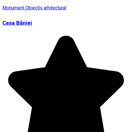
Monument
Obiectiv arhitectural
Casa Băniei