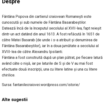
Despre
Fântâna Popova din cartierul craiovean Romaneşti este
cunoscută şi sub numele de Fântâna Basarabeştilor.
Datează încă de la începutul secolului al XVII-lea, fapt reieşit
dintr-un act datând din anul 1613. A fost refăcută în 1651 de
către Matei Basarab (de unde i s-a atribuit şi denumirea de
Fântâna Basarabeştilor), iar în a doua jumătate a secolului al
XVIII-lea de către Alexandru Ipsilanti.
Fântâna a fost construită după un plan pătrat, pe fiecare latură
având câte o nişă, iar pe laturile de S şi de V au mai fost
efectuate două inscripţii, una cu litere latine şi una cu litere
chirilice.
Sursa: fantanilecraiovei.wordpress.com/istorie/
Alte sugestii