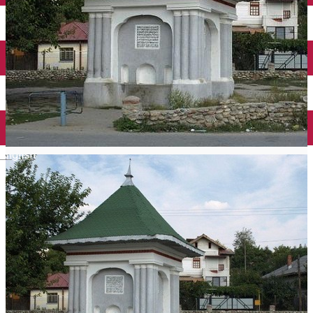
Închirieri auto
Închirieri biciclete
Taxi
Încărcare vehicule electrice
English