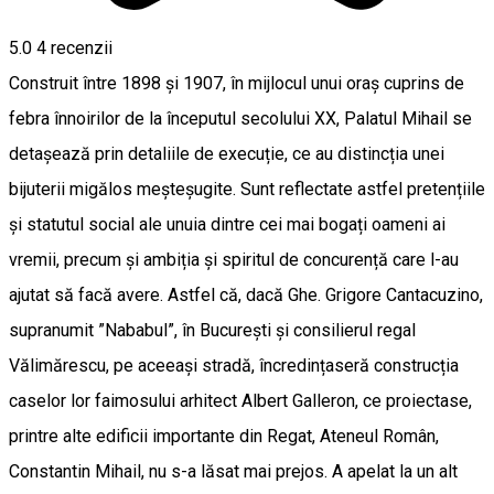
5.0
4
recenzii
Construit între 1898 și 1907, în mijlocul unui oraș cuprins de
febra înnoirilor de la începutul secolului XX, Palatul Mihail se
detașează prin detaliile de execuție, ce au distincția unei
bijuterii migălos meșteșugite. Sunt reflectate astfel pretențiile
și statutul social ale unuia dintre cei mai bogați oameni ai
vremii, precum și ambiția și spiritul de concurență care l-au
ajutat să facă avere. Astfel că, dacă Ghe. Grigore Cantacuzino,
supranumit ”Nababul”, în București și consilierul regal
Vălimărescu, pe aceeași stradă, încredințaseră construcția
caselor lor faimosului arhitect Albert Galleron, ce proiectase,
printre alte edificii importante din Regat, Ateneul Român,
Constantin Mihail, nu s-a lăsat mai prejos. A apelat la un alt