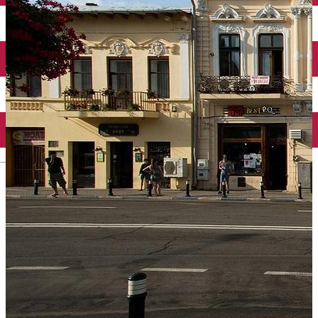
Închirieri auto
Închirieri biciclete
Taxi
Încărcare vehicule electrice
English