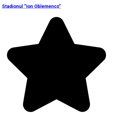
Stadionul ”Ion Oblemenco”