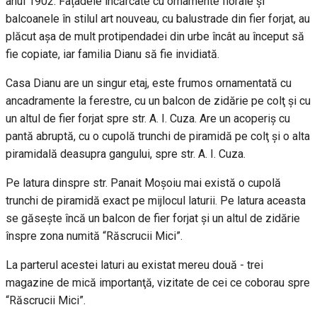
anul 1902. Fațadele încărcate cu ornamente florale și
balcoanele în stilul art nouveau, cu balustrade din fier forjat, au
plăcut așa de mult protipendadei din urbe încât au început să
fie copiate, iar familia Dianu să fie invidiată.
Casa Dianu are un singur etaj, este frumos ornamentată cu
ancadramente la ferestre, cu un balcon de zidărie pe colţ şi cu
un altul de fier forjat spre str. A. I. Cuza. Are un acoperiş cu
pantă abruptă, cu o cupolă trunchi de piramidă pe colţ şi o alta
piramidală deasupra gangului, spre str. A. I. Cuza.
Pe latura dinspre str. Panait Moşoiu mai există o cupolă
trunchi de piramidă exact pe mijlocul laturii. Pe latura aceasta
se găseşte încă un balcon de fier forjat şi un altul de zidărie
înspre zona numită “Răscrucii Mici”.
La parterul acestei laturi au existat mereu două - trei
magazine de mică importanţă, vizitate de cei ce coborau spre
“Răscrucii Mici”.