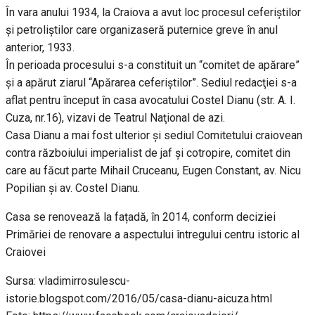
În vara anului 1934, la Craiova a avut loc procesul ceferiştilor
şi petroliştilor care organizaseră puternice greve în anul
anterior, 1933.
În perioada procesului s-a constituit un “comitet de apărare”
şi a apărut ziarul “Apărarea ceferiştilor”. Sediul redacţiei s-a
aflat pentru început în casa avocatului Costel Dianu (str. A. I.
Cuza, nr.16), vizavi de Teatrul Naţional de azi.
Casa Dianu a mai fost ulterior şi sediul Comitetului craiovean
contra războiului imperialist de jaf şi cotropire, comitet din
care au făcut parte Mihail Cruceanu, Eugen Constant, av. Nicu
Popilian şi av. Costel Dianu.
Casa se renovează la fațadă, în 2014, conform deciziei
Primăriei de renovare a aspectului întregului centru istoric al
Craiovei
Sursa: vladimirrosulescu-
istorie.blogspot.com/2016/05/casa-dianu-aicuza.html