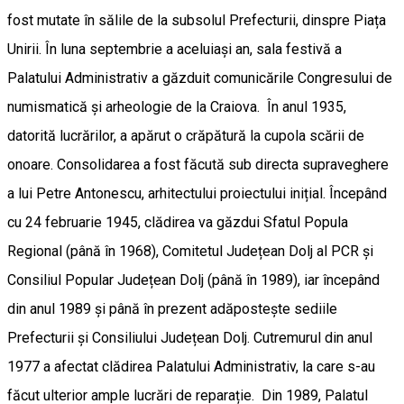
fost mutate în sălile de la subsolul Prefecturii, dinspre Piața
Unirii. În luna septembrie a aceluiași an, sala festivă a
Palatului Administrativ a găzduit comunicările Congresului de
numismatică și arheologie de la Craiova. În anul 1935,
datorită lucrărilor, a apărut o crăpătură la cupola scării de
onoare. Consolidarea a fost făcută sub directa supraveghere
a lui Petre Antonescu, arhitectului proiectului inițial. Începând
cu 24 februarie 1945, clădirea va găzdui Sfatul Popula
Regional (până în 1968), Comitetul Județean Dolj al PCR și
Consiliul Popular Județean Dolj (până în 1989), iar începând
din anul 1989 și până în prezent adăpostește sediile
Prefecturii și Consiliului Județean Dolj. Cutremurul din anul
1977 a afectat clădirea Palatului Administrativ, la care s-au
făcut ulterior ample lucrări de reparație. Din 1989, Palatul