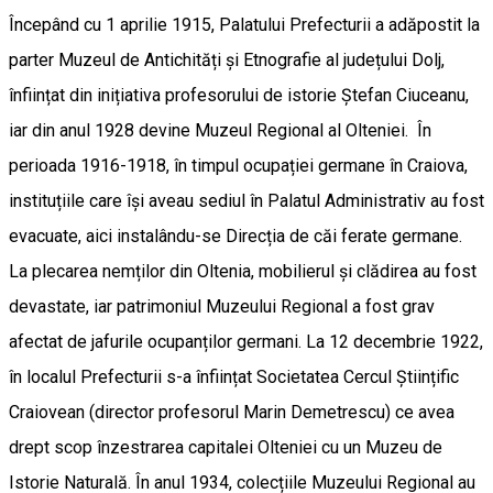
Începând cu 1 aprilie 1915, Palatului Prefecturii a adăpostit la
parter Muzeul de Antichități și Etnografie al județului Dolj,
înființat din inițiativa profesorului de istorie Ștefan Ciuceanu,
iar din anul 1928 devine Muzeul Regional al Olteniei. În
perioada 1916-1918, în timpul ocupației germane în Craiova,
instituțiile care își aveau sediul în Palatul Administrativ au fost
evacuate, aici instalându-se Direcția de căi ferate germane.
La plecarea nemților din Oltenia, mobilierul și clădirea au fost
devastate, iar patrimoniul Muzeului Regional a fost grav
afectat de jafurile ocupanților germani. La 12 decembrie 1922,
în localul Prefecturii s-a înființat Societatea Cercul Științific
Craiovean (director profesorul Marin Demetrescu) ce avea
drept scop înzestrarea capitalei Olteniei cu un Muzeu de
Istorie Naturală. În anul 1934, colecțiile Muzeului Regional au