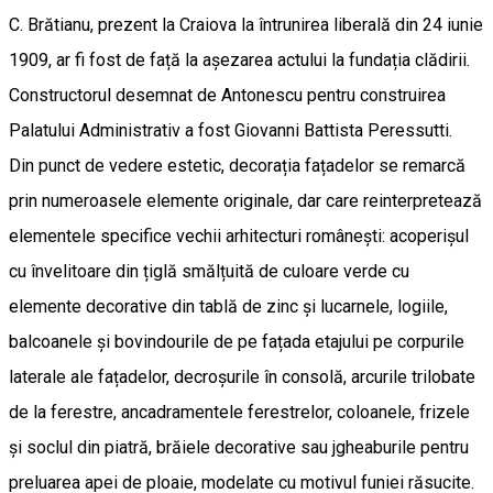
C. Brătianu, prezent la Craiova la întrunirea liberală din 24 iunie
1909, ar fi fost de față la așezarea actului la fundația clădirii.
Constructorul desemnat de Antonescu pentru construirea
Palatului Administrativ a fost Giovanni Battista Peressutti.
Din punct de vedere estetic, decorația fațadelor se remarcă
prin numeroasele elemente originale, dar care reinterpretează
elementele specifice vechii arhitecturi românești: acoperișul
cu învelitoare din țiglă smălțuită de culoare verde cu
elemente decorative din tablă de zinc și lucarnele, logiile,
balcoanele și bovindourile de pe fațada etajului pe corpurile
laterale ale fațadelor, decroșurile în consolă, arcurile trilobate
de la ferestre, ancadramentele ferestrelor, coloanele, frizele
și soclul din piatră, brăiele decorative sau jgheaburile pentru
preluarea apei de ploaie, modelate cu motivul funiei răsucite.