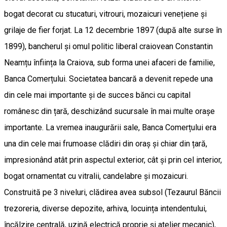
bogat decorat cu stucaturi, vitrouri, mozaicuri venețiene și
grilaje de fier forjat. La 12 decembrie 1897 (după alte surse în
1899), bancherul și omul politic liberal craiovean Constantin
Neamțu înființa la Craiova, sub forma unei afaceri de familie,
Banca Comerțului. Societatea bancară a devenit repede una
din cele mai importante și de succes bănci cu capital
românesc din țară, deschizând sucursale în mai multe orașe
importante. La vremea inaugurării sale, Banca Comerțului era
una din cele mai frumoase clădiri din oraș și chiar din țară,
impresionând atât prin aspectul exterior, cât și prin cel interior,
bogat ornamentat cu vitralii, candelabre și mozaicuri.
Construită pe 3 niveluri, clădirea avea subsol (Tezaurul Băncii
trezoreria, diverse depozite, arhiva, locuința intendentului,
încălzire centrală, uzină electrică proprie și atelier mecanic),