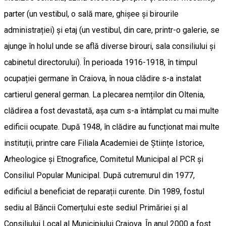
parter (un vestibul, o sală mare, ghișee și birourile
administrației) și etaj (un vestibul, din care, printr-o galerie, se
ajunge în holul unde se află diverse birouri, sala consiliului și
cabinetul directorului). În perioada 1916-1918, în timpul
ocupației germane în Craiova, în noua clădire s-a instalat
cartierul general german. La plecarea nemților din Oltenia,
clădirea a fost devastată, așa cum s-a întâmplat cu mai multe
edificii ocupate. După 1948, în clădire au funcționat mai multe
instituții, printre care Filiala Academiei de Științe Istorice,
Arheologice și Etnografice, Comitetul Municipal al PCR și
Consiliul Popular Municipal. După cutremurul din 1977,
edificiul a beneficiat de reparații curente. Din 1989, fostul
sediu al Băncii Comerțului este sediul Primăriei și al
Consiliului Local al Municipiului Craiova. În anul 2000 a fost