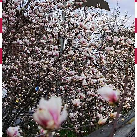
Închirieri auto
Închirieri biciclete
Taxi
Încărcare vehicule electrice
English