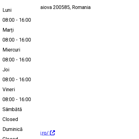
Calea Unirii 19, Craiova 200585, Romania
Luni
08:00
-
16:00
Marți
Hartă
08:00
-
16:00
Miercuri
08:00
-
16:00
0251408200
Joi
08:00
-
16:00
Vineri
presa@cjdolj.ro
08:00
-
16:00
Sâmbătă
Closed
Duminică
https://www.cjdolj.ro/