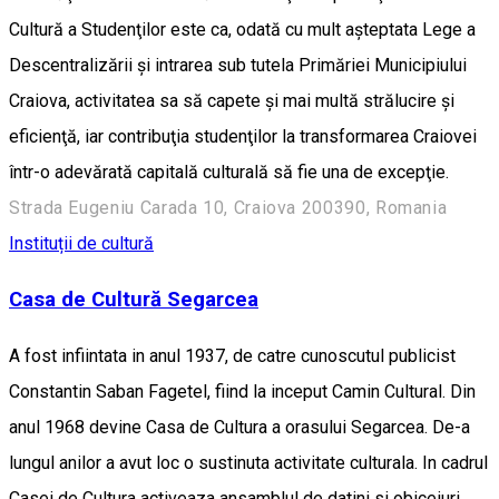
Cultură a Studenţilor este ca, odată cu mult aşteptata Lege a
Descentralizării şi intrarea sub tutela Primăriei Municipiului
Craiova, activitatea sa să capete şi mai multă strălucire şi
eficienţă, iar contribuţia studenţilor la transformarea Craiovei
într-o adevărată capitală culturală să fie una de excepţie.
Strada Eugeniu Carada 10, Craiova 200390, Romania
Instituții de cultură
Casa de Cultură Segarcea
A fost infiintata in anul 1937, de catre cunoscutul publicist
Constantin Saban Fagetel, fiind la inceput Camin Cultural. Din
anul 1968 devine Casa de Cultura a orasului Segarcea. De-a
lungul anilor a avut loc o sustinuta activitate culturala. In cadrul
Casei de Cultura activeaza ansamblul de datini si obiceiuri