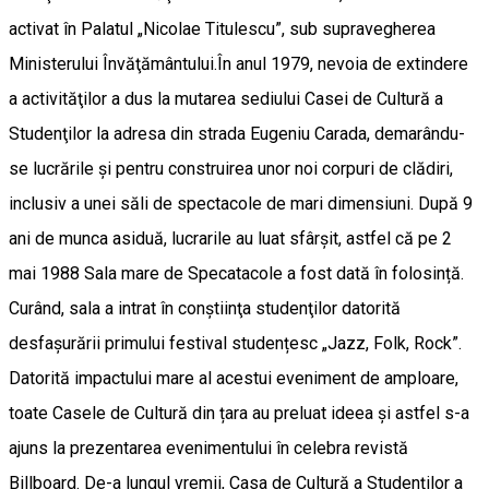
activat în Palatul „Nicolae Titulescu”, sub supravegherea
Ministerului Învăţământului.În anul 1979, nevoia de extindere
a activităţilor a dus la mutarea sediului Casei de Cultură a
Studenţilor la adresa din strada Eugeniu Carada, demarându-
se lucrările şi pentru construirea unor noi corpuri de clădiri,
inclusiv a unei săli de spectacole de mari dimensiuni. După 9
ani de munca asiduă, lucrarile au luat sfârșit, astfel că pe 2
mai 1988 Sala mare de Specatacole a fost dată în folosință.
Curând, sala a intrat în conştiinţa studenţilor datorită
desfașurării primului festival studențesc „Jazz, Folk, Rock”.
Datorită impactului mare al acestui eveniment de amploare,
toate Casele de Cultură din țara au preluat ideea și astfel s-a
ajuns la prezentarea evenimentului în celebra revistă
Billboard. De-a lungul vremii, Casa de Cultură a Studenţilor a