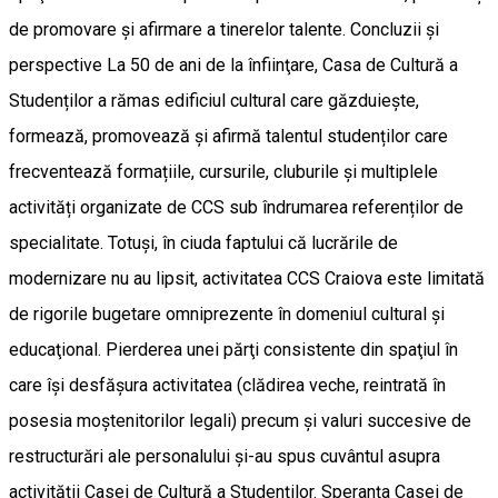
de promovare şi afirmare a tinerelor talente. Concluzii şi
perspective La 50 de ani de la înfiinţare, Casa de Cultură a
Studenților a rămas edificiul cultural care găzduiește,
formează, promovează și afirmă talentul studenților care
frecventează formațiile, cursurile, cluburile și multiplele
activități organizate de CCS sub îndrumarea referenților de
specialitate. Totuşi, în ciuda faptului că lucrările de
modernizare nu au lipsit, activitatea CCS Craiova este limitată
de rigorile bugetare omniprezente în domeniul cultural şi
educaţional. Pierderea unei părţi consistente din spaţiul în
care îşi desfăşura activitatea (clădirea veche, reintrată în
posesia moştenitorilor legali) precum şi valuri succesive de
restructurări ale personalului şi-au spus cuvântul asupra
activităţii Casei de Cultură a Studenţilor. Speranţa Casei de