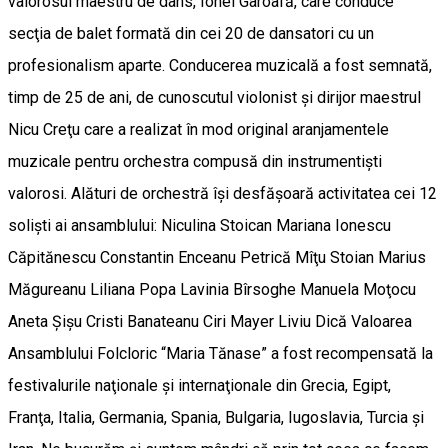
valorosul maestru de dans, Ionel Garoafă, care conduce
secţia de balet formată din cei 20 de dansatori cu un
profesionalism aparte. Conducerea muzicală a fost semnată,
timp de 25 de ani, de cunoscutul violonist şi dirijor maestrul
Nicu Creţu care a realizat în mod original aranjamentele
muzicale pentru orchestra compusă din instrumentişti
valorosi. Alături de orchestră îşi desfăşoară activitatea cei 12
solişti ai ansamblului: Niculina Stoican Mariana Ionescu
Căpitănescu Constantin Enceanu Petrică Mîţu Stoian Marius
Măgureanu Liliana Popa Lavinia Bîrsoghe Manuela Moţocu
Aneta Şişu Cristi Banateanu Ciri Mayer Liviu Dică Valoarea
Ansamblului Folcloric “Maria Tănase” a fost recompensată la
festivalurile naţionale şi internaţionale din Grecia, Egipt,
Franţa, Italia, Germania, Spania, Bulgaria, Iugoslavia, Turcia şi