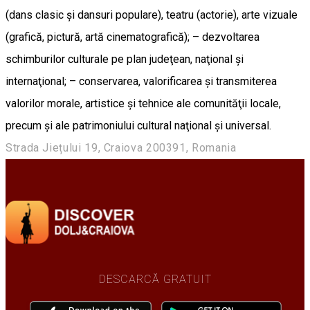
(dans clasic şi dansuri populare), teatru (actorie), arte vizuale
(grafică, pictură, artă cinematografică); – dezvoltarea
schimburilor culturale pe plan judeţean, naţional şi
internaţional; – conservarea, valorificarea şi transmiterea
valorilor morale, artistice şi tehnice ale comunităţii locale,
precum şi ale patrimoniului cultural naţional şi universal.
Strada Jiețului 19, Craiova 200391, Romania
DESCARCĂ GRATUIT