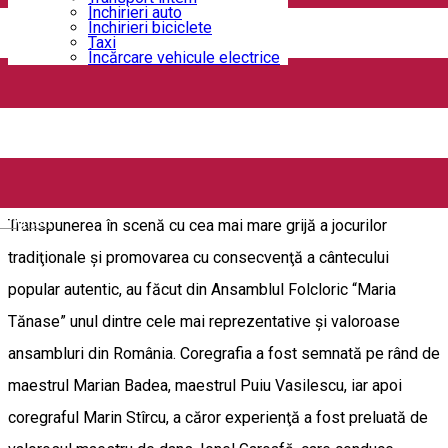
Închirieri auto
Închirieri biciclete
Constituit în 1992 ca un continuator al marelui ansamblu
Taxi
Încărcare vehicule electrice
“Nicolae Bălcescu” din Craiova, în intenţia de a da o expresie
scenică diversităţii folclorului oltenesc şi în acelaşi timp
folclorului din toate zonele folclorice ale României, Ansamblul
Folcloric “Maria Tănase” a obţinut de-a lungul anilor, un
binemeritat succes şi renume atât în ţară cât şi în străinătate.
English
Transpunerea în scenă cu cea mai mare grijă a jocurilor
tradiţionale şi promovarea cu consecvenţă a cântecului
popular autentic, au făcut din Ansamblul Folcloric “Maria
Tănase” unul dintre cele mai reprezentative şi valoroase
ansambluri din România. Coregrafia a fost semnată pe rând de
maestrul Marian Badea, maestrul Puiu Vasilescu, iar apoi
coregraful Marin Stîrcu, a căror experienţă a fost preluată de