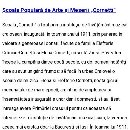
Școala Populară de Arte şi Meserii „Cornetti”
Scoala „Cornetti” a fost prima instituţie de învăţământ muzical
craiovean, inaugurată, în toamna anului 1911, prin punerea în
valoare a generoasei donaţii făcute de familia Elefterie
Crăciun-Cornetti si Elena Cornetti, născută Zissi. Povestea
începe la cumpăna dintre două secole, cu doi oameni hotărâţi
care au avut un gând frumos: să facă în urbea Craiovei o
scoală de muzică. Elena si Elefterie Cornetti, nostalgici ai
mecenatului de mare epocă, amintind de amploarea si
însemnătatea inaugurală a unor danii domnesti, si-au lăsat
întreaga avere Primăriei orasului pentru ca aceasta să
întemeieze o instituţie de învăţământ muzical, cum, la vremea
aceea mai existau doar la Bucuresti si Iasi. În toamna lui 1911,