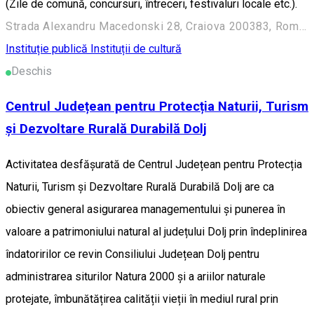
(Zile de comună, concursuri, întreceri, festivaluri locale etc.).
Strada Alexandru Macedonski 28, Craiova 200383, Romania
Instituție publică
Instituții de cultură
Deschis
Centrul Județean pentru Protecția Naturii, Turism
și Dezvoltare Rurală Durabilă Dolj
Activitatea desfășurată de Centrul Județean pentru Protecția
Naturii, Turism și Dezvoltare Rurală Durabilă Dolj are ca
obiectiv general asigurarea managementului și punerea în
valoare a patrimoniului natural al județului Dolj prin îndeplinirea
îndatoririlor ce revin Consiliului Județean Dolj pentru
administrarea siturilor Natura 2000 și a ariilor naturale
protejate, îmbunătățirea calității vieții în mediul rural prin