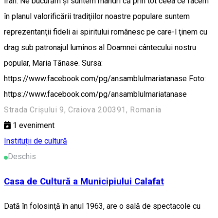
Iran. Ne bucurăm şi suntem mândri că prin tot ceea ce facem
în planul valorificării tradiţiilor noastre populare suntem
reprezentanţii fideli ai spiritului românesc pe care-l ţinem cu
drag sub patronajul luminos al Doamnei cântecului nostru
popular, Maria Tănase. Sursa:
https://www.facebook.com/pg/ansamblulmariatanase Foto:
https://www.facebook.com/pg/ansamblulmariatanase
Strada Crișului 9, Craiova 200391, Romania
1
eveniment
Instituții de cultură
Deschis
Casa de Cultură a Municipiului Calafat
Dată în folosinţă în anul 1963, are o sală de spectacole cu