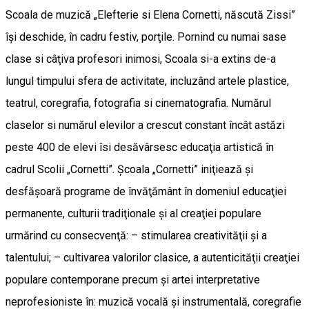
Scoala de muzică „Elefterie si Elena Cornetti, născută Zissi”
îşi deschide, în cadru festiv, porţile. Pornind cu numai sase
clase si câţiva profesori inimosi, Scoala si-a extins de-a
lungul timpului sfera de activitate, incluzând artele plastice,
teatrul, coregrafia, fotografia si cinematografia. Numărul
claselor si numărul elevilor a crescut constant încât astăzi
peste 400 de elevi îsi desăvârsesc educaţia artistică în
cadrul Scolii „Cornetti”. Şcoala „Cornetti” iniţiează şi
desfăşoară programe de învăţământ în domeniul educaţiei
permanente, culturii tradiţionale şi al creaţiei populare
urmărind cu consecvenţă: – stimularea creativităţii şi a
talentului; – cultivarea valorilor clasice, a autenticităţii creaţiei
populare contemporane precum şi artei interpretative
neprofesioniste în: muzică vocală şi instrumentală, coregrafie