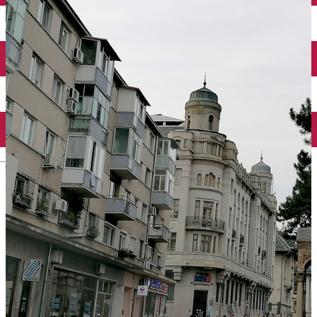
Închirieri auto
Închirieri biciclete
Taxi
Încărcare vehicule electrice
English