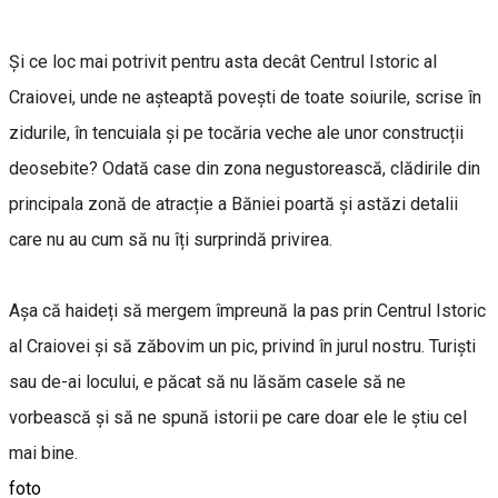
Și ce loc mai potrivit pentru asta decât Centrul Istoric al
Craiovei, unde ne așteaptă povești de toate soiurile, scrise în
zidurile, în tencuiala și pe tocăria veche ale unor construcții
deosebite? Odată case din zona negustorească, clădirile din
principala zonă de atracție a Băniei poartă și astăzi detalii
care nu au cum să nu îți surprindă privirea.
Așa că haideți să mergem împreună la pas prin Centrul Istoric
al Craiovei și să zăbovim un pic, privind în jurul nostru. Turiști
sau de-ai locului, e păcat să nu lăsăm casele să ne
vorbească și să ne spună istorii pe care doar ele le știu cel
mai bine.
foto