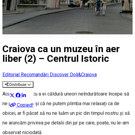
Craiova ca un muzeu în aer
liber (2) – Centrul Istoric
Editorial
Recomandări Discover Dolj&Craiova
Distribuie
Acum, că vara cu a ei căldură uneori neîndurătoare începe să
ne părăsească și că ne putem plimba mai relaxați ca de
Copied!
obicei, ar fi păcat să nu ne luăm un pic din timpul nostru și să
ne aruncăm privirea pe detalii din jur pe care, poate, nu le-am
observat niciodată.