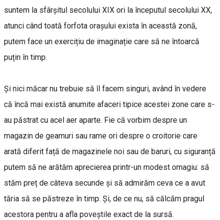
suntem la sfârșitul secolului XIX ori la începutul secolului XX,
atunci când toată forfota orașului exista în această zonă,
putem face un exercițiu de imaginație care să ne întoarcă
puțin în timp.
Și nici măcar nu trebuie să îl facem singuri, având în vedere
că încă mai există anumite afaceri tipice acestei zone care s-
au păstrat cu acel aer aparte. Fie că vorbim despre un
magazin de geamuri sau rame ori despre o croitorie care
arată diferit față de magazinele noi sau de baruri, cu siguranță
putem să ne arătăm aprecierea printr-un modest omagiu: să
stăm preț de câteva secunde și să admirăm ceva ce a avut
tăria să se păstreze în timp. Și, de ce nu, să călcăm pragul
acestora pentru a afla poveștile exact de la sursă.