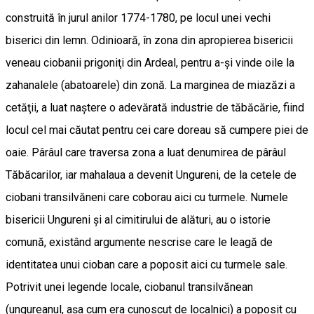
construită în jurul anilor 1774-1780, pe locul unei vechi
biserici din lemn. Odinioară, în zona din apropierea bisericii
veneau ciobanii prigoniţi din Ardeal, pentru a-şi vinde oile la
zahanalele (abatoarele) din zonă. La marginea de miazăzi a
cetăţii, a luat naştere o adevărată industrie de tăbăcărie, fiind
locul cel mai căutat pentru cei care doreau să cumpere piei de
oaie. Pârâul care traversa zona a luat denumirea de pârâul
Tăbăcarilor, iar mahalaua a devenit Ungureni, de la cetele de
ciobani transilvăneni care coborau aici cu turmele. Numele
bisericii Ungureni şi al cimitirului de alături, au o istorie
comună, existând argumente nescrise care le leagă de
identitatea unui cioban care a poposit aici cu turmele sale.
Potrivit unei legende locale, ciobanul transilvănean
(ungureanul, aşa cum era cunoscut de localnici) a poposit cu