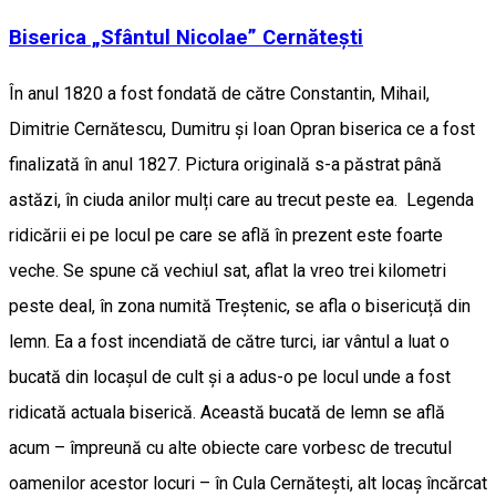
Biserica „Sfântul Nicolae” Cernătești
În anul 1820 a fost fondată de către Constantin, Mihail,
Dimitrie Cernătescu, Dumitru şi Ioan Opran biserica ce a fost
finalizată în anul 1827. Pictura originală s-a păstrat până
astăzi, în ciuda anilor mulți care au trecut peste ea. Legenda
ridicării ei pe locul pe care se află în prezent este foarte
veche. Se spune că vechiul sat, aflat la vreo trei kilometri
peste deal, în zona numită Treștenic, se afla o bisericuță din
lemn. Ea a fost incendiată de către turci, iar vântul a luat o
bucată din locașul de cult și a adus-o pe locul unde a fost
ridicată actuala biserică. Această bucată de lemn se află
acum – împreună cu alte obiecte care vorbesc de trecutul
oamenilor acestor locuri – în Cula Cernătești, alt locaș încărcat