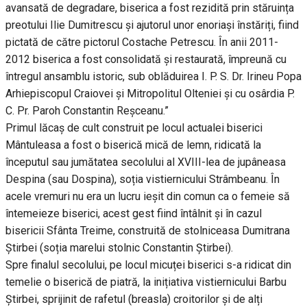
avansată de degradare, biserica a fost rezidită prin stăruința
preotului Ilie Dumitrescu și ajutorul unor enoriași înstăriți, fiind
pictată de către pictorul Costache Petrescu. În anii 2011-
2012 biserica a fost consolidată și restaurată, împreună cu
întregul ansamblu istoric, sub oblăduirea I. P. S. Dr. Irineu Popa
Arhiepiscopul Craiovei și Mitropolitul Olteniei și cu osârdia P.
C. Pr. Paroh Constantin Reșceanu.”
Primul lăcaș de cult construit pe locul actualei biserici
Mântuleasa a fost o biserică mică de lemn, ridicată la
începutul sau jumătatea secolului al XVIII-lea de jupâneasa
Despina (sau Dospina), soția vistiernicului Strâmbeanu. În
acele vremuri nu era un lucru ieșit din comun ca o femeie să
întemeieze biserici, acest gest fiind întâlnit și în cazul
bisericii Sfânta Treime, construită de stolniceasa Dumitrana
Știrbei (soția marelui stolnic Constantin Știrbei).
Spre finalul secolului, pe locul micuței biserici s-a ridicat din
temelie o biserică de piatră, la inițiativa vistiernicului Barbu
Știrbei, sprijinit de rafetul (breasla) croitorilor și de alți