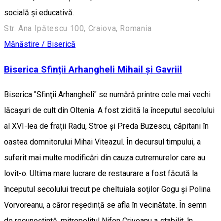
socială şi educativă.
Str. Ana Ipătescu 100, Craiova, Romania
Mănăstire / Biserică
Biserica Sfinții Arhangheli Mihail și Gavriil
Biserica "Sfinţii Arhangheli" se numără printre cele mai vechi
lăcaşuri de cult din Oltenia. A fost zidită la începutul secolului
al XVI-lea de fraţii Radu, Stroe şi Preda Buzescu, căpitani în
oastea domnitorului Mihai Viteazul. În decursul timpului, a
suferit mai multe modificări din cauza cutremurelor care au
lovit-o. Ultima mare lucrare de restaurare a fost făcută la
începutul secolului trecut pe cheltuiala soţilor Gogu şi Polina
Vorvoreanu, a căror reşedinţă se afla în vecinătate. În semn
de recunoştinţă, mitropolitul Nifon Criveanu a stabilit, în