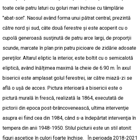
toate cele patru laturi cu goluri mari închise cu tâmplărie
"abat-son". Naosul având forma unui pătrat central, prezintă
către nord şi sud, câte două ferestre şi este acoperit cu o
cupolă generoasă susţinută de patru arce largi, de proporţii
scunde, marcate în plan prin patru picioare de zidărie adosate
pereţilor. Altarul eliptic la interior, este boltit cu o semicalotă
eliptică, având înălțimea maximă la cheie de 6.90 m. În axul
bisericii este amplasat golul ferestrei, iar către miază-zi se
află o ușă de acces. Pictura interioară a bisericii este o
pictură murală în frescă, realizată la 1864, executată de
pictorii din epoca post-brâncovenească, ultima intervenţie
asupra ei fiind cea din 1984, când s-a îndepărtat intervenţia în
tempera din anii 1948-1950. Stilul picturii este un stil atonit:
figuri ascetice în culori foarte închise. În perioada 2018-2021