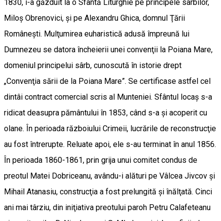
1830, i-a găzduit la o Sfântă Liturghie pe principele sârbilor,
Miloş Obrenovici, şi pe Alexandru Ghica, domnul Ţării
Româneşti. Mulţumirea euharistică adusă împreună lui
Dumnezeu se datora încheierii unei convenţii la Poiana Mare,
domeniul principelui sârb, cunoscută în istorie drept
„Convenţia sării de la Poiana Mare”. Se certificase astfel cel
dintâi contract comercial scris al Munteniei. Sfântul locaş s-a
ridicat dea­supra pământului în 1853, când s-a şi acoperit cu
olane. În perioada războiului Crimeii, lucrările de reconstrucţie
au fost întrerupte. Reluate apoi, ele s-au terminat în anul 1856.
În perioada 1860-1861, prin grija unui comitet condus de
preotul Matei Dobriceanu, avându-i alături pe Vâlcea Jivcov şi
Mihail Atanasiu, construcţia a fost prelungită şi înălţată. Cinci
ani mai târziu, din iniţiativa preotului paroh Petru Calafeteanu