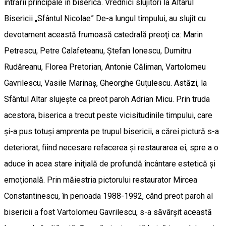
intrării principale în biserică. Vrednici slujitori la Altarul
Bisericii „Sfântul Nicolae” De-a lungul timpului, au slujit cu
devotament această frumoasă catedrală preoţi ca: Marin
Petrescu, Petre Calafeteanu, Ştefan Ionescu, Dumitru
Rudăreanu, Florea Pretorian, Antonie Căliman, Vartolomeu
Gavrilescu, Vasile Marinaş, Gheorghe Guţulescu. Astăzi, la
Sfântul Altar slujeşte ca preot paroh Adrian Micu. Prin truda
acestora, biserica a trecut peste vicisitudinile timpului, care
şi-a pus totuşi amprenta pe trupul bisericii, a cărei pictură s-a
deteriorat, fiind necesare refacerea şi restaurarea ei, spre a o
aduce în acea stare iniţială de profundă încântare estetică şi
emoţională. Prin măiestria pictorului restaurator Mircea
Constantinescu, în perioada 1988-1992, când preot paroh al
bisericii a fost Vartolomeu Gavrilescu, s-a săvârşit această