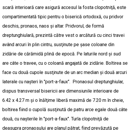
scară interioară care asigură accesul la fosta clopotniţă, este
compartimentată tipic pentru o biserică ortodoxă, cu pridvor
deschis, pronaos, naos şi altar. Pridvorul, de formă
dreptunghiulară, prezintă către vest o arcătură cu cinci travei
având arcuri în plin cintru, susţinute pe şase coloane din
zidărie de cărămidă plină de epocă. Pe laturile nord şi sud
are câte o travee, cu o coloană angajată de zidărie. Boltirea se
face cu două cupole susţinute de un arc median şi două arcuri
laterale cu naşteri în "port-a-faux". Pronaosul dreptunghiular,
dispus transversal bisericii are dimensiunile interioare de
6.42 x 4.27 m şi o înălţime liberă maximă de 7.20 m în cheie,
boltirea fiind o cupolă susţinută de patru arce egale două câte
două, cu naşterile în "port-a-faux". Turla clopotniţă de
deasupra pronaosului are planul pătrat, fiind prevăzută pe