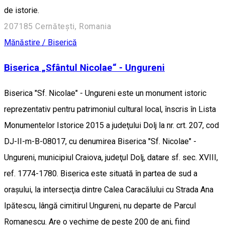
de istorie.
207185 Cernătești, Romania
Mănăstire / Biserică
Biserica „Sfântul Nicolae“ - Ungureni
Biserica "Sf. Nicolae" - Ungureni este un monument istoric
reprezentativ pentru patrimoniul cultural local, înscris în Lista
Monumentelor Istorice 2015 a judeţului Dolj la nr. crt. 207, cod
DJ-II-m-B-08017, cu denumirea Biserica "Sf. Nicolae" -
Ungureni, municipiul Craiova, judeţul Dolj, datare sf. sec. XVIII,
ref. 1774-1780. Biserica este situată în partea de sud a
oraşului, la intersecţia dintre Calea Caracălului cu Strada Ana
Ipătescu, lângă cimitirul Ungureni, nu departe de Parcul
Romanescu. Are o vechime de peste 200 de ani, fiind