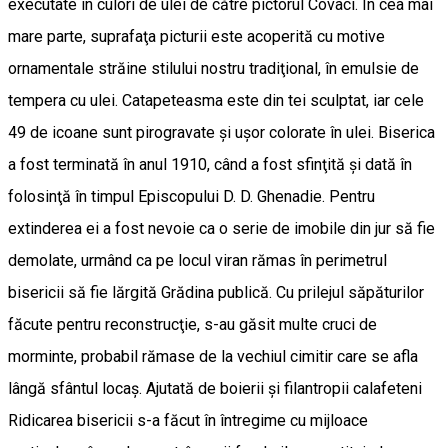
executate în culori de ulei de către pictorul Covaci. În cea mai
mare parte, suprafaţa picturii este acoperită cu motive
ornamentale străine stilului nostru tradiţional, în emulsie de
tempera cu ulei. Catapeteasma este din tei sculptat, iar cele
49 de icoane sunt pirogravate şi uşor colorate în ulei. Biserica
a fost terminată în anul 1910, când a fost sfinţită şi dată în
folosinţă în timpul Episcopului D. D. Ghenadie. Pentru
extinderea ei a fost nevoie ca o serie de imobile din jur să fie
demolate, urmând ca pe locul viran rămas în perimetrul
bisericii să fie lărgită Grădina publică. Cu prilejul săpăturilor
făcute pentru reconstrucţie, s-au găsit multe cruci de
morminte, probabil rămase de la vechiul cimitir care se afla
lângă sfântul locaş. Ajutată de boierii şi filantropii calafeteni
Ridicarea bisericii s-a făcut în întregime cu mijloace