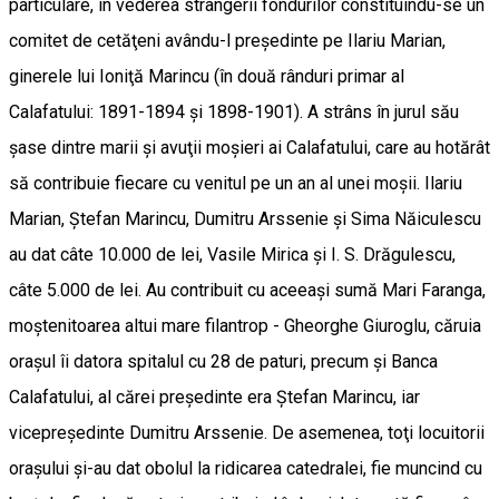
particulare, în vederea strângerii fondurilor constituindu-se un
comitet de cetăţeni avându-l preşedinte pe Ilariu Marian,
ginerele lui Ioniţă Marincu (în două rânduri primar al
Calafatului: 1891-1894 şi 1898-1901). A strâns în jurul său
şase dintre marii şi avuţii moşieri ai Calafatului, care au hotărât
să contribuie fiecare cu venitul pe un an al unei moşii. Ilariu
Marian, Ştefan Marincu, Dumitru Arssenie şi Sima Năiculescu
au dat câte 10.000 de lei, Vasile Mirica şi I. S. Drăgulescu,
câte 5.000 de lei. Au contribuit cu aceeaşi sumă Mari Faranga,
moştenitoarea altui mare filantrop - Gheorghe Giuroglu, căruia
oraşul îi datora spitalul cu 28 de paturi, precum şi Banca
Calafatului, al cărei preşedinte era Ştefan Marincu, iar
vicepreşedinte Dumitru Arssenie. De asemenea, toţi locuitorii
oraşului şi-au dat obolul la ridicarea catedralei, fie muncind cu