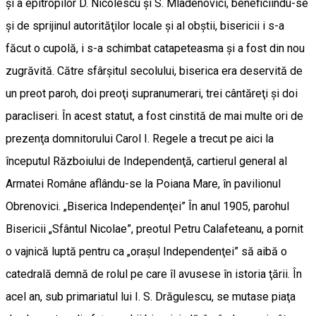
şi a epitropilor D. Nicolescu şi S. Mladenovici, beneficiindu-se
şi de sprijinul autorităţilor locale şi al obştii, bisericii i s-a
făcut o cupolă, i s-a schimbat catapeteasma şi a fost din nou
zugrăvită. Către sfârşitul secolului, biserica era deservită de
un preot paroh, doi preoţi supranumerari, trei cântăreţi şi doi
paracliseri. În acest statut, a fost cinstită de mai multe ori de
prezenţa domnitorului Carol I. Regele a trecut pe aici la
începutul Războiului de Independenţă, cartierul general al
Armatei Române aflându-se la Poiana Mare, în pavilionul
Obrenovici. „Biserica Independenţei” În anul 1905, parohul
Bisericii „Sfântul Nicolae”, preotul Petru Calafeteanu, a pornit
o vajnică luptă pentru ca „oraşul Independenţei” să aibă o
catedrală demnă de rolul pe care îl avusese în istoria ţării. În
acel an, sub primariatul lui I. S. Drăgulescu, se mutase piaţa