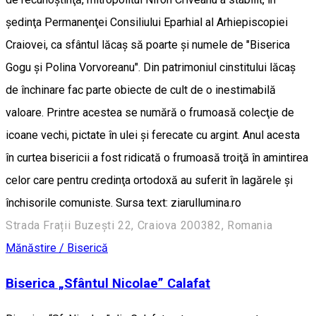
şedinţa Permanenţei Consiliului Eparhial al Arhiepiscopiei
Craiovei, ca sfântul lăcaş să poarte şi numele de "Biserica
Gogu şi Polina Vorvoreanu". Din patrimoniul cinstitului lăcaş
de închinare fac parte obiecte de cult de o inestimabilă
valoare. Printre acestea se numără o frumoasă colecţie de
icoane vechi, pictate în ulei şi ferecate cu argint. Anul acesta
în curtea bisericii a fost ridicată o frumoasă troiţă în amintirea
celor care pentru credinţa ortodoxă au suferit în lagărele şi
închisorile comuniste. Sursa text: ziarullumina.ro
Strada Frații Buzești 22, Craiova 200382, Romania
Mănăstire / Biserică
Biserica „Sfântul Nicolae” Calafat