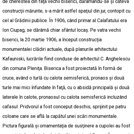
de cherestea din faţa vechii biserici, dărâ­mân­du-se şi câteva
construcţii mărunte; s-a mărit astfel spaţiul din jur, contopit cu
cel al Grădinii publice. În 1906, când primar al Calafatului era
Ion Ciupag, se dărâmă chiar sfântul locaş. Pe vatra vechii
biserici, la 20 martie 1906, a început construcţia
monumentalei clădiri actuale, după planurile arhitectului
Kafauniski, lucrările fiind conduse de arhitectul C. Anghelescu
din comuna Pleniţa. Biserica a fost proiectată în formă de
cruce, având o turlă cu calota semisferică, pronaos şi două
turle mai mici înfundate în faţă, cu o absidă principală şi două
laterale în calote, pronaosul cu calota semisferică incluzând
cafasul. Pridvorul a fost conceput deschis, sprijinit pe patru
coloane care se află la capătul unei scări monumentale.
Pictura figurală şi ornamentaţia de susţinere a cupolei au fost