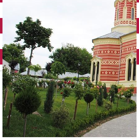
Închirieri auto
Închirieri biciclete
Taxi
Încărcare vehicule electrice
English