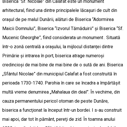
Biserica “Sf. Nicolae” din Calafat este un monument
arhitectural, fiind una dintre principalele lăcașuri de cult din
orașul de pe malul Dunării, alături de Biserica “Adormirea
Maicii Domnului”, Biserica “Izvorul Tămăduirii” și Biserica “Sf.
Mucenic Gheorghe”, fiind considerata un monument . Situată
într-o zonă centrală a orașului, la mijlocul distanței dintre
Primărie și intrarea în port, biserica atrage numeroși
credincioși de mai bine de mai bine de o sută de ani. Biserica
„Sfântul Nicolae” din municipiul Calafat a fost construită în
perioada 1730-1740. Parohia în care se încadra a împărtăşit
multă vreme denumirea „Mahalaua din deal”. În vechime, din
cauza permanentului pericol otoman de peste Dunăre,
biserica a funcţionat la început într-un bordei. I s-au construit
mai apoi, dar tot în pământ, pereţi de zid. În toamna anului