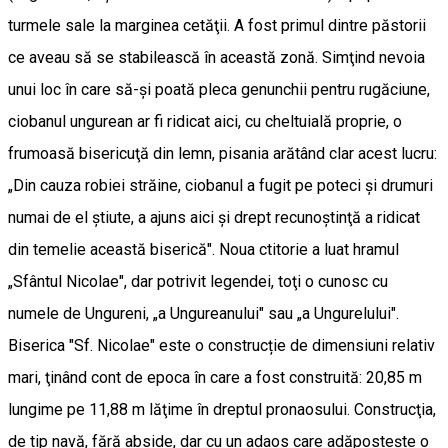
turmele sale la marginea cetăţii. A fost primul dintre păstorii
ce aveau să se stabilească în această zonă. Simţind nevoia
unui loc în care să-şi poată pleca genunchii pentru rugăciune,
ciobanul ungurean ar fi ridicat aici, cu cheltuială proprie, o
frumoasă bisericuţă din lemn, pisania arătând clar acest lucru:
„Din cauza robiei străine, ciobanul a fugit pe poteci şi drumuri
numai de el ştiute, a ajuns aici şi drept recunoştinţă a ridicat
din temelie această biserică". Noua ctitorie a luat hramul
„Sfântul Nicolae", dar potrivit legendei, toţi o cunosc cu
numele de Ungureni, „a Ungureanului" sau „a Ungurelului".
Biserica "Sf. Nicolae" este o construcție de dimensiuni relativ
mari, ţinând cont de epoca în care a fost construită: 20,85 m
lungime pe 11,88 m lăţime în dreptul pronaosului. Construcţia,
de tip navă, fără abside, dar cu un adaos care adăposteşte o