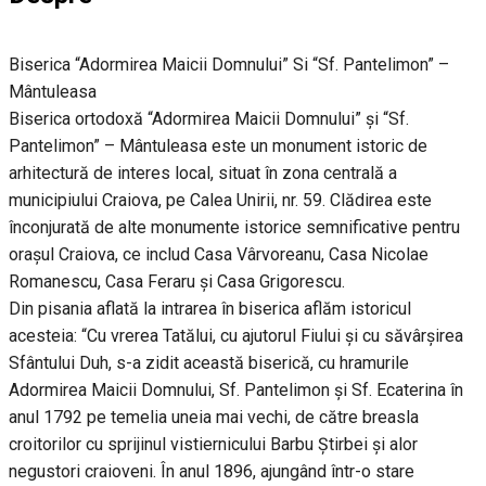
Biserica “Adormirea Maicii Domnului” Si “Sf. Pantelimon” –
Mântuleasa
Biserica ortodoxă “Adormirea Maicii Domnului” și “Sf.
Pantelimon” – Mântuleasa este un monument istoric de
arhitectură de interes local, situat în zona centrală a
municipiului Craiova, pe Calea Unirii, nr. 59. Clădirea este
înconjurată de alte monumente istorice semnificative pentru
orașul Craiova, ce includ Casa Vârvoreanu, Casa Nicolae
Romanescu, Casa Feraru și Casa Grigorescu.
Din pisania aflată la intrarea în biserica aflăm istoricul
acesteia: “Cu vrerea Tatălui, cu ajutorul Fiului și cu săvârșirea
Sfântului Duh, s-a zidit această biserică, cu hramurile
Adormirea Maicii Domnului, Sf. Pantelimon și Sf. Ecaterina în
anul 1792 pe temelia uneia mai vechi, de către breasla
croitorilor cu sprijinul vistiernicului Barbu Știrbei și alor
negustori craioveni. În anul 1896, ajungând într-o stare