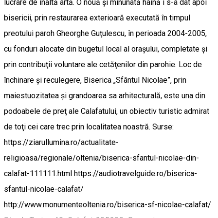
lucrare de înaltă artă. O nouă şi minunată haină i s-a dat apoi
bisericii, prin restaurarea exterioară executată în timpul
preotului paroh Gheorghe Guţulescu, în perioada 2004-2005,
cu fonduri alocate din bugetul local al oraşului, completate şi
prin contribuţii voluntare ale cetăţenilor din parohie. Loc de
închinare şi reculegere, Biserica „Sfântul Nicolae”, prin
maiestuozitatea şi grandoarea sa arhitecturală, este una din
podoabele de preţ ale Calafatului, un obiectiv turistic admirat
de toţi cei care trec prin localitatea noastră. Surse:
https://ziarullumina.ro/actualitate-
religioasa/regionale/oltenia/biserica-sfantul-nicolae-din-
calafat-111111.html https://audiotravelguide.ro/biserica-
sfantul-nicolae-calafat/
http://www.monumenteoltenia.ro/biserica-sf-nicolae-calafat/