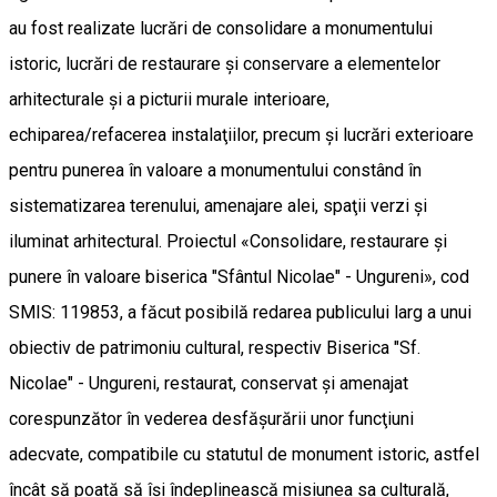
au fost realizate lucrări de consolidare a monumentului
istoric, lucrări de restaurare şi conservare a elementelor
arhitecturale şi a picturii murale interioare,
echiparea/refacerea instalaţiilor, precum şi lucrări exterioare
pentru punerea în valoare a monumentului constând în
sistematizarea terenului, amenajare alei, spaţii verzi şi
iluminat arhitectural. Proiectul «Consolidare, restaurare şi
punere în valoare biserica "Sfântul Nicolae" - Ungureni», cod
SMIS: 119853, a făcut posibilă redarea publicului larg a unui
obiectiv de patrimoniu cultural, respectiv Biserica "Sf.
Nicolae" - Ungureni, restaurat, conservat şi amenajat
corespunzător în vederea desfăşurării unor funcţiuni
adecvate, compatibile cu statutul de monument istoric, astfel
încât să poată să îşi îndeplinească misiunea sa culturală,