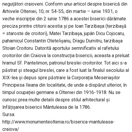
neguțători craioveni. Conform unui articol despre biserică din
Arhivele Olteniei, 10, nr. 54-55, din martie – iunie 1931, o
veche inscripție din 2 iunie 1786 a acestei biserici dărâmate
preciza printre ctitorii acestia și pe loan Tarzibașa (terzibașă
= staroste de croitori), Matei Tarzibașa, jupân Dicu Cojocaru,
paharnicul Constantin Otetelișanu, Dragu Dumitru, tarzibașa
Stoian Croitoru. Datorită aportului semnificativ al rafetului
croitorilor din Craiova la construcția bisericii, aceasta a preluat
hramul Sf. Pantelimon, patronul breslei croitorilor. Tot aici s-a
păstrat și steagul breslei, care a fost luat la finalul secolului al
XIX-lea și depus spre păstrare la Corporația Meseriașilor
Principesa Ileana din localitate, de unde a dispărut ulterior, în
timpul ocupației germane a Olteniei din 1916-1918. Nu se
cunosc prea multe detalii despre stilul arhitectural și
înfățișarea bisericii Mântuleasa de la 1786.
Sursa:
http://www.monumenteoltenia.ro/biserica-mantuleasa-
craiova/