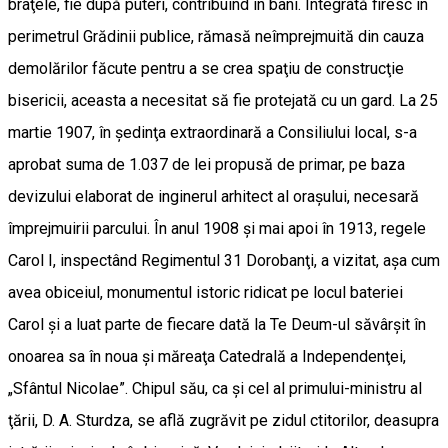
braţele, fie după puteri, contribuind în bani. Integrată firesc în
perimetrul Grădinii publice, rămasă neîmprejmuită din cauza
demolărilor făcute pentru a se crea spaţiu de construcţie
bisericii, aceasta a necesitat să fie protejată cu un gard. La 25
martie 1907, în şedinţa extraordinară a Consiliului local, s-a
aprobat suma de 1.037 de lei propusă de primar, pe baza
devizului elaborat de inginerul arhitect al oraşului, necesară
împrejmuirii parcului. În anul 1908 şi mai apoi în 1913, regele
Carol I, inspectând Regimentul 31 Dorobanţi, a vizitat, aşa cum
avea obiceiul, monumentul istoric ridicat pe locul bateriei
Carol şi a luat parte de fiecare dată la Te Deum-ul săvârşit în
onoarea sa în noua şi măreaţa Catedrală a Independenţei,
„Sfântul Nicolae”. Chipul său, ca şi cel al primului-ministru al
ţării, D. A. Sturdza, se află zugrăvit pe zidul ctitorilor, deasupra