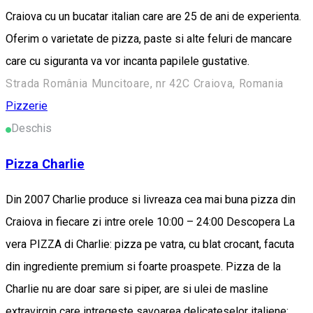
Craiova cu un bucatar italian care are 25 de ani de experienta.
Oferim o varietate de pizza, paste si alte feluri de mancare
care cu siguranta va vor incanta papilele gustative.
Strada România Muncitoare, nr 42C Craiova, Romania
Pizzerie
Deschis
Pizza Charlie
Din 2007 Charlie produce si livreaza cea mai buna pizza din
Craiova in fiecare zi intre orele 10:00 – 24:00 Descopera La
vera PIZZA di Charlie: pizza pe vatra, cu blat crocant, facuta
din ingrediente premium si foarte proaspete. Pizza de la
Charlie nu are doar sare si piper, are si ulei de masline
extravirgin care intregeste savoarea delicateselor italiene: