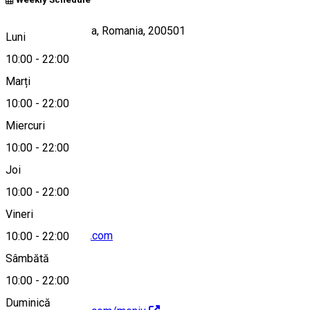
Str. Spania, Craiova, Romania, 200501
Luni
10:00
-
22:00
Marți
Hartă
10:00
-
22:00
Miercuri
10:00
-
22:00
+40770583292
Joi
10:00
-
22:00
Vineri
ezispizza@gmail.com
10:00
-
22:00
Sâmbătă
10:00
-
22:00
Duminică