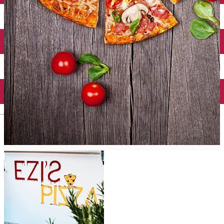
Închirieri auto
Închirieri biciclete
Taxi
Încărcare vehicule electrice
English