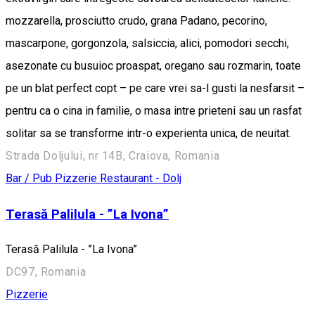
mozzarella, prosciutto crudo, grana Padano, pecorino,
mascarpone, gorgonzola, salsiccia, alici, pomodori secchi,
asezonate cu busuioc proaspat, oregano sau rozmarin, toate
pe un blat perfect copt – pe care vrei sa-l gusti la nesfarsit –
pentru ca o cina in familie, o masa intre prieteni sau un rasfat
solitar sa se transforme intr-o experienta unica, de neuitat.
Strada Doljului, nr 14B, Craiova, Romania
Bar / Pub
Pizzerie
Restaurant - Dolj
Terasă Palilula - ”La Ivona”
Terasă Palilula - ”La Ivona”
DC97, Romania
Pizzerie