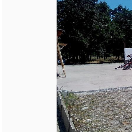
Închirieri auto
Închirieri biciclete
Taxi
Încărcare vehicule electrice
English