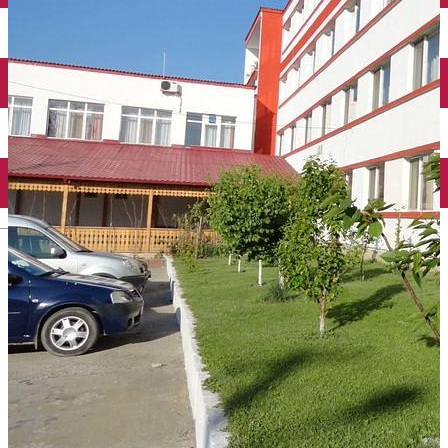
Închirieri auto
Închirieri biciclete
Taxi
Încărcare vehicule electrice
English