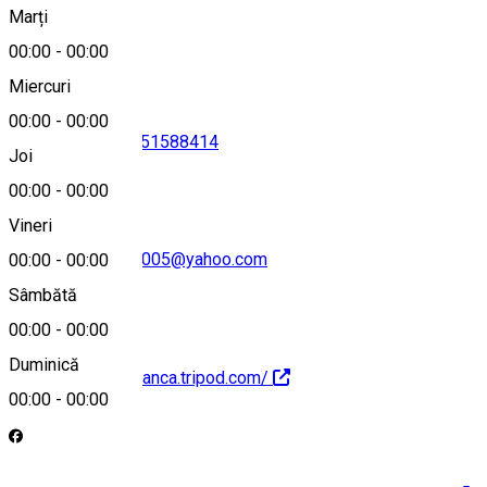
Marți
Hartă
00:00
-
00:00
Miercuri
00:00
-
00:00
0744391167
•
0251588414
Joi
00:00
-
00:00
Vineri
hotelcasablanca2005@yahoo.com
00:00
-
00:00
Sâmbătă
00:00
-
00:00
Duminică
http://hotelcasablanca.tripod.com/
00:00
-
00:00