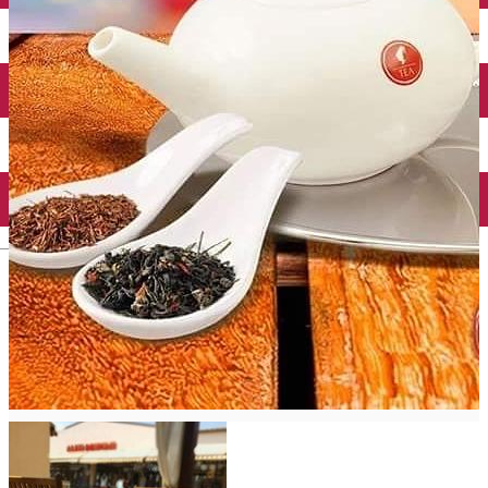
Închirieri auto
Închirieri biciclete
Taxi
Încărcare vehicule electrice
English