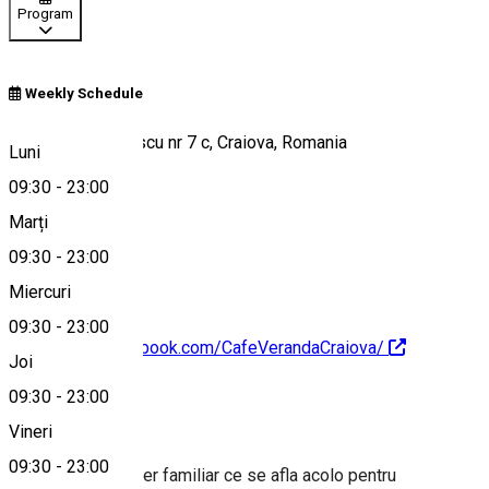
Program
Weekly Schedule
aristizza romanescu nr 7 c, Craiova, Romania
Luni
09:30
-
23:00
Marți
Hartă
09:30
-
23:00
Miercuri
09:30
-
23:00
https://www.facebook.com/CafeVerandaCraiova/
Joi
09:30
-
23:00
Despre
Vineri
09:30
-
23:00
O cafenea cu un aer familiar ce se afla acolo pentru