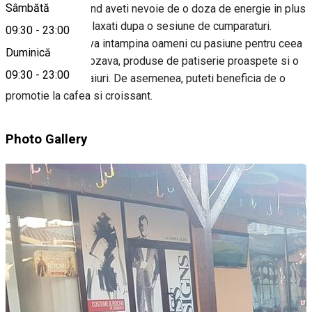
Sâmbătă
dumnevoastra, cand aveti nevoie de o doza de energie in plus
sau doriti sa va relaxati dupa o sesiune de cumparaturi.
09:30
-
23:00
La Cafe Veranda va intampina oameni cu pasiune pentru ceea
Duminică
ce fac, o cafea grozava, produse de patiserie proaspete si o
09:30
-
23:00
gama larga de ceaiuri. De asemenea, puteti beneficia de o
promotie la cafea si croissant.
Photo Gallery