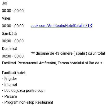
+40251306238
Joi
00:00
-
00:00
Vineri
https://www.facebook.com/AmfiteatruHotelCalafat/
00:00
-
00:00
Sâmbătă
Despre
00:00
-
00:00
Duminică
Hotel Amfiteatru *** dispune de 43 camere ( spatii ) cu un total 
00:00
-
00:00
Facilitati: Restaurantul Amfiteatru, Terasa hotelului si Bar de zi.
Facilitati hotel:
- Frigider
- Internet
- Loc de joaca pentru copii
- Parcare
- Program non-stop Restaurant