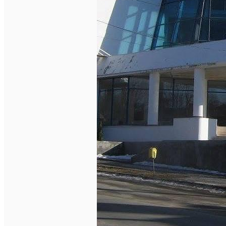
Închirieri auto
Închirieri biciclete
Taxi
Încărcare vehicule electrice
English