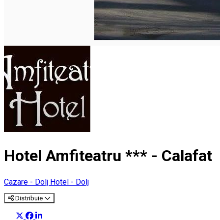
Hotel Amfiteatru *** - Calafat
Cazare - Dolj
Hotel - Dolj
Distribuie