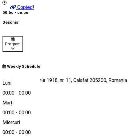
Copied!
00:00 - 00:00
Deschis
Program
Weekly Schedule
Strada 1 Decembrie 1918, nr. 11, Calafat 205200, Romania
Luni
00:00
-
00:00
Marți
Hartă
00:00
-
00:00
Miercuri
00:00
-
00:00