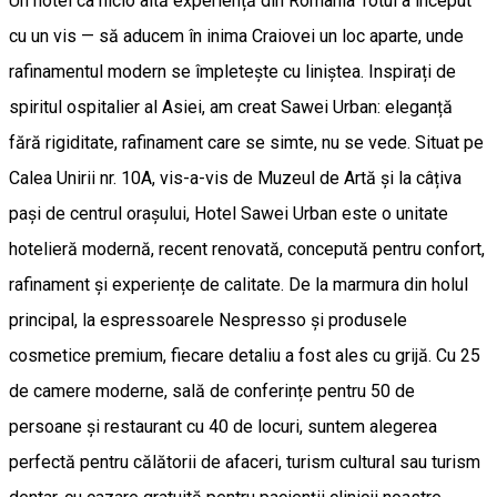
Un hotel ca nicio altă experiență din România Totul a început
cu un vis — să aducem în inima Craiovei un loc aparte, unde
rafinamentul modern se împletește cu liniștea. Inspirați de
spiritul ospitalier al Asiei, am creat Sawei Urban: eleganță
fără rigiditate, rafinament care se simte, nu se vede. Situat pe
Calea Unirii nr. 10A, vis-a-vis de Muzeul de Artă și la câțiva
pași de centrul orașului, Hotel Sawei Urban este o unitate
hotelieră modernă, recent renovată, concepută pentru confort,
rafinament și experiențe de calitate. De la marmura din holul
principal, la espressoarele Nespresso și produsele
cosmetice premium, fiecare detaliu a fost ales cu grijă. Cu 25
de camere moderne, sală de conferințe pentru 50 de
persoane și restaurant cu 40 de locuri, suntem alegerea
perfectă pentru călătorii de afaceri, turism cultural sau turism