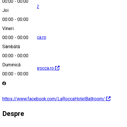
00:00
-
00:00
+40 (774) 082 122
Joi
00:00
-
00:00
Vineri
office@hotellarocca.ro
00:00
-
00:00
Sâmbătă
00:00
-
00:00
Duminică
http://www.hotellarocca.ro
00:00
-
00:00
https://www.facebook.com/LaRoccaHotelBallroom/
Despre