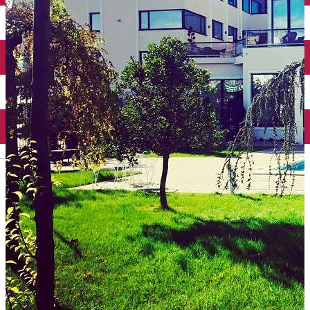
Închirieri auto
Închirieri biciclete
Taxi
Încărcare vehicule electrice
English