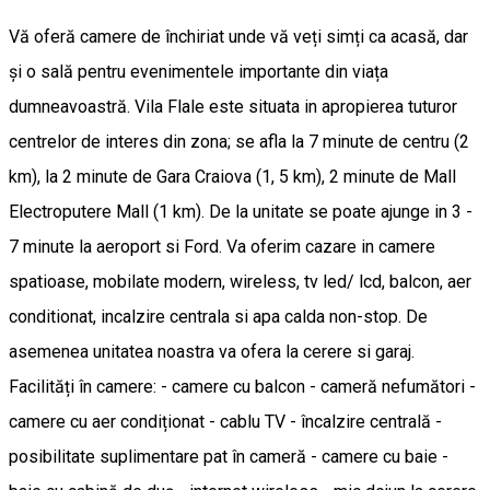
Vă oferă camere de închiriat unde vă veți simți ca acasă, dar
și o sală pentru evenimentele importante din viața
dumneavoastră. Vila Flale este situata in apropierea tuturor
centrelor de interes din zona; se afla la 7 minute de centru (2
km), la 2 minute de Gara Craiova (1, 5 km), 2 minute de Mall
Electroputere Mall (1 km). De la unitate se poate ajunge in 3 -
7 minute la aeroport si Ford. Va oferim cazare in camere
spatioase, mobilate modern, wireless, tv led/ lcd, balcon, aer
conditionat, incalzire centrala si apa calda non-stop. De
asemenea unitatea noastra va ofera la cerere si garaj.
Facilități în camere: - camere cu balcon - cameră nefumători -
camere cu aer condiționat - cablu TV - încalzire centrală -
posibilitate suplimentare pat în cameră - camere cu baie -