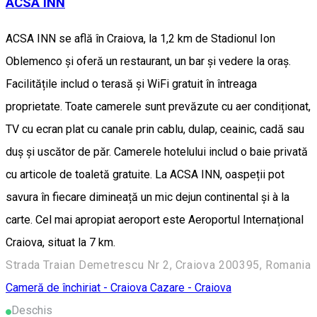
ACSA INN
ACSA INN se află în Craiova, la 1,2 km de Stadionul Ion
Oblemenco și oferă un restaurant, un bar și vedere la oraș.
Facilitățile includ o terasă și WiFi gratuit în întreaga
proprietate. Toate camerele sunt prevăzute cu aer condiționat,
TV cu ecran plat cu canale prin cablu, dulap, ceainic, cadă sau
duș și uscător de păr. Camerele hotelului includ o baie privată
cu articole de toaletă gratuite. La ACSA INN, oaspeții pot
savura în fiecare dimineață un mic dejun continental și à la
carte. Cel mai apropiat aeroport este Aeroportul Internațional
Craiova, situat la 7 km.
Strada Traian Demetrescu Nr 2, Craiova 200395, Romania
Cameră de închiriat - Craiova
Cazare - Craiova
Deschis