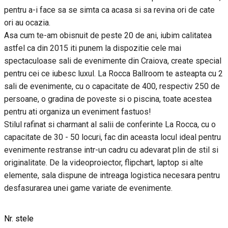
pentru a-i face sa se simta ca acasa si sa revina ori de cate
ori au ocazia.
Asa cum te-am obisnuit de peste 20 de ani, iubim calitatea
astfel ca din 2015 iti punem la dispozitie cele mai
spectaculoase sali de evenimente din Craiova, create special
pentru cei ce iubesc luxul. La Rocca Ballroom te asteapta cu 2
sali de evenimente, cu o capacitate de 400, respectiv 250 de
persoane, o gradina de poveste si o piscina, toate acestea
pentru ati organiza un eveniment fastuos!
Stilul rafinat si charmant al salii de conferinte La Rocca, cu o
capacitate de 30 - 50 locuri, fac din aceasta locul ideal pentru
evenimente restranse intr-un cadru cu adevarat plin de stil si
originalitate. De la videoproiector, flipchart, laptop si alte
elemente, sala dispune de intreaga logistica necesara pentru
desfasurarea unei game variate de evenimente.
Nr. stele