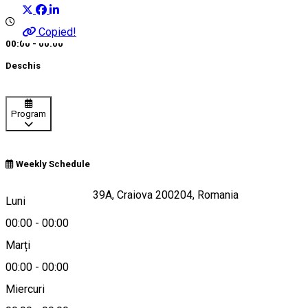
Copied!
00:00 - 00:00
Deschis
Program
Weekly Schedule
Strada Pelendava 39A, Craiova 200204, Romania
Luni
00:00
-
00:00
Marți
Hartă
00:00
-
00:00
Miercuri