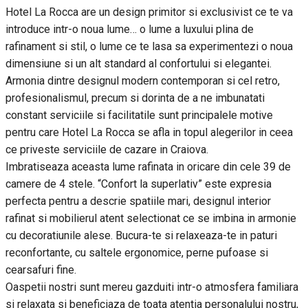
Hotel La Rocca are un design primitor si exclusivist ce te va
introduce intr-o noua lume… o lume a luxului plina de
rafinament si stil, o lume ce te lasa sa experimentezi o noua
dimensiune si un alt standard al confortului si elegantei.
Armonia dintre designul modern contemporan si cel retro,
profesionalismul, precum si dorinta de a ne imbunatati
constant serviciile si facilitatile sunt principalele motive
pentru care Hotel La Rocca se afla in topul alegerilor in ceea
ce priveste serviciile de cazare in Craiova.
Imbratiseaza aceasta lume rafinata in oricare din cele 39 de
camere de 4 stele. “Confort la superlativ” este expresia
perfecta pentru a descrie spatiile mari, designul interior
rafinat si mobilierul atent selectionat ce se imbina in armonie
cu decoratiunile alese. Bucura-te si relaxeaza-te in paturi
reconfortante, cu saltele ergonomice, perne pufoase si
cearsafuri fine.
Oaspetii nostri sunt mereu gazduiti intr-o atmosfera familiara
si relaxata si beneficiaza de toata atentia personalului nostru,