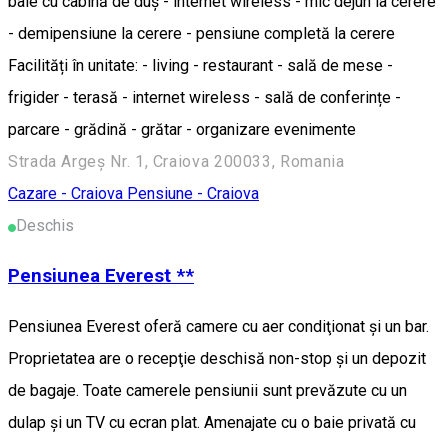
baie cu cabină de duș - internet wireless - mic dejun la cerere
- demipensiune la cerere - pensiune completă la cerere
Facilități în unitate: - living - restaurant - sală de mese -
frigider - terasă - internet wireless - sală de conferințe -
parcare - grădină - grătar - organizare evenimente
Strada Argeș Nr. 1, Craiova 200033, Romania
Cazare - Craiova
Pensiune - Craiova
Deschis
Pensiunea Everest **
Pensiunea Everest oferă camere cu aer condiţionat şi un bar.
Proprietatea are o recepţie deschisă non-stop şi un depozit
de bagaje. Toate camerele pensiunii sunt prevăzute cu un
dulap şi un TV cu ecran plat. Amenajate cu o baie privată cu