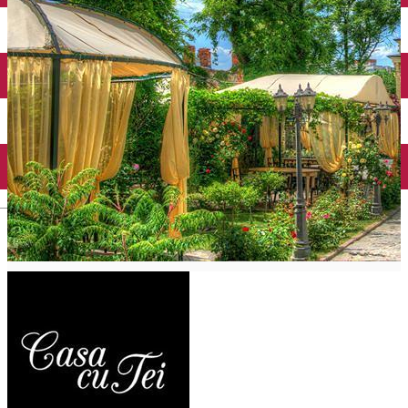
Închirieri auto
Închirieri biciclete
Taxi
Încărcare vehicule electrice
English