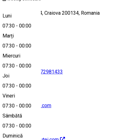
Strada Amaradia 4, Craiova 200134, Romania
Luni
07:30
-
00:00
Marți
Hartă
07:30
-
00:00
Miercuri
07:30
-
00:00
0770109390
•
0372981433
Joi
07:30
-
00:00
Vineri
casacuteii@gmail.com
07:30
-
00:00
Sâmbătă
07:30
-
00:00
Duminică
http://www.casacutei.com