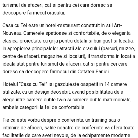
turismul de afaceri, cat si pentru cei care doresc sa
descopere farmecul orasului.
Casa cu Tei este un hotel-restaurant construit in stil Art-
Nouveau. Camerele spatioase si confortabile, de o eleganta
clasica, proiectate cu grija pentru detalii si bun gust si locatia,
in apropierea principalelor atractii ale orasului (parcuri, muzee,
centre de afaceri, magazine si localuri), il transforma in locatia
ideala atat pentru turismul de afaceri, cat si pentru cei care
doresc sa descopere farmecul din Cetatea Baniei.
Hotelul “Casa cu Tei” isi gazduieste oaspetii in 14 camere
stilizate, cu un design deosebit, avand posibilitatea de a
alege intre camere duble twin si camere duble matrimoniale,
ambele categorii la fel de confortabile.
Fie ca este vorba despre o conferinta, un training sau o
intalnire de afaceri, salile noastre de conferinte va ofera toate
facilitatile de care aveti nevoie, de la echipamente moderne