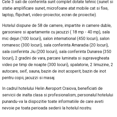
Cele 3 sali de conferinta sunt complet dotate tehnic (sunet si
statie amplificare sunet, microfoane atat mobile cat si fixe,
laptop, flipchart, video-proiector, ecran de proiectie).
Hotelul dispune de 58 de camere, impartite in camere duble,
garsoniere si apartamente cu jacuzzi ( 18 mp - 40 mp), sala
mic dejun (100 locuri), salon international (450 locuri), salon
romanesc (300 locuri), sala conferinta Amaradia (20 locuri),
sala conferinta Jiu (200 locuri), sala conferinta Dunarea (350
locuri), 2 gradini de vara, parcare luminata si supravegheata
video pe timp de noapte (300 locuri), spalatorie, 2 limuzine, 2
autocare, seif, sauna, bazin de inot acoperit, bazin de inot
pentru copii, jacuzzi si masaj.
In cadrul hotelului Helin Aeroport Craiova, beneficiati de
servicii de inalta clasa si profesionalism, personalul hotelului
punandu-va la dispozitie toate informatiile de care aveti
nevoie pe toata perioada sederii la hotelul nostru.