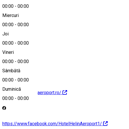
00:00
-
00:00
Miercuri
00:00
-
00:00
0758460046
Joi
00:00
-
00:00
Vineri
hotel@helin.ro
00:00
-
00:00
Sâmbătă
00:00
-
00:00
Duminică
https://www.helinaeroport.ro/
00:00
-
00:00
https://www.facebook.com/HotelHelinAeroport1/