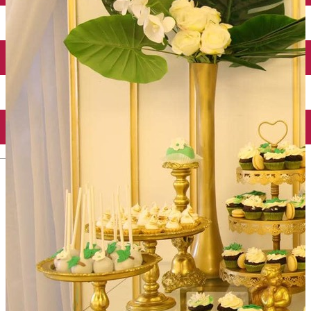
Închirieri auto
Închirieri biciclete
Taxi
Încărcare vehicule electrice
English