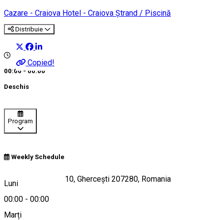
Cazare - Craiova
Hotel - Craiova
Ștrand / Piscină
Distribuie
Copied!
00:00 - 00:00
Deschis
Program
Weekly Schedule
Strada Aviatorilor 10, Ghercești 207280, Romania
Luni
00:00
-
00:00
Marți
Hartă