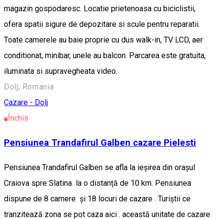
magazin gospodaresc. Locatie prietenoasa cu biciclistii,
ofera spatii sigure de depozitare si scule pentru reparatii.
Toate camerele au baie proprie cu dus walk-in, TV LCD, aer
conditionat, minibar, unele au balcon. Parcarea este gratuita,
iluminata si supravegheata video.
Dolj, Romania
Cazare - Dolj
Închis
Pensiunea Trandafirul Galben cazare Pielesti
Pensiunea Trandafirul Galben se afla la ieșirea din orașul
Craiova spre Slatina la o distanță de 10 km. Pensiunea
dispune de 8 camere și 18 locuri de cazare . Turiștii ce
tranzitează zona se pot caza aici . această unitate de cazare