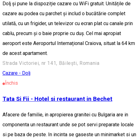
Dolj și pune la dispoziție cazare cu WiFi gratuit. Unitățile de
cazare au podea cu parchet și includ o bucătărie complet
utilată, cu un frigider, un televizor cu ecran plat cu canale prin
cablu, precum și o baie proprie cu duș. Cel mai apropiat
aeroport este Aeroportul Internațional Craiova, situat la 64 km
de acest apartament.
Strada Victoriei, nr 141, Băilești, Romania
Cazare - Dolj
Închis
Tata Si Fii - Hotel si restaurant in Bechet
Afacere de familie, in apropierea granitei cu Bulgaria are in
componenta un restaurant unde se pot servi preparate locale
si pe baza de peste. In incinta se gaseste un minimarket si un