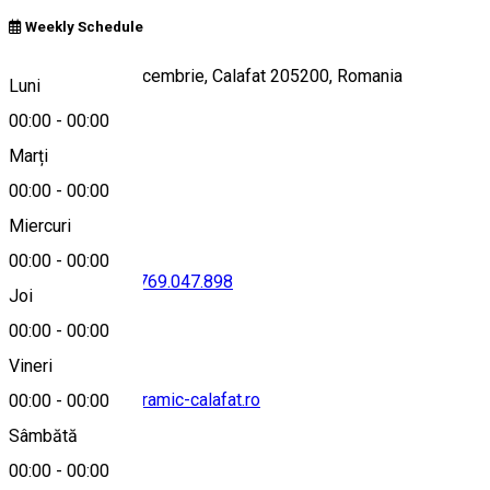
Weekly Schedule
nr.1, Strada 22 Decembrie, Calafat 205200, Romania
Luni
00:00
-
00:00
Marți
Hartă
00:00
-
00:00
Miercuri
00:00
-
00:00
0251.232.960
•
0769.047.898
Joi
00:00
-
00:00
Vineri
office@hotelpanoramic-calafat.ro
00:00
-
00:00
Sâmbătă
00:00
-
00:00