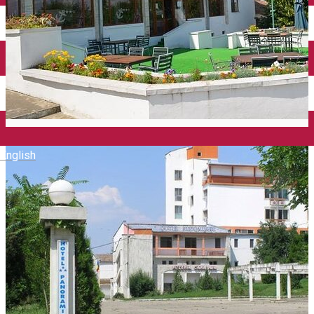
Închirieri auto
Închirieri biciclete
Taxi
Încărcare vehicule electrice
English