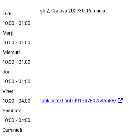
Strada Frații Buzești 2, Craiova 200730, Romania
Luni
10:00
-
01:00
Marți
Hartă
10:00
-
01:00
Miercuri
10:00
-
01:00
+40761602399
Joi
10:00
-
01:00
Vineri
https://www.facebook.com/Loof-991747807546588/
10:00
-
04:00
Sâmbătă
Despre
10:00
-
04:00
Duminică