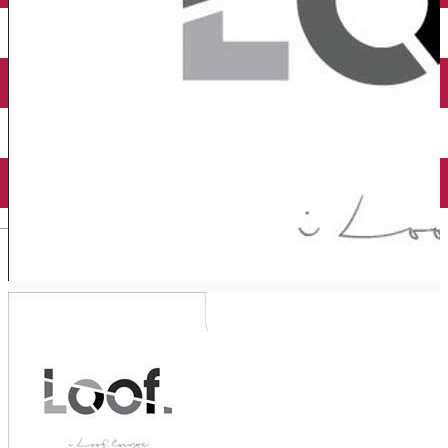
Închirieri auto
Închirieri biciclete
Taxi
Încărcare vehicule electrice
English