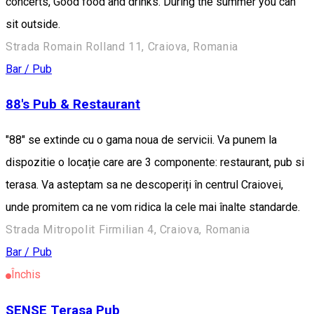
concerts, Good food and drinks. During the summer you can
sit outside.
Strada Romain Rolland 11, Craiova, Romania
Bar / Pub
88's Pub & Restaurant
"88" se extinde cu o gama noua de servicii. Va punem la
dispozitie o locație care are 3 componente: restaurant, pub si
terasa. Va asteptam sa ne descoperiți în centrul Craiovei,
unde promitem ca ne vom ridica la cele mai înalte standarde.
Strada Mitropolit Firmilian 4, Craiova, Romania
Bar / Pub
Închis
SENSE Terasa Pub