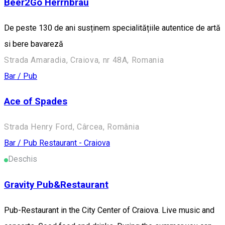
Beer2Go Herrnbräu
De peste 130 de ani susținem specialitățiile autentice de artă
si bere bavareză
Strada Amaradia, Craiova, nr 48A, Romania
Bar / Pub
Ace of Spades
Strada Henry Ford, Cârcea, România
Bar / Pub
Restaurant - Craiova
Deschis
Gravity Pub&Restaurant
Pub-Restaurant in the City Center of Craiova. Live music and