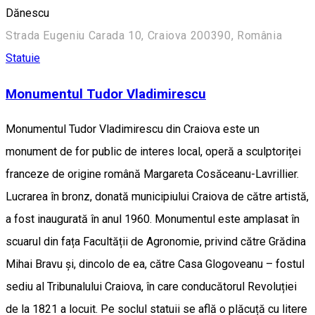
Dănescu
Strada Eugeniu Carada 10, Craiova 200390, România
Statuie
Monumentul Tudor Vladimirescu
Monumentul Tudor Vladimirescu din Craiova este un
monument de for public de interes local, operă a sculptoriței
franceze de origine română Margareta Cosăceanu-Lavrillier.
Lucrarea în bronz, donată municipiului Craiova de către artistă,
a fost inaugurată în anul 1960. Monumentul este amplasat în
scuarul din fața Facultății de Agronomie, privind către Grădina
Mihai Bravu și, dincolo de ea, către Casa Glogoveanu – fostul
sediu al Tribunalului Craiova, în care conducătorul Revoluției
de la 1821 a locuit. Pe soclul statuii se află o plăcuță cu litere