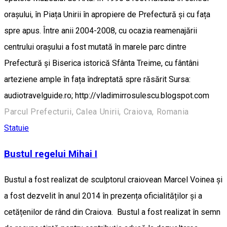
orașului, în Piața Unirii în apropiere de Prefectură și cu fața
spre apus. Între anii 2004-2008, cu ocazia reamenajării
centrului orașului a fost mutată în marele parc dintre
Prefectură și Biserica istorică Sfânta Treime, cu fântâni
arteziene ample în fața îndreptată spre răsărit Sursa:
audiotravelguide.ro; http://vladimirrosulescu.blogspot.com
Parcul Prefecturii, Calea Unirii, Craiova, Romania
Statuie
Bustul regelui Mihai I
Bustul a fost realizat de sculptorul craiovean Marcel Voinea și
a fost dezvelit în anul 2014 în prezența oficialităților și a
cetățenilor de rând din Craiova. Bustul a fost realizat în semn