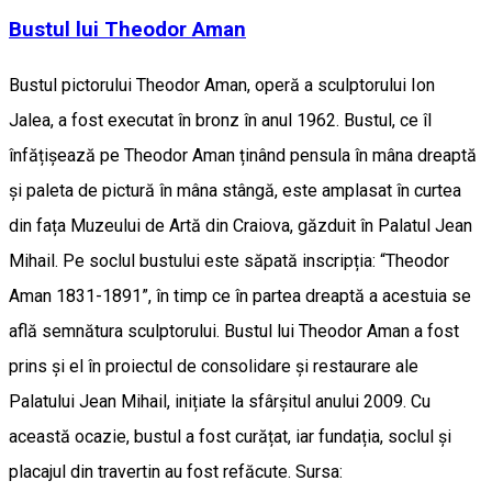
Bustul lui Theodor Aman
Bustul pictorului Theodor Aman, operă a sculptorului Ion
Jalea, a fost executat în bronz în anul 1962. Bustul, ce îl
înfățișează pe Theodor Aman ținând pensula în mâna dreaptă
și paleta de pictură în mâna stângă, este amplasat în curtea
din fața Muzeului de Artă din Craiova, găzduit în Palatul Jean
Mihail. Pe soclul bustului este săpată inscripția: “Theodor
Aman 1831-1891”, în timp ce în partea dreaptă a acestuia se
află semnătura sculptorului. Bustul lui Theodor Aman a fost
prins și el în proiectul de consolidare și restaurare ale
Palatului Jean Mihail, inițiate la sfârșitul anului 2009. Cu
această ocazie, bustul a fost curățat, iar fundația, soclul și
placajul din travertin au fost refăcute. Sursa: