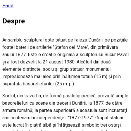
Hartă
Despre
Ansamblu sculptural este situat pe faleza Dunării, pe poziţiile
fostei baterii de artilerie "Ştefan cel Mare", din primăvara
anului 1877. Este o creaţie originală a sculptorului Bucur Pavel
şi a fost dezvelit la 21 august 1980. Alcătuit din două
elemente distincte, soclu şi grup statuar, monumentul
impresionează mai ales prin înălţimea totală (15 m) şi prin
suprafaţa basoreliefurilor (25 m. p.).
Soclul, din travertin, de formă paralelipipedică, prezintă ample
basoreliefuri cu scene ale trecerii Dunării, la 1877, de către
armata română; la partea superioară a acestuia sunt încrustaţi
anii centenarului independenţei: "1877-1977". Grupul statuar
este lucrat în piatră albă şi înfăţişează simbolic trei ostaşi,