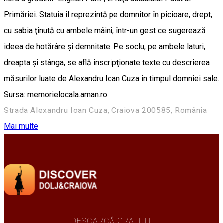
Primăriei. Statuia îl reprezintă pe domnitor în picioare, drept,
cu sabia ţinută cu ambele mâini, într-un gest ce sugerează
ideea de hotărâre şi demnitate. Pe soclu, pe ambele laturi,
dreapta şi stânga, se află inscripţionate texte cu descrierea
măsurilor luate de Alexandru Ioan Cuza în timpul domniei sale.
Sursa: memorielocala.aman.ro
Strada Alexandru Ioan Cuza, Craiova 200585, România
Mai multe
DESCARCĂ GRATUIT