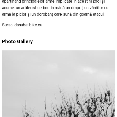
aparţinând principalelor arme implicate în acest război şi
anume: un artilerist ce ţine în mână un drapel, un vânător cu
arma la picior şi un dorobanţ care sună din goarnă atacul.
Sursa: danube-bike.eu
Photo Gallery