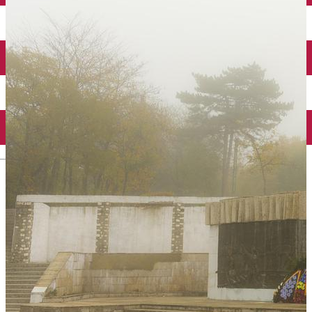
Închirieri auto
Închirieri biciclete
Taxi
Încărcare vehicule electrice
English