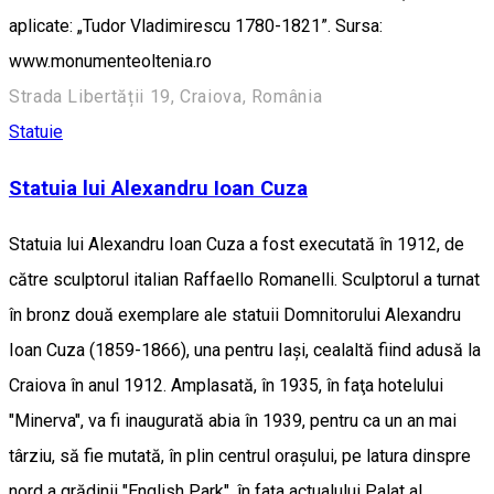
aplicate: „Tudor Vladimirescu 1780-1821”. Sursa:
www.monumenteoltenia.ro
Strada Libertății 19, Craiova, România
Statuie
Statuia lui Alexandru Ioan Cuza
Statuia lui Alexandru Ioan Cuza a fost executată în 1912, de
către sculptorul italian Raffaello Romanelli. Sculptorul a turnat
în bronz două exemplare ale statuii Domnitorului Alexandru
Ioan Cuza (1859-1866), una pentru Iaşi, cealaltă fiind adusă la
Craiova în anul 1912. Amplasată, în 1935, în faţa hotelului
"Minerva", va fi inaugurată abia în 1939, pentru ca un an mai
târziu, să fie mutată, în plin centrul oraşului, pe latura dinspre
nord a grădinii "English Park", în faţa actualului Palat al