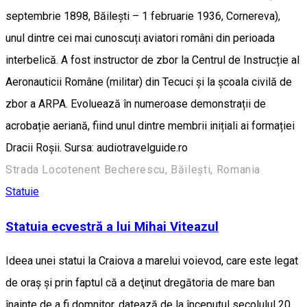
septembrie 1898, Băilești – 1 februarie 1936, Cornereva),
unul dintre cei mai cunoscuți aviatori români din perioada
interbelică. A fost instructor de zbor la Centrul de Instrucție al
Aeronauticii Române (militar) din Tecuci și la școala civilă de
zbor a ARPA. Evoluează în numeroase demonstrații de
acrobație aeriană, fiind unul dintre membrii inițiali ai formației
Dracii Roșii. Sursa: audiotravelguide.ro
Strada Locotenent Becherescu, Băilești, Romania
Statuie
Statuia ecvestră a lui Mihai Viteazul
Ideea unei statui la Craiova a marelui voievod, care este legat
de oraș şi prin faptul că a deţinut dregătoria de mare ban
înainte de a fi domnitor, datează de la începutul secolulul 20.