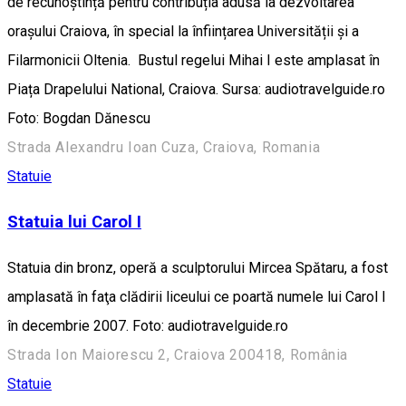
de recunoștință pentru contribuția adusă la dezvoltarea
orașului Craiova, în special la înființarea Universității și a
Filarmonicii Oltenia. Bustul regelui Mihai I este amplasat în
Piața Drapelului National, Craiova. Sursa: audiotravelguide.ro
Foto: Bogdan Dănescu
Strada Alexandru Ioan Cuza, Craiova, Romania
Statuie
Statuia lui Carol I
Statuia din bronz, operă a sculptorului Mircea Spătaru, a fost
amplasată în faţa clădirii liceului ce poartă numele lui Carol I
în decembrie 2007. Foto: audiotravelguide.ro
Strada Ion Maiorescu 2, Craiova 200418, România
Statuie