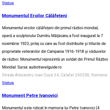
Statuie
Monumentul Eroilor Călăfețeni
Monumentul eroilor călăfețeni din primul război mondial,
operă a sculptorului Dumitru Măţăoanu a fost inaugurat la 7
noiembrie 1923, prilej cu care au fost distribuite şi titlurile de
proprietate veteranilor din Campania 1916-1918 şi văduvelor
de război. Monumentul reprezintă un soldat din Primul Război
Mondial. Sursa: audiotravelguide.ro
Strada Alexandru Ioan Cuza 34, Calafat 205200, Romania
Statuie
Monument Petre Ivanovici
Monumentul este ridicat în memoria lui Petre Ivanovici (4