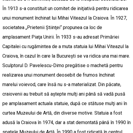
În 1913 s-a constituit un comitet de iniţiativă pentru ridicarea
unui monument închinat lui Mihai Viteazul la Craiova. În 1927,
societatea „Prietenii Ştiinţei“ propunea ca loc de
amplasament Piaţa Unirii. În 1933 s-au adresat Primăriei
Capitalei cu rugămintea de a muta statuia lui Mihai Viteazul la
Craiova, în cazul în care la Bucureşti se va ridica una mai mare.
Sculptorul D. Pavelescu-Dimo pregătise o machetă pentru
realizarea unui monument deosebit de frumos închinat
marelui voievod, care însă nu s-a materializat. Din păcate,
craiovenii au trebuit să aştepte mulţi ani până să vadă pusă
pe amplasament actuala statuie, după ce stătuse mulţi ani în
curtea Muzeului de Artă, din diverse motive. Statuia a fost
adusă la Craiova în 1974, dar a stat demontată până în 1990 în
spatele Muzeului de Artă. În 1990 a fost ridicată în centrul