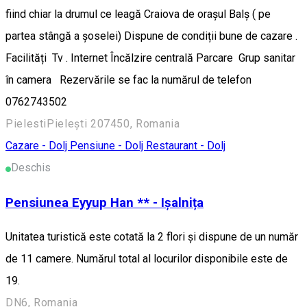
fiind chiar la drumul ce leagă Craiova de orașul Balș ( pe
partea stângă a șoselei) Dispune de condiții bune de cazare .
Facilități Tv . Internet Încălzire centrală Parcare Grup sanitar
în camera Rezervările se fac la numărul de telefon
0762743502
PielestiPielești 207450, Romania
Cazare - Dolj
Pensiune - Dolj
Restaurant - Dolj
Deschis
Pensiunea Eyyup Han ** - Ișalnița
Unitatea turistică este cotată la 2 flori și dispune de un număr
de 11 camere. Numărul total al locurilor disponibile este de
19.
DN6, Romania