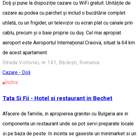
Dolj și pune la dispoziție cazare cu WiFi gratuit. Unitățile de
cazare au podea cu parchet și includ o bucătărie complet
utilată, cu un frigider, un televizor cu ecran plat cu canale prin
cablu, precum și o baie proprie cu duș. Cel mai apropiat
aeroport este Aeroportul Internațional Craiova, situat la 64 km
de acest apartament.
Strada Victoriei, nr 141, Băilești, Romania
Cazare - Dolj
Închis
Tata Si Fii - Hotel si restaurant in Bechet
Afacere de familie, in apropierea granitei cu Bulgaria are in
componenta un restaurant unde se pot servi preparate locale
si pe baza de peste. In incinta se gaseste un minimarket si un