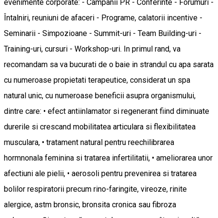
evenimente corporate: - Campanii PR - Conferinte - Forumuri -
Întalniri, reuniuni de afaceri - Programe, calatorii incentive -
Seminarii - Simpozioane - Summit-uri - Team Building-uri -
Training-uri, cursuri - Workshop-uri. In primul rand, va
recomandam sa va bucurati de o baie in strandul cu apa sarata
cu numeroase propietati terapeutice, considerat un spa
natural unic, cu numeroase beneficii asupra organismului,
dintre care: • efect antiinlamator si regenerant fiind diminuate
durerile si crescand mobilitatea articulara si flexibilitatea
musculara, • tratament natural pentru reechilibrarea
hormnonala feminina si tratarea infertilitatii, • ameliorarea unor
afectiuni ale pielii, • aerosoli pentru prevenirea si tratarea
bolilor respiratorii precum rino-faringite, vireoze, rinite
alergice, astm bronsic, bronsita cronica sau fibroza