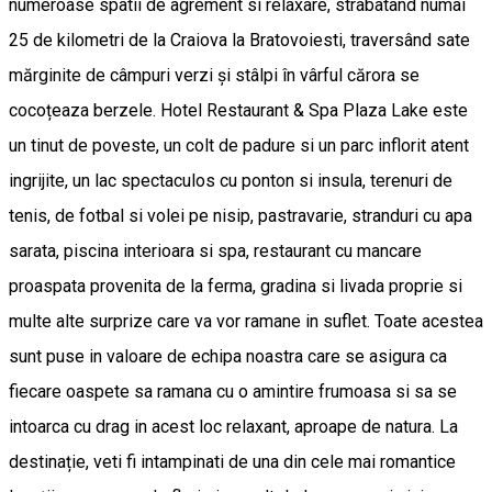
numeroase spatii de agrement si relaxare, strabatand numai
25 de kilometri de la Craiova la Bratovoiesti, traversând sate
mărginite de câmpuri verzi și stâlpi în vârful cărora se
cocoțeaza berzele. Hotel Restaurant & Spa Plaza Lake este
un tinut de poveste, un colt de padure si un parc inflorit atent
ingrijite, un lac spectaculos cu ponton si insula, terenuri de
tenis, de fotbal si volei pe nisip, pastravarie, stranduri cu apa
sarata, piscina interioara si spa, restaurant cu mancare
proaspata provenita de la ferma, gradina si livada proprie si
multe alte surprize care va vor ramane in suflet. Toate acestea
sunt puse in valoare de echipa noastra care se asigura ca
fiecare oaspete sa ramana cu o amintire frumoasa si sa se
intoarca cu drag in acest loc relaxant, aproape de natura. La
destinație, veti fi intampinati de una din cele mai romantice