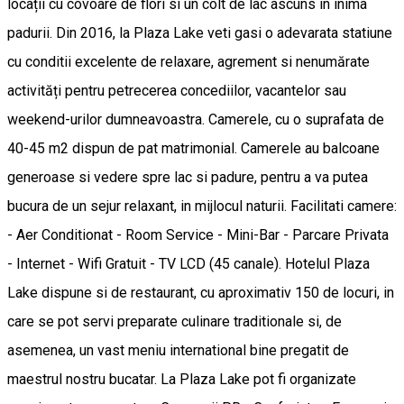
locații cu covoare de flori si un colt de lac ascuns in inima
padurii. Din 2016, la Plaza Lake veti gasi o adevarata statiune
cu conditii excelente de relaxare, agrement si nenumărate
activități pentru petrecerea concediilor, vacantelor sau
weekend-urilor dumneavoastra. Camerele, cu o suprafata de
40-45 m2 dispun de pat matrimonial. Camerele au balcoane
generoase si vedere spre lac si padure, pentru a va putea
bucura de un sejur relaxant, in mijlocul naturii. Facilitati camere:
- Aer Conditionat - Room Service - Mini-Bar - Parcare Privata
- Internet - Wifi Gratuit - TV LCD (45 canale). Hotelul Plaza
Lake dispune si de restaurant, cu aproximativ 150 de locuri, in
care se pot servi preparate culinare traditionale si, de
asemenea, un vast meniu international bine pregatit de
maestrul nostru bucatar. La Plaza Lake pot fi organizate