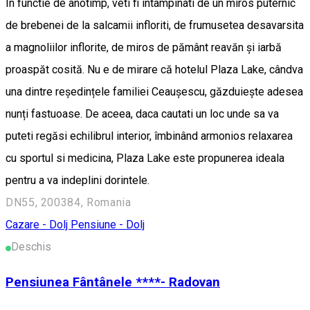
In functie de anotimp, veti fi intampinati de un miros puternic
de brebenei de la salcamii infloriti, de frumusetea desavarsita
a magnoliilor inflorite, de miros de pământ reavăn și iarbă
proaspăt cosită. Nu e de mirare că hotelul Plaza Lake, cândva
una dintre reședințele familiei Ceaușescu, găzduiește adesea
nunți fastuoase. De aceea, daca cautati un loc unde sa va
puteti regăsi echilibrul interior, îmbinând armonios relaxarea
cu sportul si medicina, Plaza Lake este propunerea ideala
pentru a va indeplini dorintele.
DN55, 200384, Romania
Cazare - Dolj
Pensiune - Dolj
Deschis
Pensiunea Fântânele ****- Radovan