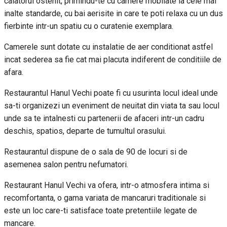
calatorul ostenit, primindu-te cu camere mobilate la cele mai
inalte standarde, cu bai aerisite in care te poti relaxa cu un dus
fierbinte intr-un spatiu cu o curatenie exemplara.
Camerele sunt dotate cu instalatie de aer conditionat astfel
incat sederea sa fie cat mai placuta indiferent de conditiile de
afara.
Restaurantul Hanul Vechi poate fi cu usurinta locul ideal unde
sa-ti organizezi un eveniment de neuitat din viata ta sau locul
unde sa te intalnesti cu partenerii de afaceri intr-un cadru
deschis, spatios, departe de tumultul orasului.
Restaurantul dispune de o sala de 90 de locuri si de
asemenea salon pentru nefumatori.
Restaurant Hanul Vechi va ofera, intr-o atmosfera intima si
recomfortanta, o gama variata de mancaruri traditionale si
este un loc care-ti satisface toate pretentiile legate de
mancare.