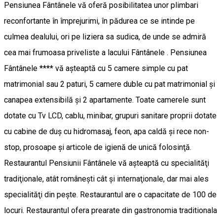
Pensiunea Fântânele vă oferă posibilitatea unor plimbari
reconfortante în împrejurimi, în pădurea ce se intinde pe
culmea dealului, ori pe liziera sa sudica, de unde se admiră
cea mai frumoasa priveliste a lacului Fântânele . Pensiunea
Fântânele **** vă aşteaptă cu 5 camere simple cu pat
matrimonial sau 2 paturi, 5 camere duble cu pat matrimonial şi
canapea extensibilă şi 2 apartamente. Toate camerele sunt
dotate cu Tv LCD, cablu, minibar, grupuri sanitare proprii dotate
cu cabine de duş cu hidromasaj, feon, apa caldă şi rece non-
stop, prosoape şi articole de igienă de unică folosinţă.
Restaurantul Pensiunii Fântânele vă aşteaptă cu specialităţi
tradiţionale, atât româneşti cât şi internaţionale, dar mai ales
specialităţi din peşte. Restaurantul are o capacitate de 100 de
locuri. Restaurantul ofera prearate din gastronomia traditionala