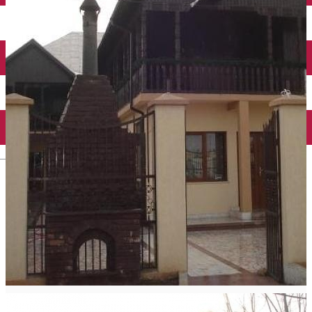
Închirieri auto
Închirieri biciclete
Taxi
Încărcare vehicule electrice
English