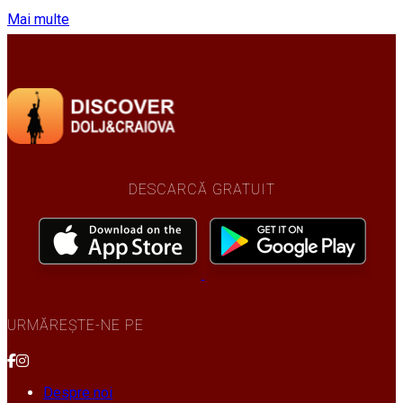
Mai multe
DESCARCĂ GRATUIT
URMĂREȘTE-NE PE
Despre noi