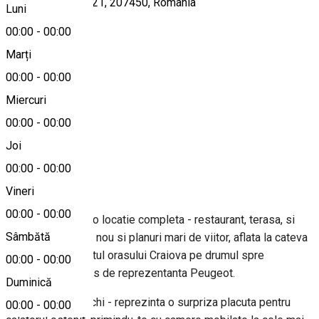
Calea București 121, 207450, Romania
Luni
00:00
-
00:00
Marți
Hartă
00:00
-
00:00
Miercuri
00:00
-
00:00
0744 562 920
Joi
00:00
-
00:00
Despre
Vineri
00:00
-
00:00
Hanul Vechi este o locatie completa - restaurant, terasa, si
Sâmbătă
hotel - cu un suflu nou si planuri mari de viitor, aflata la cateva
minute de zgomotul orasului Craiova pe drumul spre
00:00
-
00:00
Bucuresti vis-a-vis de reprezentanta Peugeot.
Duminică
Motelul Hanul Vechi - reprezinta o surpriza placuta pentru
00:00
-
00:00