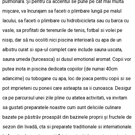
pulmonara. Și pentru că accentul se pune pe cât mai multă
mișcare, va încurajam sa faceti o plimbare lungă pe malul
lacului, sa faceti o plimbare cu hidrobicicleta sau cu barca cu
vasle, sa profitati de terenurile de tenis, fotbal si volei pe
nisip, dar să nu ocoliti nici piscina interioară cu apa de un
albstru curat si spa-ul complet care include sauna uscata,
sauna umeda (turceasca) si dusul emotional aromat. Copii vor
putea inota in piscina dedicata copiilor (de numai 40cm
adancime) cu tobogane cu apa, loc de joaca pentru copii si se
pot imprieteni cu poneii care asteapta sa ii cunoasca. Desigur
ca pe parcursul unei zile pline cu atatea activitati, va invitam
sa gustati preparatele noastre cum sunt deliciile culinare
bazate pe păstrăv proaspăt din bazinele proprii și fructele de
sezon din livadă, cta si preparate traditionale si internationale.