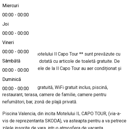
Miercuri
00:00
-
00:00
0251 406 685
Joi
00:00
-
00:00
Despre
Vineri
00:00
-
00:00
Toate camerele motelului Il Capo Tour ** sunt prevăzute cu
Sâmbătă
TV și baie privată, dotată cu articole de toaletă gratuite. De
asemenea, camerele de la Il Capo Tour au aer condiționat și
00:00
-
00:00
birou.
Duminică
Facilitati: parcare gratuită, WiFi gratuit inclus, piscină,
00:00
-
00:00
restaurant, terasa, camere de familie, camere pentru
nefumători, bar, zonă de plajă privată.
Piscina Valencia, din incita Motelului IL CAPO TOUR, (via-a-
vis de reprezentanta SKODA), va asteapta pentru a va petrece
zilele insorite de vara, intr-o atmosfera de vacanta.