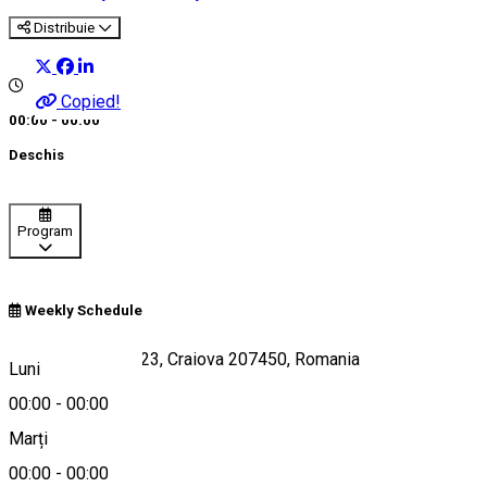
Distribuie
Copied!
00:00 - 00:00
Deschis
Program
Weekly Schedule
Calea București 123, Craiova 207450, Romania
Luni
00:00
-
00:00
Marți
Hartă
00:00
-
00:00