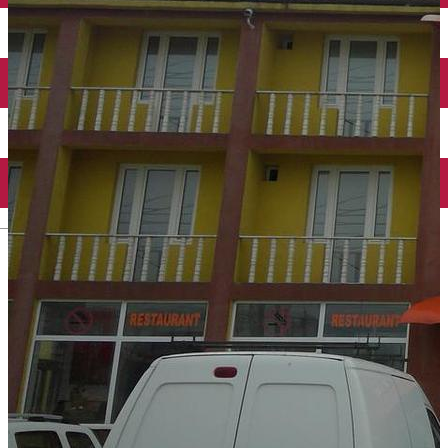
Închirieri auto
Închirieri biciclete
Taxi
Încărcare vehicule electrice
English