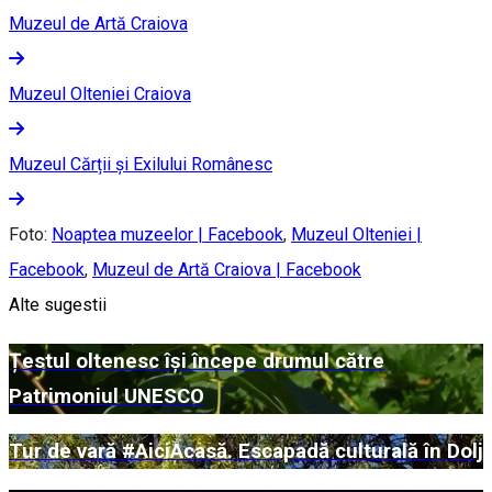
Muzeul de Artă Craiova
Muzeul Olteniei Craiova
Muzeul Cărții și Exilului Românesc
Foto:
Noaptea muzeelor | Facebook
,
Muzeul Olteniei |
Facebook
,
Muzeul de Artă Craiova | Facebook
Alte sugestii
Țestul oltenesc își începe drumul către
Patrimoniul UNESCO
Tur de vară #AiciAcasă. Escapadă culturală în Dolj