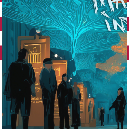
Închirieri auto
Închirieri biciclete
Taxi
Încărcare vehicule electrice
English