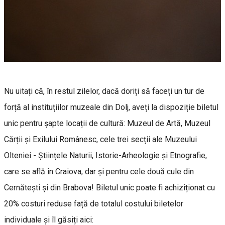
Nu uitați că, în restul zilelor, dacă doriți să faceți un tur de
forță al instituțiilor muzeale din Dolj, aveți la dispoziție biletul
unic pentru șapte locații de cultură: Muzeul de Artă, Muzeul
Cărții și Exilului Românesc, cele trei secții ale Muzeului
Olteniei - Științele Naturii, Istorie-Arheologie și Etnografie,
care se află în Craiova, dar și pentru cele două cule din
Cernătești și din Brabova! Biletul unic poate fi achiziționat cu
20% costuri reduse față de totalul costului biletelor
individuale și îl găsiți aici: