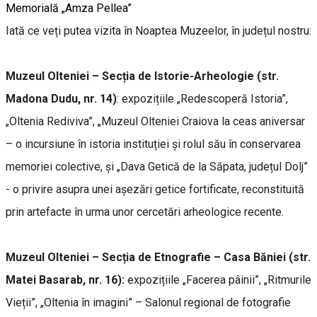
Memorială „Amza Pellea”
Iată ce veți putea vizita în Noaptea Muzeelor, în județul nostru:
Muzeul Olteniei – Secția de Istorie-Arheologie (str.
Madona Dudu, nr. 14)
: expozițiile „Redescoperă Istoria”,
„Oltenia Rediviva”, „Muzeul Olteniei Craiova la ceas aniversar
– o incursiune în istoria instituției și rolul său în conservarea
memoriei colective, și „Dava Getică de la Săpata, județul Dolj”
- o privire asupra unei așezări getice fortificate, reconstituită
prin artefacte în urma unor cercetări arheologice recente.
Muzeul Olteniei – Secția de Etnografie – Casa Băniei (str.
Matei Basarab, nr. 16):
expozițiile „Facerea pâinii”, „Ritmurile
Vieții”, „Oltenia în imagini” – Salonul regional de fotografie