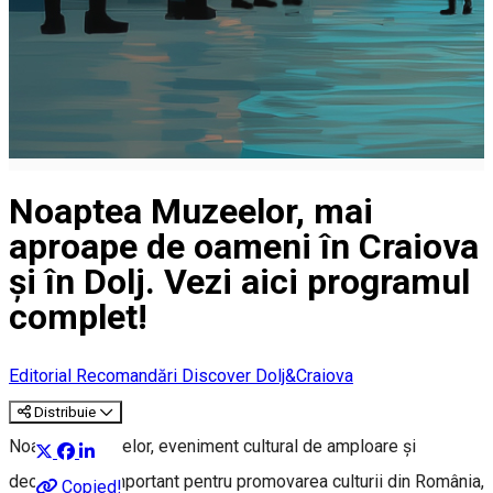
Noaptea Muzeelor, mai
aproape de oameni în Craiova
și în Dolj. Vezi aici programul
complet!
Editorial
Recomandări Discover Dolj&Craiova
Distribuie
Noaptea Muzeelor, eveniment cultural de amploare și
deosebit de important pentru promovarea culturii din România,
Copied!