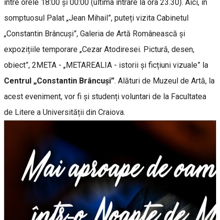
între orele 18:00 și 00:00 (ultima intrare la ora 23.30). Aici, în
somptuosul Palat „Jean Mihail”, puteți vizita Cabinetul
„Constantin Brâncuși”, Galeria de Artă Românească și
expozițiile temporare „Cezar Atodiresei. Pictură, desen,
obiect”, 2META - „METAREALIA - istorii și ficțiuni vizuale” la
Centrul „Constantin Brâncuși”
. Alături de Muzeul de Artă, la
acest eveniment, vor fi și studenți voluntari de la Facultatea
de Litere a Universității din Craiova.