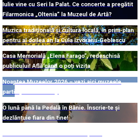
Iulie vine cu Seri la Palat. Ce concerte a pregătit
Filarmonica „Oltenia” la Muzeul de Artă?
Muzica tradițională și cultura locală, în prim-plan
pentru al doilea an la Cula Izvoranu-Geblescu
Casa Memorială „Elena Farago”, redeschisă
publicului! Află când o poți vizita
Noaptea Muzeelor 2026 – vezi aici muzeele
participante din Dolj!
O lună până la Pedală în Bănie. Înscrie-te și
dezlănțuie fiara din tine!
#WillMatters. Festivalul Internațional