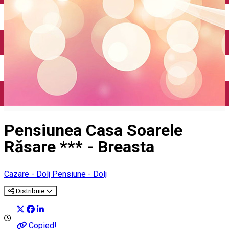
Închirieri auto
Închirieri biciclete
Taxi
Încărcare vehicule electrice
English
Pensiunea Casa Soarele
Răsare *** - Breasta
Cazare - Dolj
Pensiune - Dolj
Distribuie
Copied!