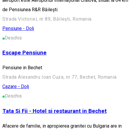
aeroport este Aeroportul Internațional Craiova, situat la 64 km
de Pensiunea R&R Băilești.
Strada Victoriei, nr 89, Băilești, Romania
Pensiune - Dolj
Deschis
Escape Pensiune
Pensiune in Bechet
Strada Alexandru Ioan Cuza, nr 77, Bechet, Romania
Cazare - Dolj
Deschis
Tata Si Fii - Hotel si restaurant in Bechet
Afacere de familie, in apropierea granitei cu Bulgaria are in