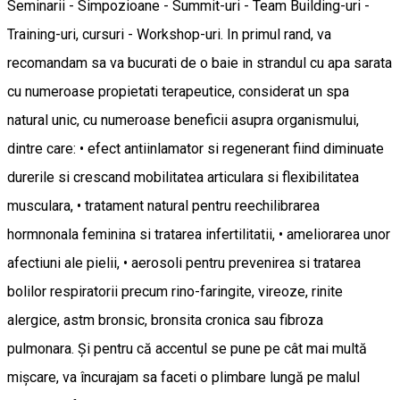
Seminarii - Simpozioane - Summit-uri - Team Building-uri -
Training-uri, cursuri - Workshop-uri. In primul rand, va
recomandam sa va bucurati de o baie in strandul cu apa sarata
cu numeroase propietati terapeutice, considerat un spa
natural unic, cu numeroase beneficii asupra organismului,
dintre care: • efect antiinlamator si regenerant fiind diminuate
durerile si crescand mobilitatea articulara si flexibilitatea
musculara, • tratament natural pentru reechilibrarea
hormnonala feminina si tratarea infertilitatii, • ameliorarea unor
afectiuni ale pielii, • aerosoli pentru prevenirea si tratarea
bolilor respiratorii precum rino-faringite, vireoze, rinite
alergice, astm bronsic, bronsita cronica sau fibroza
pulmonara. Și pentru că accentul se pune pe cât mai multă
mișcare, va încurajam sa faceti o plimbare lungă pe malul