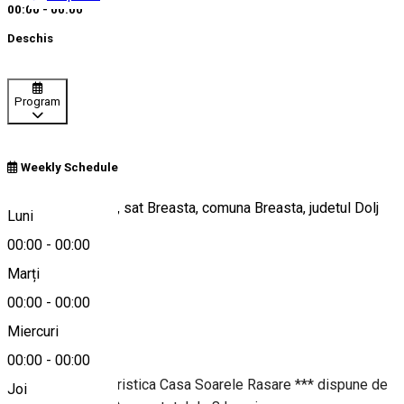
00:00 - 00:00
Deschis
Program
Weekly Schedule
str Italienilor, nr. 3, sat Breasta, comuna Breasta, judetul Dolj
Luni
00:00
-
00:00
Marți
Hartă
00:00
-
00:00
Despre
Miercuri
00:00
-
00:00
Pensiunea agroturistica Casa Soarele Rasare *** dispune de
Joi