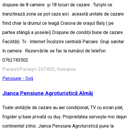
dispune de 8 camere și 18 locuri de cazare . Turiștii ce
tranzitează zona se pot caza aici . această unitate de cazare
fiind chiar la drumul ce leagă Craiova de orașul Balș ( pe
partea stângă a șoselei) Dispune de condiții bune de cazare .
Facilități Tv . Internet Încălzire centrală Parcare Grup sanitar
în camera Rezervările se fac la numărul de telefon
0762743502
PielestiPielești 207450, Romania
Pensiune - Dolj
Jianca Pensiune Agroturistică Almăj
Toate unitățile de cazare au aer condiționat, TV cu ecran plat,
frigider și baie privată cu duș. Proprietatea servește mic dejun
continental zilnic. Jianca Pensiune Agroturistică pune la