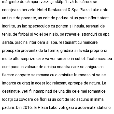
mărginite de câmpuri verzi și stâlpi în vârful cărora se
cocoțeaza berzele. Hotel Restaurant & Spa Plaza Lake este
un tinut de poveste, un colt de padure si un parc inflorit atent
ingrijite, un lac spectaculos cu ponton si insula, terenuri de
tenis, de fotbal si volei pe nisip, pastravarie, stranduri cu apa
sarata, piscina interioara si spa, restaurant cu mancare
proaspata provenita de la ferma, gradina si livada proprie si
multe alte surprize care va vor ramane in suflet. Toate acestea
sunt puse in valoare de echipa noastra care se asigura ca
fiecare oaspete sa ramana cu o amintire frumoasa si sa se
intoarca cu drag in acest loc relaxant, aproape de natura. La
destinație, veti fi intampinati de una din cele mai romantice
locații cu covoare de flori si un colt de lac ascuns in inima
padurii. Din 2016, la Plaza Lake veti gasi o adevarata statiune