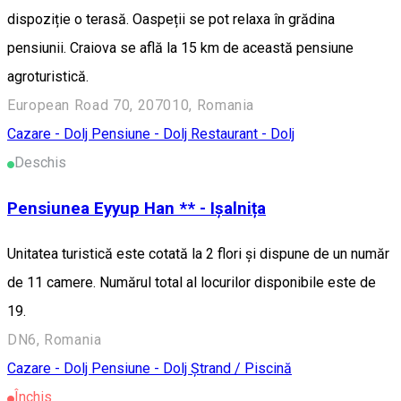
dispoziție o terasă. Oaspeții se pot relaxa în grădina
pensiunii. Craiova se află la 15 km de această pensiune
agroturistică.
European Road 70, 207010, Romania
Cazare - Dolj
Pensiune - Dolj
Restaurant - Dolj
Deschis
Pensiunea Eyyup Han ** - Ișalnița
Unitatea turistică este cotată la 2 flori și dispune de un număr
de 11 camere. Numărul total al locurilor disponibile este de
19.
DN6, Romania
Cazare - Dolj
Pensiune - Dolj
Ștrand / Piscină
Închis