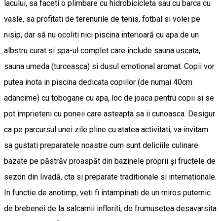
lacului, sa faceti o plimbare cu hidrobicicleta sau cu barca cu
vasle, sa profitati de terenurile de tenis, fotbal si volei pe
nisip, dar să nu ocoliti nici piscina interioară cu apa de un
albstru curat si spa-ul complet care include sauna uscata,
sauna umeda (turceasca) si dusul emotional aromat. Copii vor
putea inota in piscina dedicata copiilor (de numai 40cm
adancime) cu tobogane cu apa, loc de joaca pentru copii si se
pot imprieteni cu poneii care asteapta sa ii cunoasca. Desigur
ca pe parcursul unei zile pline cu atatea activitati, va invitam
sa gustati preparatele noastre cum sunt deliciile culinare
bazate pe păstrăv proaspăt din bazinele proprii și fructele de
sezon din livadă, cta si preparate traditionale si internationale.
In functie de anotimp, veti fi intampinati de un miros puternic
de brebenei de la salcamii infloriti, de frumusetea desavarsita