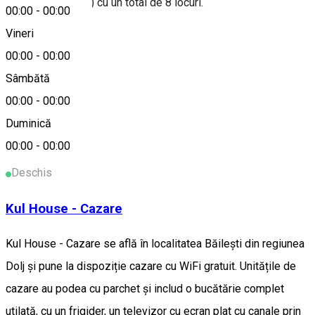
4 camere ( spatii ) cu un total de 8 locuri.
00:00
-
00:00
Vineri
Nr. stele
00:00
-
00:00
Sâmbătă
3 margarete
00:00
-
00:00
Alte sugestii
Duminică
00:00
-
00:00
Cazare - Dolj
Deschis
Kul House - Cazare
Kul House - Cazare se află în localitatea Băileşti din regiunea
Dolj și pune la dispoziție cazare cu WiFi gratuit. Unitățile de
cazare au podea cu parchet și includ o bucătărie complet
utilată, cu un frigider, un televizor cu ecran plat cu canale prin