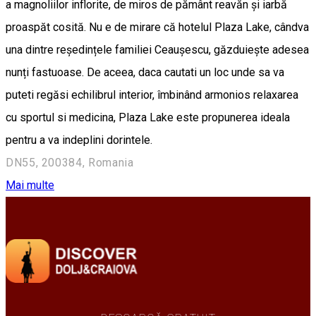
a magnoliilor inflorite, de miros de pământ reavăn și iarbă
proaspăt cosită. Nu e de mirare că hotelul Plaza Lake, cândva
una dintre reședințele familiei Ceaușescu, găzduiește adesea
nunți fastuoase. De aceea, daca cautati un loc unde sa va
puteti regăsi echilibrul interior, îmbinând armonios relaxarea
cu sportul si medicina, Plaza Lake este propunerea ideala
pentru a va indeplini dorintele.
DN55, 200384, Romania
Mai multe