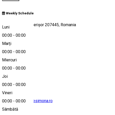
Weekly Schedule
Aleea 1 Florilor, Perișor 207445, Romania
Luni
00:00
-
00:00
Marți
Hartă
00:00
-
00:00
Miercuri
00:00
-
00:00
0752207876
Joi
00:00
-
00:00
Vineri
contact@pensiunesimona.ro
00:00
-
00:00
Sâmbătă