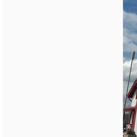
Închirieri auto
Închirieri biciclete
Taxi
Încărcare vehicule electrice
English