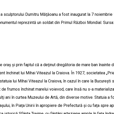
sculptorului Dumitru Măţăoanu a fost inaugurat la 7 noiembrie 1923
numentul reprezintă un soldat din Primul Război Mondial. Sursa:
e oraș şi prin faptul că a deţinut dregătoria de mare ban înainte d
nt închinat lui Mihai Viteazul la Craiova. În 1927, societatea „Pri
atuia lui Mihai Viteazul la Craiova, în cazul în care la Bucureşt
 frumos închinat marelui voievod, care însă nu s-a materializat.
 ani în curtea Muzeului de Artă, din diverse motive. Statuia a f
așului, în Piața Unirii în apropiere de Prefectură și cu fața spre 
ca istorică Sfânta Treime, cu fântâni arteziene ample în fața îndre