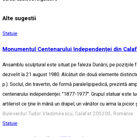
Alte sugestii
Statuie
Monumentul Centenarului Independenței din Calaf
Ansamblu sculptural este situat pe faleza Dunării, pe poziţiile fo
dezvelit la 21 august 1980. Alcătuit din două elemente distincte
p.). Soclul, din travertin, de formă paralelipipedică, prezintă am
centenarului independenţei: "1877-1977". Grupul statuar este lucr
artilerist ce ţine în mână un drapel, un vânător cu arma la picio
Bulevardul Tudor Vladimirescu, Calafat 205200, România
Statuie