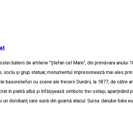
at
stei baterii de artilerie "Ştefan cel Mare", din primăvara anului 1
, soclu şi grup statuar, monumentul impresionează mai ales prin î
ple basoreliefuri cu scene ale trecerii Dunării, la 1877, de către 
at în piatră albă şi înfăţişează simbolic trei ostaşi, aparţinând 
r şi un dorobanţ care sună din goarnă atacul. Sursa: danube-bike.eu