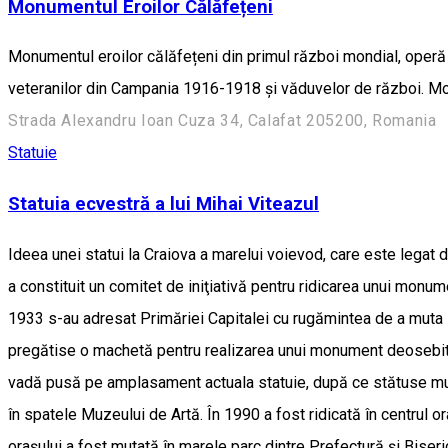
Monumentul Eroilor Călăfețeni
Monumentul eroilor călăfețeni din primul război mondial, operă a 
veteranilor din Campania 1916-1918 şi văduvelor de război. Mo
Strada Alexandru Ioan Cuza 34, Calafat 205200, Romania
Statuie
Statuia ecvestră a lui Mihai Viteazul
Ideea unei statui la Craiova a marelui voievod, care este legat d
a constituit un comitet de iniţiativă pentru ridicarea unui monume
1933 s-au adresat Primăriei Capitalei cu rugămintea de a muta st
pregătise o machetă pentru realizarea unui monument deosebit de
vadă pusă pe amplasament actuala statuie, după ce stătuse mulţi
în spatele Muzeului de Artă. În 1990 a fost ridicată în centrul or
orașului a fost mutată în marele parc dintre Prefectură și Biseri