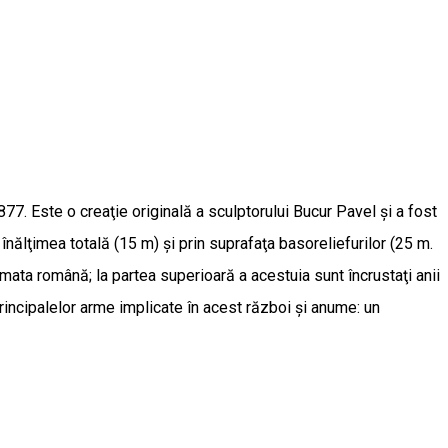
877. Este o creaţie originală a sculptorului Bucur Pavel şi a fost
nălţimea totală (15 m) şi prin suprafaţa basoreliefurilor (25 m.
armata română; la partea superioară a acestuia sunt încrustaţi anii
principalelor arme implicate în acest război şi anume: un