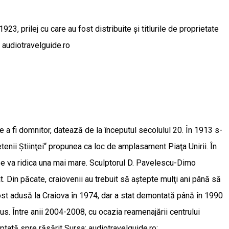
, prilej cu care au fost distribuite şi titlurile de proprietate
 audiotravelguide.ro
e a fi domnitor, datează de la începutul secolulul 20. În 1913 s-
etenii Ştiinţei“ propunea ca loc de amplasament Piaţa Unirii. În
i se va ridica una mai mare. Sculptorul D. Pavelescu-Dimo
 Din păcate, craiovenii au trebuit să aştepte mulţi ani până să
ost adusă la Craiova în 1974, dar a stat demontată până în 1990
apus. Între anii 2004-2008, cu ocazia reamenajării centrului
ptată spre răsărit Sursa: audiotravelguide.ro;