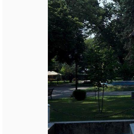
Închirieri auto
Închirieri biciclete
Taxi
Încărcare vehicule electrice
English