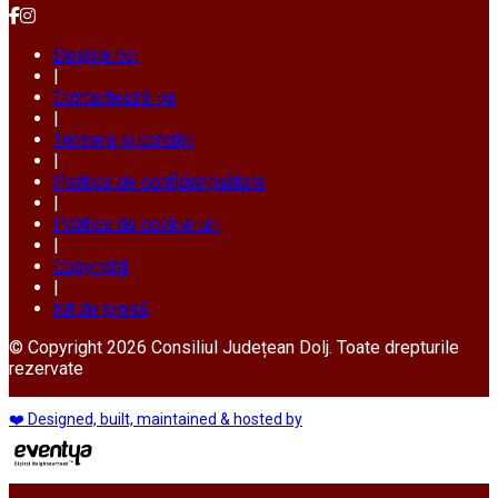
Despre noi
|
Contactează-ne
|
Termeni și condiții
|
Politica de confidențialitate
|
Politica de cookie-uri
|
Copyright
|
Kit de presă
© Copyright 2026 Consiliul Județean Dolj. Toate drepturile
rezervate
❤️ Designed, built, maintained & hosted by