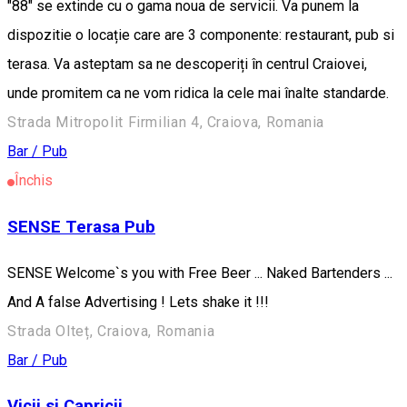
"88" se extinde cu o gama noua de servicii. Va punem la
dispozitie o locație care are 3 componente: restaurant, pub si
terasa. Va asteptam sa ne descoperiți în centrul Craiovei,
unde promitem ca ne vom ridica la cele mai înalte standarde.
Strada Mitropolit Firmilian 4, Craiova, Romania
Bar / Pub
Închis
SENSE Terasa Pub
SENSE Welcome`s you with Free Beer ... Naked Bartenders ...
And A false Advertising ! Lets shake it !!!
Strada Olteț, Craiova, Romania
Bar / Pub
Vicii si Capricii