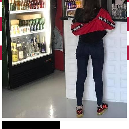
Închirieri auto
Închirieri biciclete
Taxi
Încărcare vehicule electrice
English