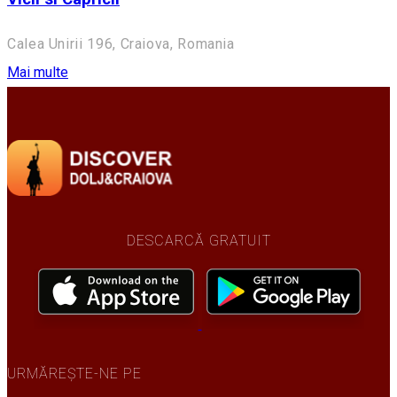
Calea Unirii 196, Craiova, Romania
Mai multe
DESCARCĂ GRATUIT
URMĂREȘTE-NE PE