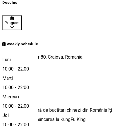
Deschis
Program
Weekly Schedule
Calea București, nr 80, Craiova, Romania
Luni
10:00
-
22:00
Marți
Hartă
10:00
-
22:00
Despre
Miercuri
10:00
-
22:00
ea mai mare echipă de bucătari chinezi din România îți
Joi
prepară cu drag mâncarea la KungFu King.
10:00
-
22:00