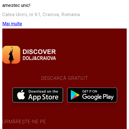
amestec unic!
Calea Unirii, nr 61, Craiova, Romania
Mai multe
DESCARCĂ GRATUIT
URMĂREȘTE-NE PE