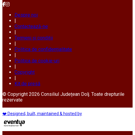
Despre noi
|
Contactează-ne
|
Termeni și condiții
|
Politica de confidențialitate
|
Politica de cookie-uri
|
Copyright
|
Kit de presă
© Copyright 2026 Consiliul Județean Dolj. Toate drepturile
rezervate
❤️ Designed, built, maintained & hosted by