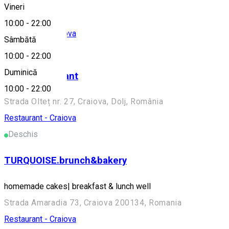
Alte sugestii
Vineri
10:00
-
22:00
Restaurant - Craiova
Sâmbătă
Deschis
10:00
-
22:00
Duminică
Voga Restaurant
10:00
-
22:00
Strada Olteț nr. 27, Craiova, Dolj, România
Restaurant - Craiova
Deschis
TURQUOISE.brunch&bakery
homemade cakes| breakfast & lunch well
Strada Amaradia 73, Craiova 200134, Romania
Restaurant - Craiova