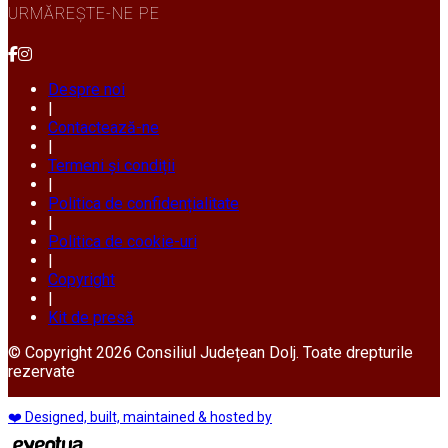
URMĂREȘTE-NE PE
Despre noi
|
Contactează-ne
|
Termeni și condiții
|
Politica de confidențialitate
|
Politica de cookie-uri
|
Copyright
|
Kit de presă
© Copyright 2026 Consiliul Județean Dolj. Toate drepturile
rezervate
❤️ Designed, built, maintained & hosted by