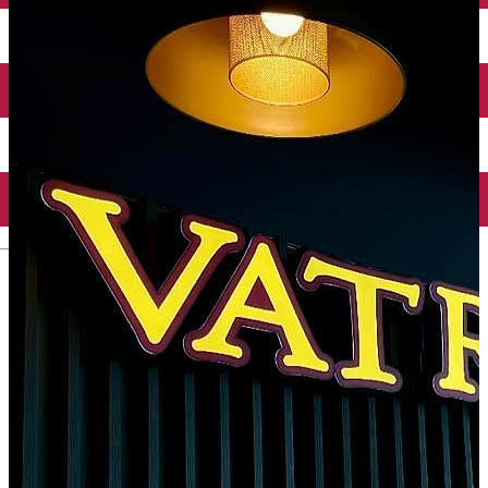
Închirieri auto
Închirieri biciclete
Taxi
Încărcare vehicule electrice
English