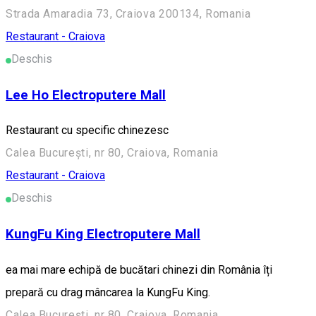
Strada Amaradia 73, Craiova 200134, Romania
Restaurant - Craiova
Deschis
Lee Ho Electroputere Mall
Restaurant cu specific chinezesc
Calea București, nr 80, Craiova, Romania
Restaurant - Craiova
Deschis
KungFu King Electroputere Mall
ea mai mare echipă de bucătari chinezi din România îți
prepară cu drag mâncarea la KungFu King.
Calea București, nr 80, Craiova, Romania