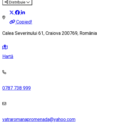
Distribuie
Copied!
Calea Severinului 61, Craiova 200769, România
Hartă
0787 738 999
vatraromanapromenada@yahoo.com