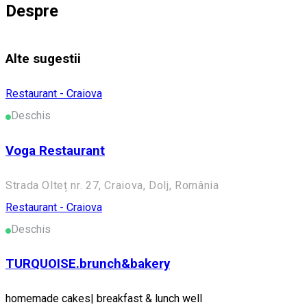
Despre
Alte sugestii
Restaurant - Craiova
Deschis
Voga Restaurant
Strada Olteț nr. 27, Craiova, Dolj, România
Restaurant - Craiova
Deschis
TURQUOISE.brunch&bakery
homemade cakes| breakfast & lunch well