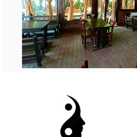
Închirieri auto
Închirieri biciclete
Taxi
Încărcare vehicule electrice
English