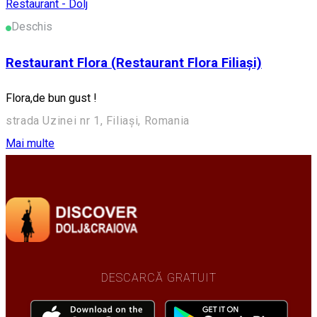
Restaurant - Dolj
Deschis
Restaurant Flora (Restaurant Flora Filiași)
Flora,de bun gust !
strada Uzinei nr 1, Filiași, Romania
Mai multe
DESCARCĂ GRATUIT