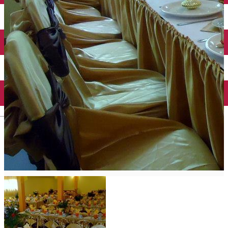
Închirieri auto
Închirieri biciclete
Taxi
Încărcare vehicule electrice
English