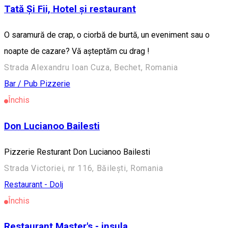
Tată Și Fii, Hotel și restaurant
O saramură de crap, o ciorbă de burtă, un eveniment sau o
noapte de cazare? Vă așteptăm cu drag !
Strada Alexandru Ioan Cuza, Bechet, Romania
Bar / Pub
Pizzerie
Închis
Don Lucianoo Bailesti
Pizzerie Resturant Don Lucianoo Bailesti
Strada Victoriei, nr 116, Băilești, Romania
Restaurant - Dolj
Închis
Restaurant Master's - insula