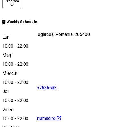
Program
Weekly Schedule
Str. Crinului, nr.4, Segarcea, Romania, 205400
Luni
10:00
-
22:00
Marți
Hartă
10:00
-
22:00
Miercuri
10:00
-
22:00
0735341963
•
0757636633
Joi
10:00
-
22:00
Vineri
http://restaurant.crismad.ro
10:00
-
22:00