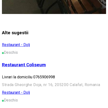
Alte sugestii
Restaurant - Dolj
Deschis
Restaurant Coliseum
Livrari la domiciliu 0765906998
Strada Gheorghe Doja, nr 16, 205200 Calafat, Romania
Restaurant - Dolj
Deschis