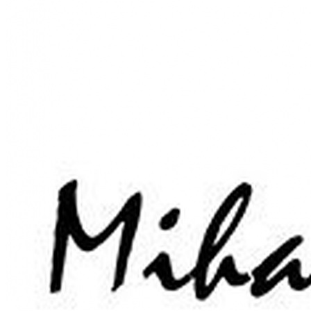
Închirieri auto
Închirieri biciclete
Taxi
Încărcare vehicule electrice
English