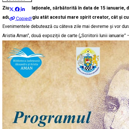
Ziua Culturii Naționale, sărbătorită în data de 15 ianuarie,
aducă un omagiu atât acestui mare spirit creator, cât și cu
Copied!
Evenimentele debutează cu câteva zile mai devreme și vor dura
Aristia Aman”, două expoziții de carte („Scriitorii lunii ianuarie