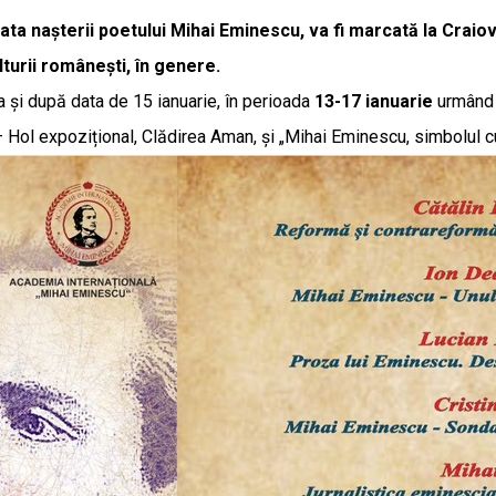
 data nașterii poetului Mihai Eminescu, va fi marcată la Craio
lturii românești, în genere.
 și după data de 15 ianuarie, în perioada
13-17 ianuarie
urmând 
” – Hol expozițional, Clădirea Aman, și „Mihai Eminescu, simbolul cu