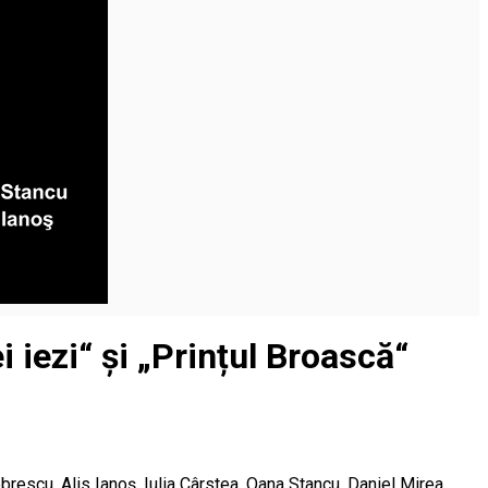
 iezi“ și „Prințul Broască“
brescu, Alis Ianoș, Iulia Cârstea, Oana Stancu, Daniel Mirea,