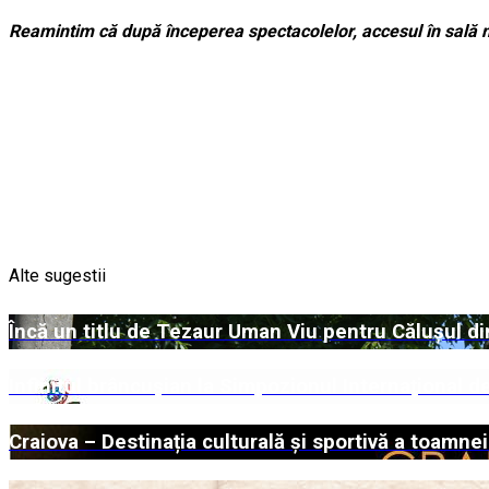
Reamintim că după începerea spectacolelor, accesul în sală n
Alte sugestii
Încă un titlu de Tezaur Uman Viu pentru Călușul di
Infinitul brâncușian la Simpozionul Internațional d
Craiova – Destinația culturală și sportivă a toamne