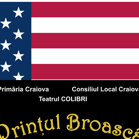
e „De-a capra cu trei iezi“ și „Prințul Broască“