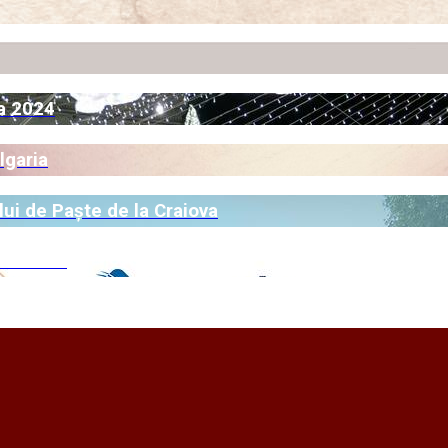
va 2024
lgaria
ui de Paște de la Craiova
Românesc