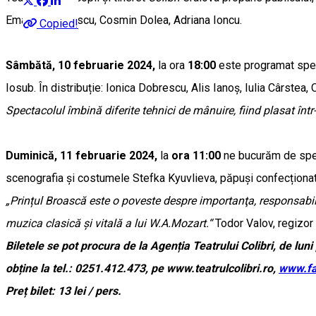
Emanuel Popescu, Cosmin Dolea, Adriana Ioncu.
Copied!
Sâmbătă, 10 februarie 2024,
la ora
18:00
este programat spe
Iosub. În distribuție: Ionica Dobrescu, Alis Ianoș, Iulia Cârste
Spectacolul îmbină diferite tehnici de mânuire, fiind plasat înt
Duminică, 11 februarie 2024,
la
ora 11:00
ne bucurăm de spe
scenografia și costumele Stefka Kyuvlieva, păpuși confecționate
„Prințul Broască este o poveste despre importanţa, responsabili
muzica clasică şi vitală a lui W.A.Mozart.“
Todor Valov, regizor
Biletele se pot procura de la Agenția Teatrului Colibri, de lu
obține la tel.: 0251.412.473, pe www.teatrulcolibri.ro,
www.fa
Preț bilet: 13 lei / pers.