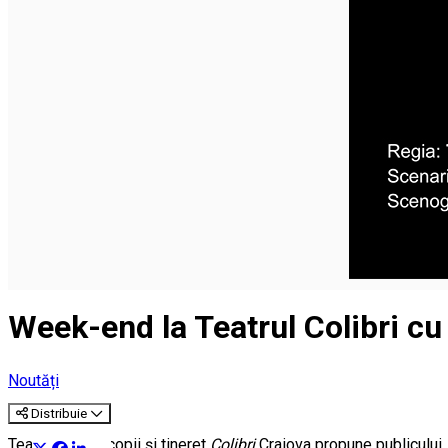
Week-end la Teatrul Colibri cu 
Noutăți
Distribuie
Teatrul pentru copii și tineret
Colibri
Craiova propune publicului,