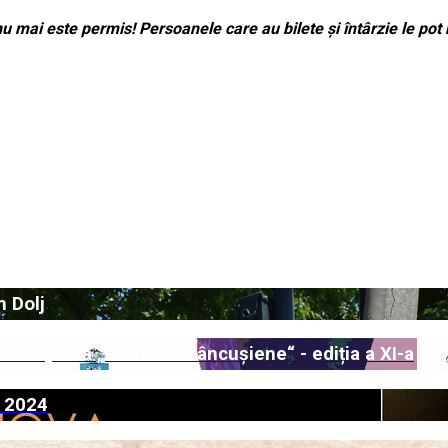
u mai este permis! Persoanele care au bilete și întârzie le po
n Dolj
e Sculptură „Drumuri brâncușiene“ - ediția a XI-a
i 2024