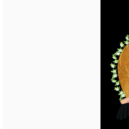
Închirieri auto
Închirieri biciclete
Taxi
Încărcare vehicule electrice
English