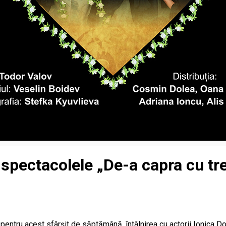
spectacolele „De-a capra cu trei
 pentru acest sfârșit de săptămână, întâlnirea cu actorii Ionica Do