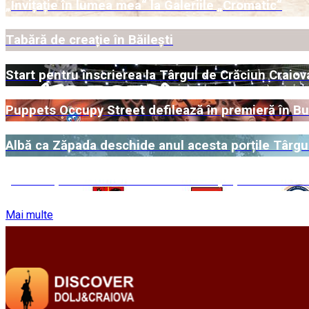
„Invițație în lumea mea“ la Galeriile „Cromatic“
Tabără de creație în Băilești
Start pentru înscrierea la Târgul de Crăciun Craio
Puppets Occupy Street defilează în premieră în Bu
Albă ca Zăpada deschide anul acesta porțile Târgul
„Brâncușiana Junior“ la Muzeul Cărții și Exilului 
Mai multe