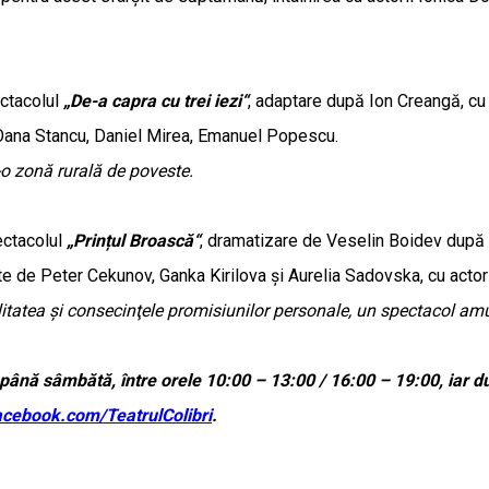
ctacolul
„De-a capra cu trei iezi“
, adaptare după Ion Creangă, cu
a, Oana Stancu, Daniel Mirea, Emanuel Popescu.
r-o zonă rurală de poveste.
ctacolul
„Prințul Broască“
, dramatizare de Veselin Boidev după F
 de Peter Cekunov, Ganka Kirilova și Aurelia Sadovska, cu actori
tatea şi consecinţele promisiunilor personale, un spectacol amuz
ni până sâmbătă, între orele 10:00 – 13:00 / 16:00 – 19:00, iar 
cebook.com/TeatrulColibri
.