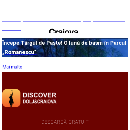
#WillMatters. Festivalul Internațional
Shakespeare vine cu încă o ediție spectaculoasă
în 2026
Începe Târgul de Paște! O lună de basm în Parcul
„Romanescu”
Mai multe
DESCARCĂ GRATUIT