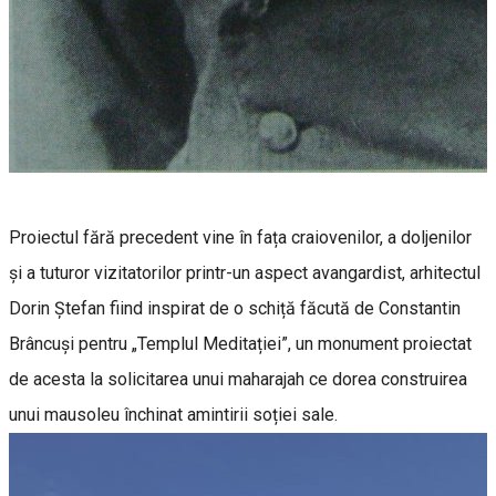
Proiectul fără precedent vine în fața craiovenilor, a doljenilor
și a tuturor vizitatorilor printr-un aspect avangardist, arhitectul
Dorin Ștefan fiind inspirat de o schiță făcută de Constantin
Brâncuși pentru „Templul Meditației”, un monument proiectat
de acesta la solicitarea unui maharajah ce dorea construirea
unui mausoleu închinat amintirii soției sale.