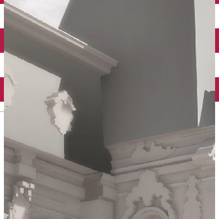
Închirieri auto
Închirieri biciclete
Taxi
Încărcare vehicule electrice
English