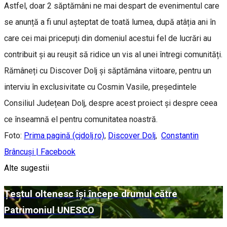
Astfel, doar 2 săptămâni ne mai despart de evenimentul care
se anunță a fi unul așteptat de toată lumea, după atâția ani în
care cei mai pricepuți din domeniul acestui fel de lucrări au
contribuit și au reușit să ridice un vis al unei întregi comunități.
Rămâneți cu Discover Dolj și săptămâna viitoare, pentru un
interviu în exclusivitate cu Cosmin Vasile, președintele
Consiliul Județean Dolj, despre acest proiect și despre ceea
ce înseamnă el pentru comunitatea noastră.
Foto:
Prima pagină (cjdolj.ro)
,
Discover Dolj
,
Constantin
Brâncuși | Facebook
Alte sugestii
Țestul oltenesc își începe drumul către
Patrimoniul UNESCO