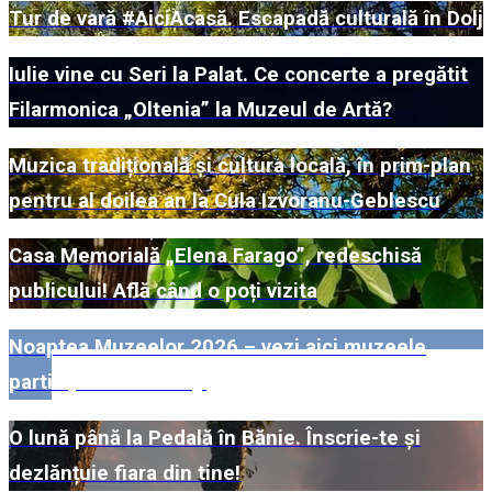
Tur de vară #AiciAcasă. Escapadă culturală în Dolj
Iulie vine cu Seri la Palat. Ce concerte a pregătit
Filarmonica „Oltenia” la Muzeul de Artă?
Muzica tradițională și cultura locală, în prim-plan
pentru al doilea an la Cula Izvoranu-Geblescu
Casa Memorială „Elena Farago”, redeschisă
publicului! Află când o poți vizita
Noaptea Muzeelor 2026 – vezi aici muzeele
participante din Dolj!
O lună până la Pedală în Bănie. Înscrie-te și
dezlănțuie fiara din tine!