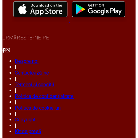
URMĂREȘTE-NE PE
Despre noi
|
Contactează-ne
|
Termeni și condiții
|
Politica de confidențialitate
|
Politica de cookie-uri
|
Copyright
|
Kit de presă