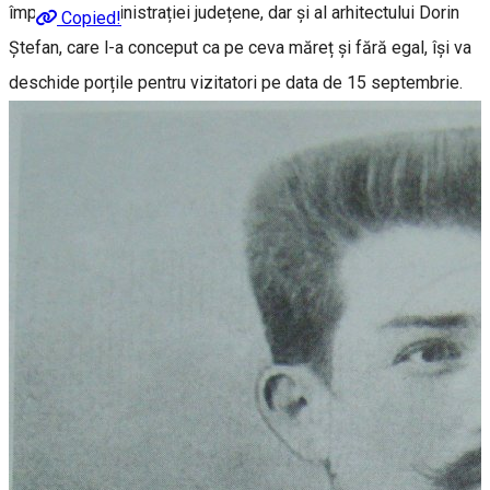
împlinit al administrației județene, dar și al arhitectului Dorin
Copied!
Ștefan, care l-a conceput ca pe ceva măreț și fără egal, își va
deschide porțile pentru vizitatori pe data de 15 septembrie.