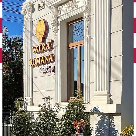
Închirieri auto
Închirieri biciclete
Taxi
Încărcare vehicule electrice
English